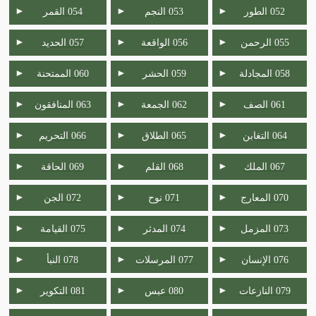
►
►
►
052 الطور
053 النجم
054 القمر
►
►
►
055 الرحمن
056 الواقعة
057 الحديد
►
►
►
058 المجادلة
059 الحشر
060 الممتحنة
►
►
►
061 الصف
062 الجمعة
063 المنافقون
►
►
►
064 التغابن
065 الطلاق
066 التحريم
►
►
►
067 الملك
068 القلم
069 الحاقة
►
►
►
070 المعارج
071 نوح
072 الجن
►
►
►
073 المزمل
074 المدثر
075 القيامة
►
►
►
076 الإنسان
077 المرسلات
078 النبأ
►
►
►
079 النازعات
080 عبس
081 التكوير