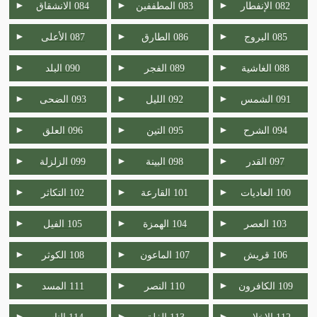
►
►
►
082 الإنفطار
083 المطففين
084 الانشقاق
►
►
►
085 البروج
086 الطارق
087 الأعلى
►
►
►
088 الغاشية
089 الفجر
090 البلد
►
►
►
091 الشمس
092 الليل
093 الضحى
►
►
►
094 الشرح
095 التين
096 العلق
►
►
►
097 القدر
098 البينة
099 الزلزلة
►
►
►
100 العاديات
101 القارعة
102 التكاثر
►
►
►
103 العصر
104 الهمزة
105 الفيل
►
►
►
106 قريش
107 الماعون
108 الكوثر
►
►
►
109 الكافرون
110 النصر
111 المسد
►
►
►