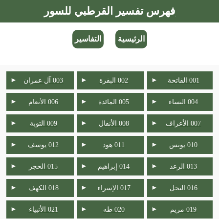
فهرس تفسير القرطبي للسور
الرئيسية
التفاسير
►
►
►
001 الفاتحة
002 البقرة
003 آل عمران
►
►
►
004 النساء
005 المائدة
006 الأنعام
►
►
►
007 الأعراف
008 الأنفال
009 التوبة
►
►
►
010 يونس
011 هود
012 يوسف
►
►
►
013 الرعد
014 إبراهيم
015 الحجر
►
►
►
016 النحل
017 الإسراء
018 الكهف
►
►
►
019 مريم
020 طه
021 الأنبياء