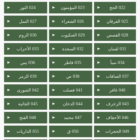
►
►
►
022 الحج
023 المؤمنون
024 النور
►
►
►
025 الفرقان
026 الشعراء
027 النمل
►
►
►
028 القصص
029 العنكبوت
030 الروم
►
►
►
031 لقمان
032 السجدة
033 الأحزاب
►
►
►
034 سبأ
035 فاطر
036 يس
►
►
►
037 الصافات
038 ص
039 الزمر
►
►
►
040 غافر
041 فصلت
042 الشورى
►
►
►
043 الزخرف
044 الدخان
045 الجاثية
►
►
►
046 الأحقاف
047 محمد
048 الفتح
►
►
►
049 الحجرات
050 ق
051 الذاريات