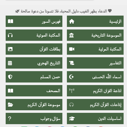
💖 الدعاء بظهر الغيب دليل المحبة، فلا تنسونا من دعوة صالحة 🌿
الرئيسية
فهرس السور
الموسوعة التاريخية
المكتبة الصوتية
المكتبة المرئية
بطاقات القرآن
التفاسير
التاريخ الهجري
اسماء اللَّٰه الحسنى
حصن المسلم
اذاعة القران الكريم
المصحف
إذاعات القرآن الكريم
موسوعة القرآن الكريم
اساسيات الدين
سؤال وجواب