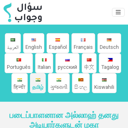
العربية
English
Español
Français
Deutsch
Português
Italian
русский
中文
Tagalog
हिन्दी
தமிழ்
ગુજરાતી
සිංහල
Kiswahili
படைப்பாளனான அல்லாஹ் தனது
அடியார்களுடன் மகா