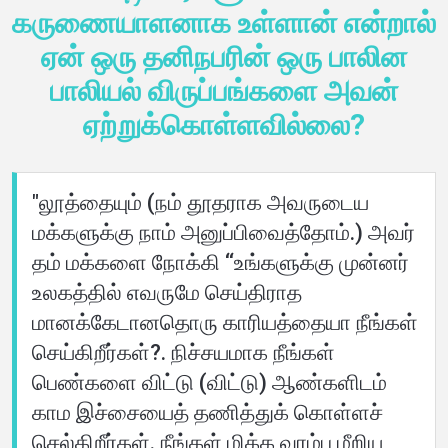
கருணையாளனாக உள்ளான் என்றால்
ஏன் ஒரு தனிநபரின் ஒரு பாலின
பாலியல் விருப்பங்களை அவன்
ஏற்றுக்கொள்ளவில்லை?
வீடு
"லூத்தையும் (நம் தூதராக அவருடைய
மக்களுக்கு நாம் அனுப்பிவைத்தோம்.) அவர்
பற்றி
தம் மக்களை நோக்கி ‘‘உங்களுக்கு முன்னர்
உலகத்தில் எவருமே செய்திராத
மொழிகள்
மானக்கேடானதொரு காரியத்தையா நீங்கள்
செய்கிறீர்கள்?. நிச்சயமாக நீங்கள்
பெண்களை விட்டு (விட்டு) ஆண்களிடம்
காம இச்சையைத் தணித்துக் கொள்ளச்
செல்கிறீர்கள். நீங்கள் மிக்க வரம்பு மீறிய