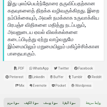
இது புலம்பெயர்ந்தோரை தருவிப்பதற்கான
கதவுகளைத் திறக்க வழிவகுக்கிறது. இறை
நம்பிக்கையும், அவன் நமக்காக உருவாக்கிய
பிரபஞ்ச விதிகளை மதித்து நடப்பதும்,
அவனுடைய ஏவல் விலக்கல்களை
கடைப்பிடித்து ஏற்று வாழ்வதுமே
இம்மையிலும் மறுமையிலும் மகிழ்ச்சிக்கான
பாதையாகும்.
PDF
WhatsApp
Twitter
Facebook
Pinterest
LinkedIn
Buffer
Tumblr
Reddit
Mix
Evernote
Pocket
Wordpress
روابط سريعة
سورة البقرة
سورة يوسف
سورة الكهف
سورة مريم
سو