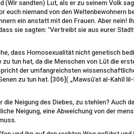
nd (Wir sandten) Lut, als er zu seinem Volk sag
or euch niemand von den Weltenbewohnern be
nnern ein anstatt mit den Frauen. Aber nein! I
ass sie sagten: "Vertreibt sie aus eurer Stad
che, dass Homosexualität nicht genetisch bedi
u tun hat, da die Menschen von Lūt die erste
spricht der umfangreichsten wissenschaftliche
nen zu tun hat. [306]( „Mawsū'at al-Kahīl lil-
r die Neigung des Diebes, zu stehlen? Auch das
ürliche Neigung, eine Abweichung von der mensc
 muss.
fen und ihn auf den rechten Weg geführt und i