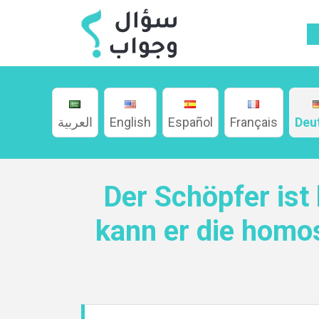
العربية
English
Español
Français
Deu
Der Schöpfer ist
Home
kann er die homo
About