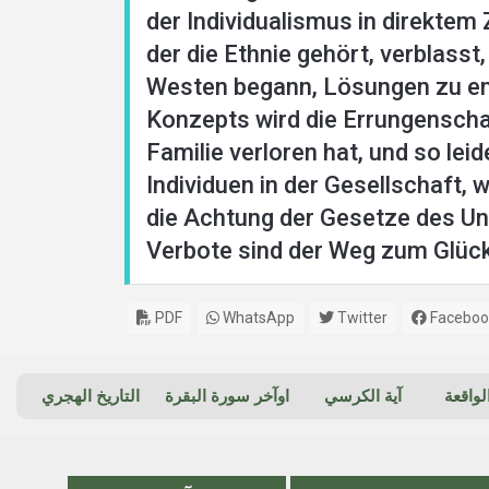
der Individualismus in direkte
der die Ethnie gehört, verblass
Westen begann, Lösungen zu ent
Konzepts wird die Errungensch
Familie verloren hat, und so l
Individuen in der Gesellschaft, 
die Achtung der Gesetze des Uni
Verbote sind der Weg zum Glück
PDF
WhatsApp
Twitter
Faceboo
واقعة
آية الكرسي
اوآخر سورة البقرة
التاريخ الهجري