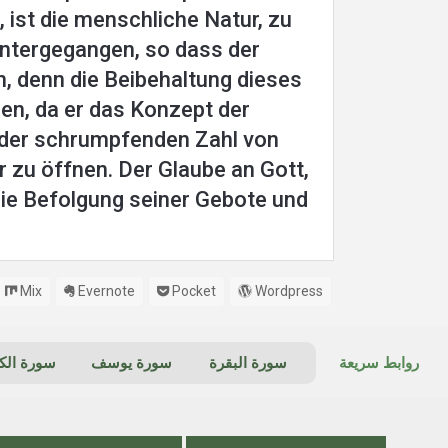
ist die menschliche Natur, zu
 untergegangen, so dass der
, denn die Beibehaltung dieses
n, da er das Konzept der
m der schrumpfenden Zahl von
r zu öffnen. Der Glaube an Gott,
die Befolgung seiner Gebote und
Mix
Evernote
Pocket
Wordpress
روابط سريعة
سورة البقرة
سورة يوسف
سورة ال