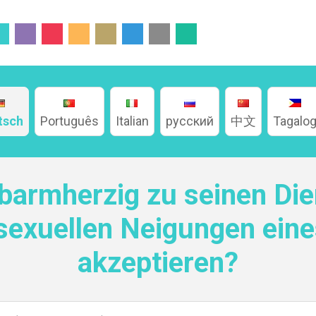
tsch
Português
Italian
русский
中文
Tagalo
 barmherzig zu seinen Di
sexuellen Neigungen ein
akzeptieren?