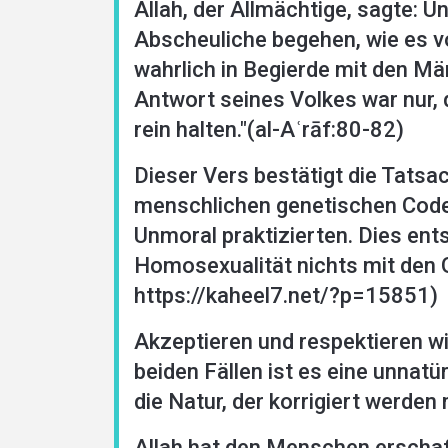
Allah, der Allmächtige, sagte: U
Languages
Abscheuliche begehen, wie es v
wahrlich in Begierde mit den Mä
Antwort seines Volkes war nur, d
rein halten."(al-Aʿrāf:80-82)
Dieser Vers bestätigt die Tatsa
menschlichen genetischen Code z
Unmoral praktizierten. Dies ent
Homosexualität nichts mit den Ge
https://kaheel7.net/?p=15851)
Akzeptieren und respektieren wi
beiden Fällen ist es eine unnat
die Natur, der korrigiert werden
Allah hat den Menschen erschaf