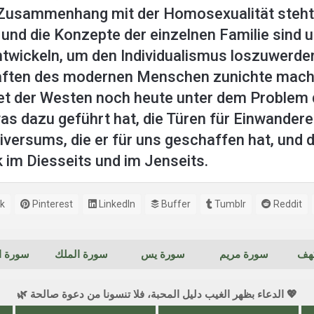
m Zusammenhang mit der Homosexualität steht, 
t, und die Konzepte der einzelnen Familie sind
wickeln, um den Individualismus loszuwerden
aften des modernen Menschen zunichte mache
eidet der Westen noch heute unter dem Proble
was dazu geführt hat, die Türen für Einwandere
versums, die er für uns geschaffen hat, und 
 im Diesseits und im Jenseits.
k
Pinterest
LinkedIn
Buffer
Tumblr
Reddit
كهف
سورة مريم
سورة يس
سورة الملك
سورة ال
💖 الدعاء بظهر الغيب دليل المحبة، فلا تنسونا من دعوة صالحة 🌿