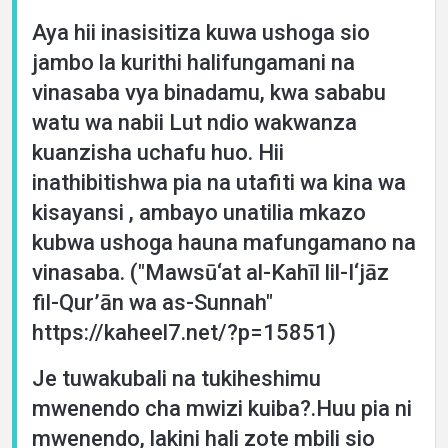
Aya hii inasisitiza kuwa ushoga sio
jambo la kurithi halifungamani na
vinasaba vya binadamu, kwa sababu
watu wa nabii Lut ndio wakwanza
kuanzisha uchafu huo. Hii
inathibitishwa pia na utafiti wa kina wa
kisayansi , ambayo unatilia mkazo
kubwa ushoga hauna mafungamano na
vinasaba. ("Mawsū‘at al-Kahīl lil-I‘jāz
fil-Qur’ān wa as-Sunnah"
https://kaheel7.net/?p=15851)
Je tuwakubali na tukiheshimu
mwenendo cha mwizi kuiba?.Huu pia ni
mwenendo, lakini hali zote mbili sio