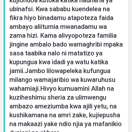
kujiondoa kutoka katika nadharia ya
ubinafsi. Kwa sababu kuendelea na
fikra hiyo binadamu atapoteza faida
ambayo aliitumia mwanadamu wa
zama hizi. Kama alivyopoteza familia
jingine ambalo bado wamaghribi mpaka
sasa taabika nalo ni matatizo ya
kupungua kwa idadi ya watu katika
jamii.Jambo lilowapeleka kufungua
milango wamajaribio wa kuwaruhusu
wahamiaji.Hivyo kumuamini Allah na
kuziheshimu sheria za ulimwengu
ambazo ameziumba kwa ajili yetu, na
kushikamana na amri zake, kujiepusha
na makaazi yake ndio njia ya mafanikio