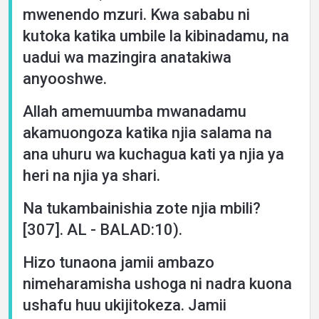
mwenendo mzuri. Kwa sababu ni
kutoka katika umbile la kibinadamu, na
uadui wa mazingira anatakiwa
anyooshwe.
Allah amemuumba mwanadamu
akamuongoza katika njia salama na
ana uhuru wa kuchagua kati ya njia ya
heri na njia ya shari.
Na tukambainishia zote njia mbili?
[307]. AL - BALAD:10).
Hizo tunaona jamii ambazo
nimeharamisha ushoga ni nadra kuona
ushafu huu ukijitokeza. Jamii