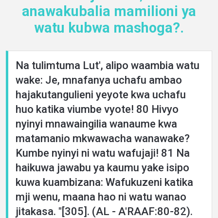
anawakubalia mamilioni ya
watu kubwa mashoga?.
Home
Na tulimtuma Lut', alipo waambia watu
About
wake: Je, mnafanya uchafu ambao
hajakutangulieni yeyote kwa uchafu
Languages
huo katika viumbe vyote! 80 Hivyo
nyinyi mnawaingilia wanaume kwa
matamanio mkwawacha wanawake?
Kumbe nyinyi ni watu wafujaji! 81 Na
haikuwa jawabu ya kaumu yake isipo
kuwa kuambizana: Wafukuzeni katika
mji wenu, maana hao ni watu wanao
jitakasa. "[305]. (AL - A'RAAF:80-82).