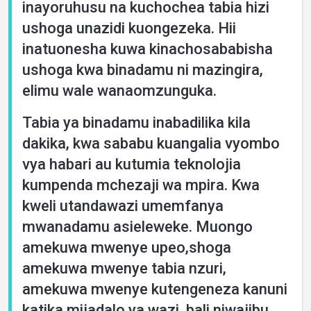
inayoruhusu na kuchochea tabia hizi
ushoga unazidi kuongezeka. Hii
inatuonesha kuwa kinachosababisha
ushoga kwa binadamu ni mazingira,
elimu wale wanaomzunguka.
Tabia ya binadamu inabadilika kila
dakika, kwa sababu kuangalia vyombo
vya habari au kutumia teknolojia
kumpenda mchezaji wa mpira. Kwa
kweli utandawazi umemfanya
mwanadamu asieleweke. Muongo
amekuwa mwenye upeo,shoga
amekuwa mwenye tabia nzuri,
amekuwa mwenye kutengeneza kanuni
katika mijadalo ya wazi, bali niwajibu