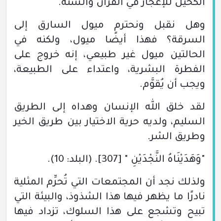
الكحيل للإعجاز في القرآن والسنة.
وهل نقبل ونحترم ميول السارق إلى
السرقة؟ فهذا أيضًا ميول، ولكنه في
الحالتين ميول غير طبيعي، إنه خروج على
الفطرة البشرية، واعتداء على الطبيعة،
ويجب أن يُقوَّم.
لقد خلق الله الإنسان وهداه إلى الطريق
السليم، ولديه حرية الاختيار بين طريق الخير
وطريق الشر.
"وَهَدَيْنَاهُ النَّجْدَيْنِ "
[307]
.
(البلد: 10)
.
ولذلك نجد أن المجتمعات التي تُحرِّم المثلية
نادرًا ما يظهر فيها هذا الشذوذ، والبيئة التي
تبيح وتشجع على هذا السلوك، تزداد فيها