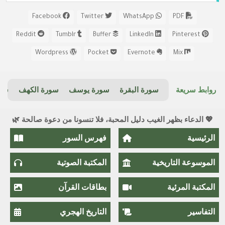
Facebook
Twitter
WhatsApp
PDF
Reddit
Tumblr
Buffer
LinkedIn
Pinterest
Wordpress
Pocket
Evernote
Mix
روابط سريعة
سورة البقرة
سورة يوسف
سورة الكهف
سور
💖 الدعاء بظهر الغيب دليل المحبة، فلا تنسونا من دعوة صالحة 🌿
الرئيسية
فهرس السور
الموسوعة التاريخية
المكتبة الصوتية
المكتبة المرئية
بطاقات القرآن
التفاسير
التاريخ الهجري