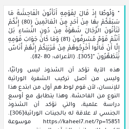
" وَلُوطًا إِذْ قَالَ لِقَوْمِهِ أَتَأْتُونَ الْفَاحِشَةَ مَا
سَبَقَكُمْ بِهَا مِنْ أَحَدٍ مِنَ الْعَالَمِينَ
(80)
إِنَّكُمْ
لَتَأْتُونَ الرِّجَالَ شَهْوَةً مِنْ دُونِ النِّسَاءِ بَلْ
أَنْتُمْ قَوْمٌ مُسْرِفُونَ
(81)
وَمَا كَانَ جَوَابَ قَوْمِهِ
إِلَّا أَنْ قَالُوا أَخْرِجُوهُمْ مِنْ قَرْيَتِكُمْ إِنَّهُمْ أُنَاسٌ
يَتَطَهَّرُونَ "
[305]
.
(الأعراف: 80 -82)
.
هذه الآية تؤكد أن الشذوذ ليس وراثيًا،
وليس من أصل تركيب الشفرة الوراثية
للإنسان، لأن قوم لوط هم أول من ابتدع هذا
النوع من الفاحشة. وهذا يتطابق مع أوسع
دراسة علمية، والتي تؤكد أن الشذوذ
الجنسي لا علاقة له بالجينات الوراثية
[306]
.
https:
//kaheel7.net/?p=15851 موسوعة