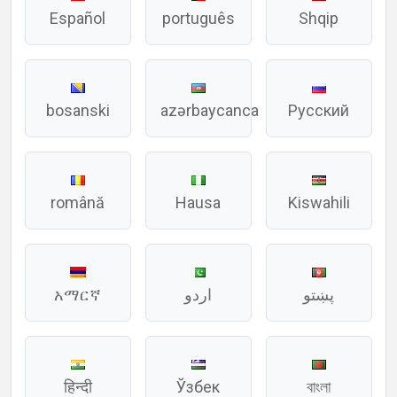
Español
português
Shqip
bosanski
azərbaycanca
Русский
română
Hausa
Kiswahili
አማርኛ
اردو
پښتو
हिन्दी
Ўзбек
বাংলা