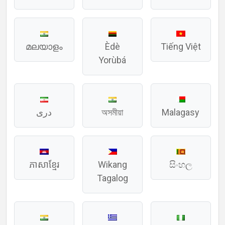
മലയാളം
Èdè
Tiếng Việt
Yorùbá
دری
অসমীয়া
Malagasy
ភាសាខ្មែរ
Wikang
සිංහල
Tagalog