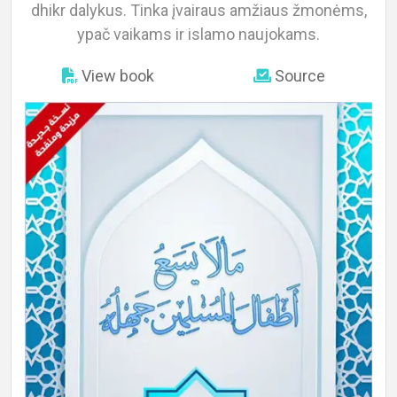
dhikr dalykus. Tinka įvairaus amžiaus žmonėms,
ypač vaikams ir islamo naujokams.
About
View book
Source
Languages