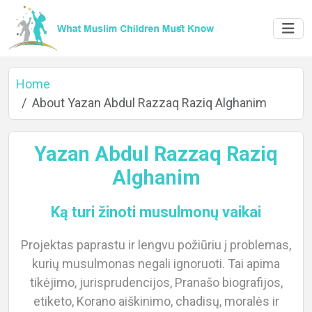
Home
About Yazan Abdul Razzaq Raziq Alghanim
Yazan Abdul Razzaq Raziq
Alghanim
Ką turi žinoti musulmonų vaikai
Projektas paprastu ir lengvu požiūriu į problemas,
kurių musulmonas negali ignoruoti. Tai apima
tikėjimo, jurisprudencijos, Pranašo biografijos,
Home
etiketo, Korano aiškinimo, chadisų, moralės ir