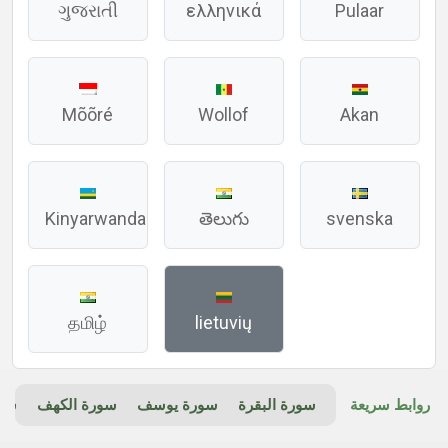
ગુજરાતી
ελληνικά
Pulaar
Mõõré
Wollof
Akan
Kinyarwanda
తెలుగు
svenska
தமிழ்
lietuvių
روابط سريعة
سورة البقرة
سورة يوسف
سورة الكهف
سور