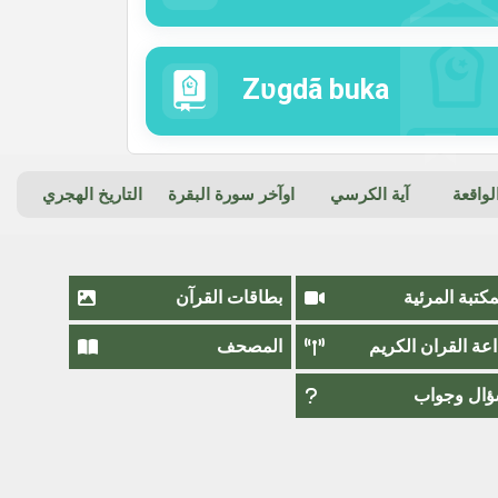
Zʋgdã buka
واقعة
آية الكرسي
اوآخر سورة البقرة
التاريخ الهجري
مكتبة المرئية
بطاقات القرآن
اعة القران الكريم
المصحف
ال وجواب