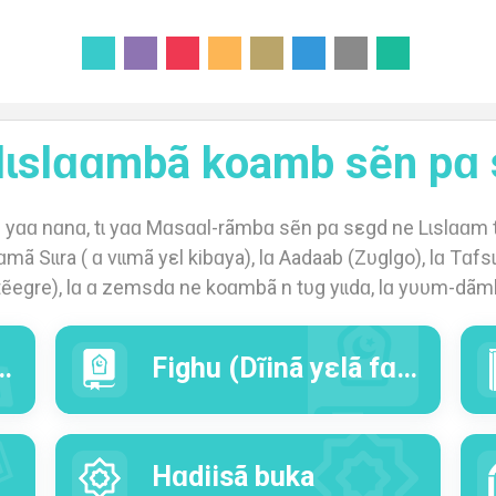
lɩslɑɑmbã koamb sẽn pɑ 
ɑ nɑnɑ, tɩ yɑɑ Mɑsɑɑl-rãmbɑ sẽn pɑ sεgd ne Lɩslɑɑm t'ɑ
ã Sɩɩra ( ɑ vɩɩmã yεl kibɑya), lɑ Aadaab (Zʋglgo), lɑ Tɑfsɩɩ
ẽegre), lɑ ɑ zemsdɑ ne koɑmbã n tʋg yɩɩdɑ, lɑ yʋʋm-dãmb
Fighu (Dĩinã yεlã fɑsengã) bukɑ
Hɑdiisã buka