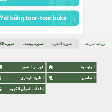
Yεl kõbg toor
روابط سريعة
سورة البقرة
سورة يوسف
سورة ال
الرئيسية
فهرس السور
التفاسير
التاريخ الهجري
إذاعات القرآن الكريم