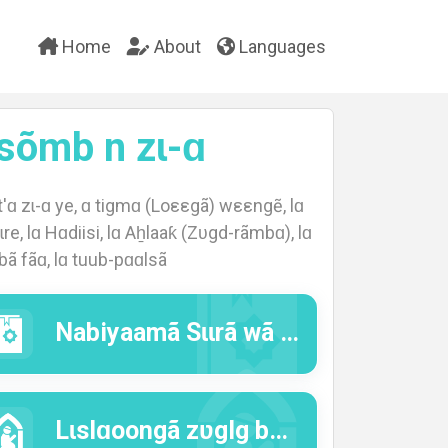
Home
About
Languages
sõmb n zɩ-ɑ
 zɩ-ɑ ye, ɑ tigmɑ (Loεεgã) wεεngẽ, lɑ
re, lɑ Hɑdiisi, lɑ Aẖlaaƙ (Zʋgd-rãmbɑ), lɑ
ã fãɑ, lɑ tuub-pɑɑlsã
Nabiyaamã Sɩɩrã wã (Vɩɩmã togsg) buka
Lɩslɑoongã zʋglg bukɑ