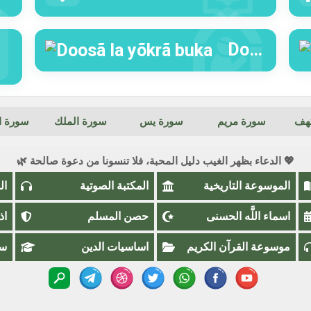
Doosã la yõkrã buka
كهف
سورة مريم
سورة يس
سورة الملك
سورة ال
💖 الدعاء بظهر الغيب دليل المحبة، فلا تنسونا من دعوة صالحة 🌿
الموسوعة التاريخية
المكتبة الصوتية
ال
اسماء اللَّٰه الحسنى
حصن المسلم
اذ
موسوعة القرآن الكريم
اساسيات الدين
سؤ