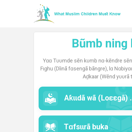
Bũmb ning 
Home
Yɑɑ Tʋʋmde sẽn kʋmb nɑ-kẽndre sẽn yɑ
Fɩghu (Dĩinã fɑsengã bãngre), lɑ Nɑbiyɑɑm
Aḏkaar (Wẽnd yʋʋrã t
About
Aƙɩɩdã wã (Loεεgã) buka
Languages
Tɑfsɩɩrã buka