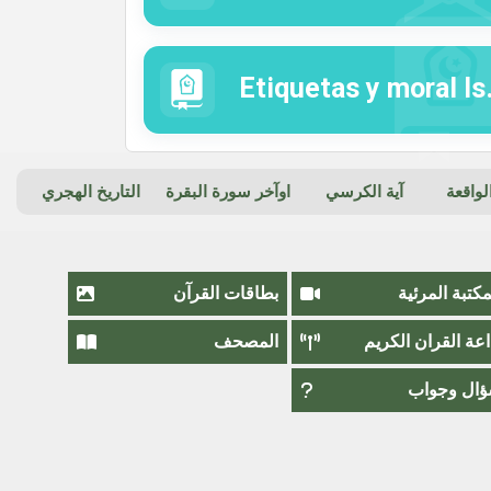
Etiquetas y moral Islámica
واقعة
آية الكرسي
اوآخر سورة البقرة
التاريخ الهجري
مكتبة المرئية
بطاقات القرآن
اعة القران الكريم
المصحف
ال وجواب