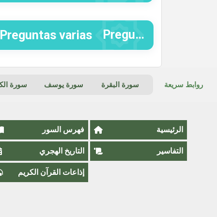
Súplicas y Dhikr (recuerdo de Al-lá
Preguntas varias
روابط سريعة
سورة البقرة
سورة يوسف
سورة ال
الرئيسية
فهرس السور
التفاسير
التاريخ الهجري
إذاعات القرآن الكريم