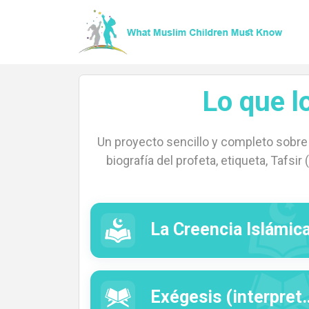
Lo que 
Hogar
Un proyecto sencillo y completo sobre
biografía del profeta, etiqueta, Tafsi
Acerca
La Creencia Islámic
de
Exégesis (interpretación) de algunas suras del Corán
Idiomas