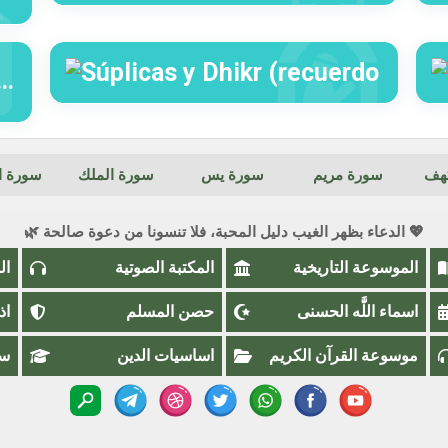
كهف
سورة مريم
سورة يس
سورة الملك
سورة ال
💖 الدعاء بظهر الغيب دليل المحبة، فلا تنسونا من دعوة صالحة 🌿
الموسوعة التاريخية
المكتبة الصوتية
ال
اسماء اللَّٰه الحسنى
حصن المسلم
اذ
موسوعة القرآن الكريم
اساسيات الدين
سؤ