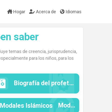
Hogar
Acerca de
Idiomas
en saber
uye temas de creencia, jurisprudencia,
 especialmente para los niños, para los
Biografía del pr
Modales Islámicos