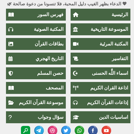
💖 الدعاء بظهر الغيب دليل المحبة، فلا تنسونا من دعوة صالحة 🌿
الرئيسية
فهرس السور
الموسوعة التاريخية
المكتبة الصوتية
المكتبة المرئية
بطاقات القرآن
التفاسير
التاريخ الهجري
اسماء اللَّٰه الحسنى
حصن المسلم
اذاعة القران الكريم
المصحف
إذاعات القرآن الكريم
موسوعة القرآن الكريم
اساسيات الدين
سؤال وجواب