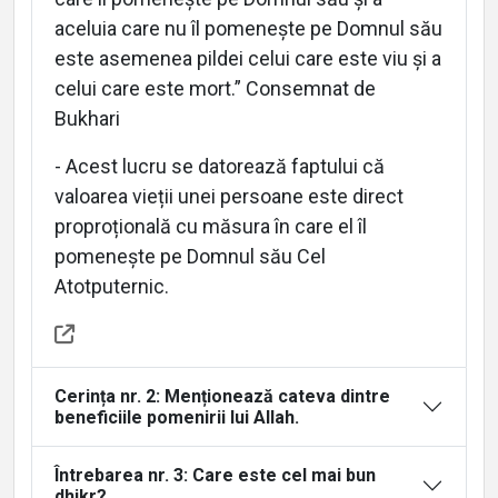
aceluia care nu îl pomenește pe Domnul său
este asemenea pildei celui care este viu și a
celui care este mort.” Consemnat de
Bukhari
Home
- Acest lucru se datorează faptului că
valoarea vieții unei persoane este direct
proproțională cu măsura în care el îl
About
pomenește pe Domnul său Cel
Atotputernic.
Languages
Cerința nr. 2: Menționează cateva dintre
beneficiile pomenirii lui Allah.
Întrebarea nr. 3: Care este cel mai bun
dhikr?