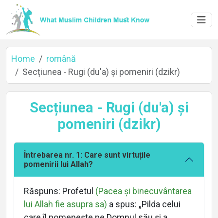
Home
română
Secțiunea - Rugi (du'a) și pomeniri (dzikr)
Secțiunea - Rugi (du'a) și
pomeniri (dzikr)
Întrebarea nr. 1: Care sunt virtuțile
pomenirii lui Allah?
Răspuns: Profetul
(Pacea și binecuvântarea
lui Allah fie asupra sa)
a spus: „Pilda celui
care îl pomenește pe Domnul său și a