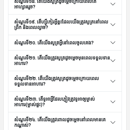
សំណួរទី១៨. តើយើងសូត្រដូចម្តេចក្រោយពេលគេ
អាហ្សានរួច?
សំណួរទី១៩. តើហ្ស៊ីកៀរអ្វីខ្លះដែលយើងត្រូវសូត្រនៅពេល
ព្រឹក និងពេលល្ងាច?
សំណួរទី២០. តើយើងសូត្រអ្វីនៅពេលចូលគេង?
សំណួរទី២១. តើយើងត្រូវសូត្រដូចម្តេចមុនពេលទទួលទាន
អាហារ?
សំណួរទី២២. តើយើងត្រូវសូត្រដូចម្តេចក្រោយពេល
ទទួលទានអាហារ?
សំណួរទី២៣. តើទូអាអ្វីដែលភ្ញៀវត្រូវទូអាឲ្យម្ចាស់
អាហារ(ម្ចាស់ផ្ទះ)?
សំណួរទី២៤. តើយើងត្រូវពោលដូចម្តេចនៅពេលមានគេ
កណ្តាស់?