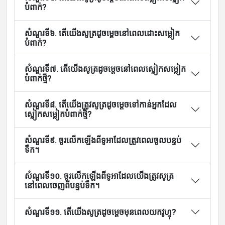
បំពាក់?
សំណួរទី៦. តើយើងសូត្រដូចម្តេចនៅពេលដោះសម្លៀក
បំពាក់?
សំណួរទី៧. តើយើងសូត្រដូចម្តេចនៅពេលស្លៀកសម្លៀក
បំពាក់ថ្មី?
សំណួរទី៨. តើយើងត្រូវសូត្រដូចម្តេចទៅកាន់អ្នកដែល
ស្លៀកសម្លៀកបំពាក់ថ្មី?
សំណួរទី៩. ចូរលើកឡើងពីទូអាដែលត្រូវពេលចូលបន្ទប់
ទឹក។
សំណួរទី១០. ចូរលើកឡើងពីទូអាដែលយើងត្រូវសូត្រ
នៅពេលចេញពីបន្ទប់ទឹក។
សំណួរទី១១. តើយើងសូត្រដូចម្តេចមុនពេលយកវូហ្ទុ?