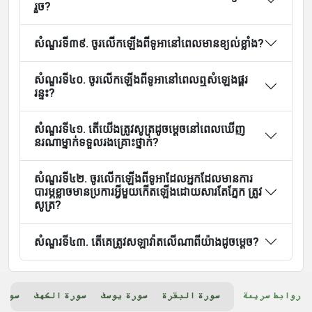
រួច?
សំណួរទី៣៩. ចូរលើកឡើងពីទូអានៅពេលមានខ្យល់ខ្លាំង?
សំណួរទី៤០. ចូរលើកឡើងពីទូអានៅពេលឮសំឡេងផ្គរ
រន្ទះ?
សំណួរទី៤១. តើយើងត្រូវសូត្រដូចម្តេចនៅពេលឃើញ
នរណាម្នាក់ទទួលរងគ្រោះថ្នាក់?
សំណួរទី៤២. ចូរលើកឡើងពីទូអាដែលអ្នកដែលមានការ
បារម្ភខ្លាចមានប្រការអ្វីមួយកើតឡើងដោយសារតែភ្នែក ត្រូវ
សូត្រ?
សំណួរទី៤៣. តើគេត្រូវសឡាវ៉ាតលើណាពីយ៉ាងដូចម្តេច?
روابط سريعة
سورة البقرة
سورة يوسف
سورة الكهف
سورة