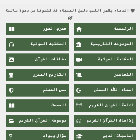
💖 الدعاء بظهر الغيب دليل المحبة، فلا تنسونا من دعوة صالحة
🌿
الرئيسية
فهرس السور
الموسوعة التاريخية
المكتبة الصوتية
المكتبة المرئية
بطاقات القرآن
التفاسير
التاريخ الهجري
اسماء اللَّٰه الحسنى
حصن المسلم
اذاعة القران الكريم
المصحف
إذاعات القرآن الكريم
موسوعة القرآن الكريم
اساسيات الدين
سؤال وجواب