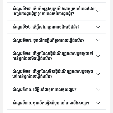
សំណួរទី២៥. តើយើងត្រូវសូត្រយ៉ាងដូចម្តេចនៅពេលដែល
បញ្ចប់ការជួបជុំគ្នា(ទូអាពេលចប់ការជួបជុំ)?
សំណួរទី២៦. តើអ្វីទៅជាទូអាពេលជិះលើជំនិះ?
សំណួរទី២៧. ចូរលើកឡើងពីទូអាពេលធ្វើដំណើរ?
សំណួរទី២៨. តើអ្នកដែលធ្វើដំណើរត្រូវពោលដូចម្តេចទៅ
កាន់អ្នកដែលមិនធ្វើដំណើរ?
សំណួរទី២៩. តើអ្នកដែលមិនធ្វើដំណើរត្រូវពោលដូចម្តេច
ទៅកាន់អ្នកដែលធ្វើដំណើរ?
សំណួរទី៣០. តើអ្វីទៅជាទូអាពេលចូលផ្សារ?
សំណួរទី៣១. ចូរលើកឡើងពីទូអានៅពេលខឹងសម្បា។