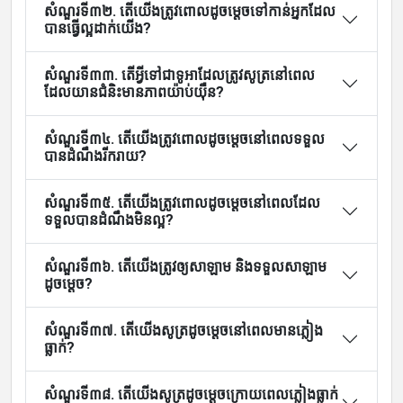
សំណួរទី៣២. តើយើងត្រូវពោលដូចម្តេចទៅកាន់អ្នកដែល
បានធ្វើល្អដាក់យើង?
សំណួរទី៣៣. តើអ្វីទៅជាទូអាដែលត្រូវសូត្រនៅពេល
ដែលយានជំនិះមានភាពយ៉ាប់យ៉ឺន?
សំណួរទី៣៤. តើយើងត្រូវពោលដូចម្តេចនៅពេលទទួល
បានដំណឹងរីករាយ?
សំណួរទី៣៥. តើយើងត្រូវពោលដូចម្តេចនៅពេលដែល
ទទួលបានដំណឹងមិនល្អ?
សំណួរទី៣៦. តើយើងត្រូវឲ្យសាឡាម និងទទួលសាឡាម
ដូចម្តេច?
សំណួរទី៣៧. តើយើងសូត្រដូចម្តេចនៅពេលមានភ្លៀង
ធ្លាក់?
សំណួរទី៣៨. តើយើងសូត្រដូចម្តេចក្រោយពេលភ្លៀងធ្លាក់