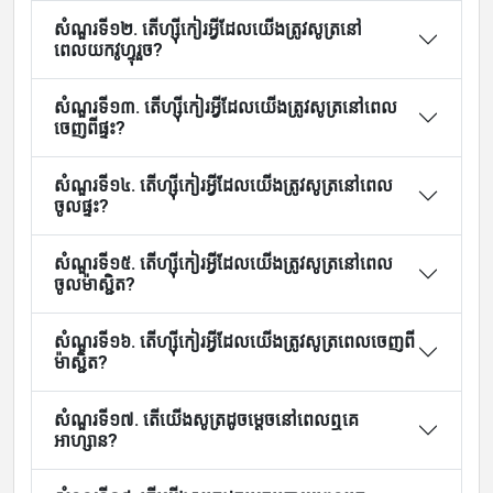
សំណួរទី១២. តើហ្ស៊ីកៀរអ្វីដែលយើងត្រូវសូត្រនៅ
ពេលយកវូហ្ទុរួច?
សំណួរទី១៣. តើហ្ស៊ីកៀរអ្វីដែលយើងត្រូវសូត្រនៅពេល
ចេញពីផ្ទះ?
សំណួរទី១៤. តើហ្ស៊ីកៀរអ្វីដែលយើងត្រូវសូត្រនៅពេល
ចូលផ្ទះ?
សំណួរទី១៥. តើហ្ស៊ីកៀរអ្វីដែលយើងត្រូវសូត្រនៅពេល
ចូលម៉ាស្ជិត?
សំណួរទី១៦. តើហ្ស៊ីកៀរអ្វីដែលយើងត្រូវសូត្រពេលចេញពី
ម៉ាស្ជិត?
សំណួរទី១៧. តើយើងសូត្រដូចម្តេចនៅពេលឮគេ
អាហ្សាន?