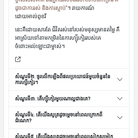
ដូចជាការរស់ និងការស្លាប់”
។ រាយការណ៍
ដោយអាល់ពូខរី
Home
នេះគឺដោយសារតែ ជីវិតរស់នៅរបស់មនុស្សមានតម្លៃ គឺ
អាស្រ័យទៅតាមកម្រិតនៃការហ្ស៊ីកៀររបស់គេ
ចំពោះអល់ឡោះជាម្ចាស់។
About
សំណួរទី២. ចូរលើកឡើងពីផលប្រយោជន៍មួយចំនួននៃ
Languages
ការហ្សីកៀរ។
សំណួរទី៣. តើហ្ស៊ីកៀរមួយណាល្អជាងគេ?
សំណួរទី៤. តើយើងសូត្រដូចម្តេចនៅពេលក្រោកពី
ដំណេក?
សំណួរទី៥. តើយើងសូត្រដូចម្តេចនៅពេលស្លៀកសម្លៀក