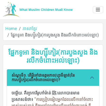
Home
ភាសាខ្មែរ
ផ្នែកទូអា និងហ្ស៊ីកៀរ(ការបួងសួង និងរលឹកចំពោះអល់ឡោះ)
ផ្នែកទូអា និងហ្ស៊ីកៀរ(ការបួងសួង និង
រលឹកចំពោះអល់ឡោះ)
សំណួរទី១. តើអ្វីទៅជាឧត្តមភាព(ហ្វាទីឡាត់)នៃ
ការហ្ស៊ីកៀរ(រលឹកចំពោះអល់ឡោះ)?
ចម្លើយ. គឺព្យាការីមូហាំម៉ាត់ ﷺ លោកបានមាន
ប្រសាសន៍ថា៖
“ការប្រៀបធៀបអ្នកដែលរលឹកទៅចំពោះ
ម្ចាស់របស់គាត់ នឹងអ្នកដែលមិនរលឹកទៅចំពោះទ្រង់ គឺ