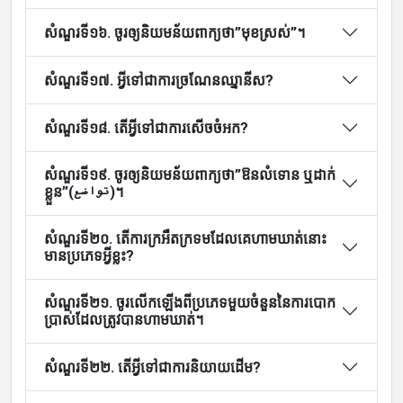
សំណួរទី១៦. ចូរឲ្យនិយមន័យពាក្យថា”មុខស្រស់”។
សំណួរទី១៧. អ្វីទៅជាការច្រណែនឈ្នានីស?
សំណួរទី១៨. តើអ្វីទៅជាការសើចចំអក?
សំណួរទី១៩. ចូរឲ្យនិយមន័យពាក្យថា”ឱនលំទោន ឬដាក់
ខ្លួន”(تواضع)។
សំណួរទី២០. តើការក្រអឺតក្រទមដែលគេហាមឃាត់នោះ
មានប្រភេទអ្វីខ្លះ?
សំណួរទី២១. ចូរលើកឡើងពីប្រភេទមួយចំនួននៃការបោក
ប្រាស់ដែលត្រូវបានហាមឃាត់។
សំណួរទី២២. តើអ្វីទៅជាការនិយាយដើម?