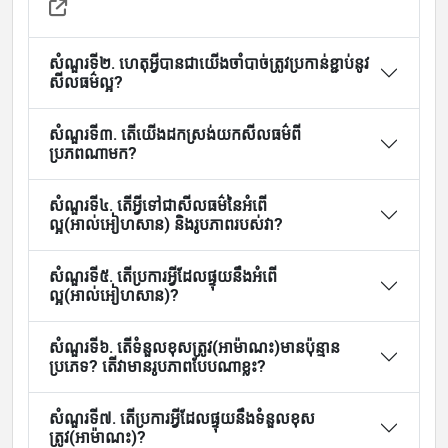
About
សំណួរទី២. ហេតុអ្វីបានជាយើងចាំបាច់ត្រូវប្រកាន់ខ្ជាប់នូវ
សីលធម៌ល្អ?
សំណួរទី៣. តើយើងដកស្រង់យកសីលធម៌ពី
Languages
ប្រភពណាមក?
សំណួរទី៤. តើអ្វីទៅជាសីលធម៌នៃអំពើ
ល្អ(អាល់អៀហសាន) និងរូបភាពរបស់វា?
សំណួរទី៥. តើប្រការអ្វីដែលផ្ទុយនឹងអំពើ
ល្អ(អាល់អៀហសាន)?
សំណួរទី៦. តើទំនួលខុសត្រូវ(អាម៉ាណះ)មានប៉ុន្មាន
ប្រភេទ? តើវាមានរូបភាពបែបណាខ្លះ?
សំណួរទី៧. តើប្រការអ្វីដែលផ្ទុយនឹងទំនួលខុស
ត្រូវ(អាម៉ាណះ)?