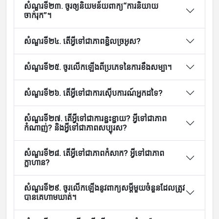
សំណួរទី២៣. ចូរឲ្យនិយមន័យពាក្យ“ការនិយាយ
ចាក់រុក”។
សំណួរទី២៤. តើអ្វីទៅជាភាពខ្ជិលច្រអូស?
សំណួរទី២៥. ចូរលើកឡើងពីប្រភេទនៃការខឹងសម្បា។
សំណួរទី២៦. តើអ្វីទៅជាការស៊ើបការណ៍អ្នកដទៃ?
សំណួរទី២៧. តើអ្វីទៅជាការខ្ជះខ្ជាយ? អ្វីទៅជាភាព
កំណាញ់? និងអ្វីទៅជាភាពសប្បុរស?
សំណួរទី២៨. តើអ្វីទៅជាភាពកំសាក? អ្វីទៅជាភាព
ក្លាហាន?
សំណួរទី២៩. ចូរលើកឡើងនូវពាក្យសម្តីមួយចំនួនដែលត្រូវ
បានគេហាមឃាត់។