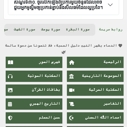
សំណួរទី៣០. ចូរលើកឡើងពីប្រការមួយចំនូនដែលអាច
ជួយអ្នកមូស្លីមឲ្យប្រកាន់ខ្ជាប់នឹងសីលធម៌ដែលល្អប្រពៃ។
روابط سريعة
سورة البقرة
سورة يوسف
سورة الكهف
سورة
💖 الدعاء بظهر الغيب دليل المحبة، فلا تنسونا من دعوة صالحة
🌿
الرئيسية
فهرس السور
الموسوعة التاريخية
المكتبة الصوتية
المكتبة المرئية
بطاقات القرآن
التفاسير
التاريخ الهجري
اسماء اللَّٰه الحسنى
حصن المسلم