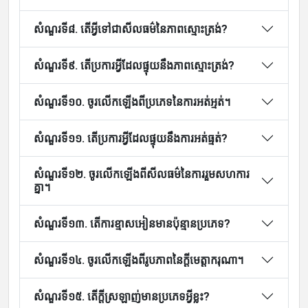
សំណួរទី៨. តើអ្វីទៅជាសីលធម៌នៃភាពស្មោះត្រង់?
សំណួរទី៩. តើប្រការអ្វីដែលផ្ទុយនឹងភាពស្មោះត្រង់?
សំណួរទី១០. ចូរលើកឡើងពីប្រភេទនៃការអត់អ្មត់។
សំណួរទី១១. តើប្រការអ្វីដែលផ្ទុយនឹងការអត់ធ្មត់?
សំណួរទី១២. ចូរលើកឡើងពីសីលធម៌នៃការរួមសហការ
គ្នា។
សំណួរទី១៣. តើការខ្មាសអៀនមានប៉ុន្មានប្រភេទ?
សំណួរទី១៤. ចូរលើកឡើងពីរូបភាពនៃក្តីមេត្តាករុណា។
សំណួរទី១៥. តើក្តីស្រឡាញ់មានប្រភេទអ្វីខ្លះ?