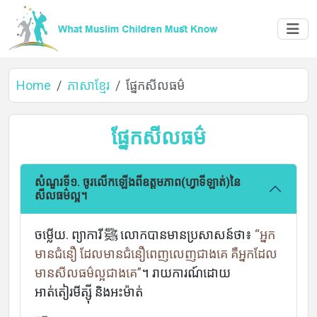
Home
ភាសាខ្មែរ
ផ្នែកសីលធម៌
ផ្នែកសីលធម៌
សំណួរទី១. ចូរលើកឡើងពីឧត្តមភាព(ហ្វាទីឡាត់)នៃ
សីលធម៌ល្អ។
ចម្លើយ. ព្យាការី ﷺ លោកបានមានប្រសាសន៍ថា៖
“អ្នក
មានជំនឿ ដែលមានជំនឿពេញលេញជាងគេ គឺអ្នកដែល
មានសីលធម៌ល្អជាងគេ”
។ រាយការណ៍ដោយ
Home
អាត់តៀរមីត្ស៊ី និងអះម៉ាត់