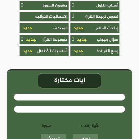
أسباب النزول
مضمون السورة
فهرس ترجمة القران
الإحصائيات القرآنية
جديد
جديد
إذاعات العالم
المصحف
جديد
جديد
سؤال وجواب
موسوعة القرآن
جديد
جديد
وضع القيـادة
أساسيات للأطفال
آيات مختارة
الآية رقم :
سورة :
نسخ
تحديث