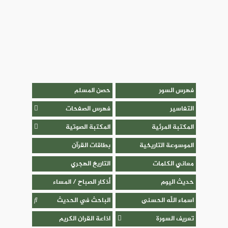
فهرس السور
حصن المسلم
التفاسير
فهرس الصفحات
المكتبة المرئية
المكتبة الصوتية
الموسوعة التاريخية
بطاقات القرآن
معاني الكلمات
التاريخ الهجري
حديث اليوم
أذكار الصباح / المساء
اسماء اللَّٰه الحسنى
الباحث في الحديث
تعريف السورة
اذاعة القران الكريم