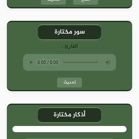
سور مختارة
القارئ :
تحديث
أذكار مختارة