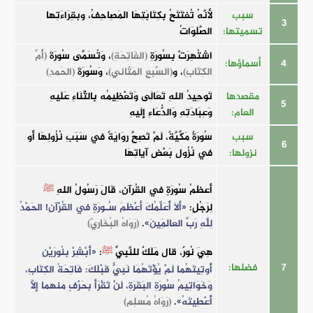
سبب
لأنَّهُ تُفتَتَحُ بِكِتَابَتِهَا المَصِاحِفُ، وبقِرَاءَتِها
3
تسميتها:
الصَّلَوَاتُ
اشتُهِرَتْ بِسُورَةِ
(الفَاتِحَةِ)
، وَتُسَمَّى سُورَةَ
(أُمِّ
4
أسماؤها:
الكِتَابِ)
، و
(السَّبعِ المَثَاني)
، وَسُورَةَ
(الحَمدِ)
مقصدها
تَوحِيدُ اللهِ تَعَالَى وَتَعْظِيمُه بِالثَّنَاءِ عَلَيهِ
5
العام:
وَعِبَادَتِهِ وَالدُّعَاءِ إِلَيهِ
سبب
سُورَةٌ مَكِّيَّةٌ، لَمْ تَصِحَّ رِوَايَةٌ فِي سَبَبِ نُزُولِهَا أَو
6
نزولها:
فِي نُزُولِ بَعْضِ آياتِهَا
أَعظَمُ سُورَةٍ فِي القُرآنِ، قَالَ رَسُولُ اللهِ
ﷺ
لِرَجُلٍ:
«أَلَا أُعَلِّمُكَ أعْظَمَ سُـورَةٍ في القُرْآنِ! الحَمْدُ
لِلَّهِ رَبِّ العالَمِينَ»
.
(رَوَاهُ البُخَارِيّ)
هِيَ نُورٌ، قال مَلَكٌ للنَّبِيِّ
ﷺ
:
«أَبْشِرْ بنُورَيْنِ
7
فضلها:
أُوتِيتَهُما لَمْ يُؤْتَهُمَا نَبِيٌّ قَبْلَكَ: فَاتِحَةُ الكِتَابِ،
وَخَوَاتِيمُ سُورَةِ البَقَرَةِ، لَنْ تَقْرَأَ بحَرْفٍ منهما إلَّا
أُعْطِيتَهُ»
.
(رَوَاهُ مُسلِم)