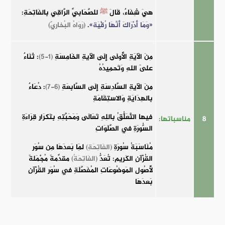
هيَ شِفَاءٌ، قَالَ
ﷺ
للصَّحَابِيِّ الرَّاقِي بِالفَاتِحَةِ:
«وَمَا أَدْرَاكَ أَنَّهَا رُقْيَة»
.
(رَوَاهُ البُخارِيّ)
مِنَ الآيَةِ الأُولَى إِلَى الآيةِ الخَامِسَةِ
(1-5)
: ثَنَاءٌ
عَلَى اللهِ وَتَحمِيدُهُ
مِنَ الآيةِ السَّادِسَةِ إِلَى السَّابِعَةِ
(6-7)
: دُعَاءٌ
بِالهِدَايَةِ وَالاستِقَامَةِ
فيها التَّعَلُّقُ بِاللِهِ تَعَالَى وَمَحَبَّتِهِ بِتَكرَارِ قِرَاءَةِ
8
مناسباتها:
السُّورَةِ فِي الصَّلَوَاتِ
مُنَاسَبَةُ سُورَةِ
(الفَاتِحَةِ)
لِمَا بَعدَهَا مِن سُوَرِ
القُرْآنِ الكَرِيمِ: تُعَدُّ
(الفَاتِحَةُ)
مقدِّمةً مُجْمَلةً
لأُصُولِ المَوضُوعَاتِ المُفَصَّلَةِ فِي سُوَرِ القُرْآنِ
بَعدَهَا