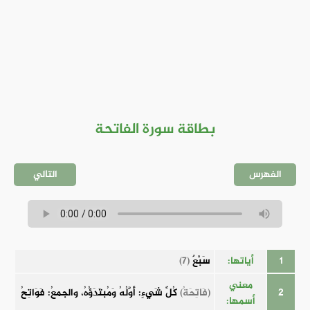
بطاقة سورة الفاتحة
الفهرس
التالي
1
أياتها:
سَبْعٌ
(7)
معني
2
(فَاتِحَةُ)
كُلِّ شَيءٍ: أوَّلُهُ وَمُبتَدَؤُهُ، والجمعُ: فَوَاتِحُ
أسمها: