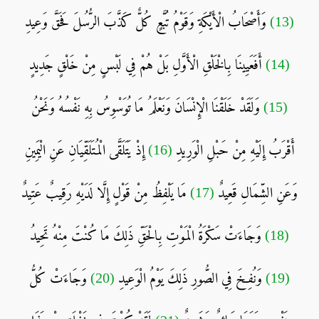
(13)
وَأَصْحَابُ الْأَيْكَةِ وَقَوْمُ تُبَّعٍ كُلٌّ كَذَّبَ الرُّسُلَ فَحَقَّ وَعِيدِ
(14)
أَفَعَيِينَا بِالْخَلْقِ الْأَوَّلِ بَلْ هُمْ فِي لَبْسٍ مِنْ خَلْقٍ جَدِيدٍ
(15)
وَلَقَدْ خَلَقْنَا الْإِنْسَانَ وَنَعْلَمُ مَا تُوَسْوِسُ بِهِ نَفْسُهُ وَنَحْنُ
أَقْرَبُ إِلَيْهِ مِنْ حَبْلِ الْوَرِيدِ
(16)
إِذْ يَتَلَقَّى الْمُتَلَقِّيَانِ عَنِ الْيَمِينِ
وَعَنِ الشِّمَالِ قَعِيدٌ
(17)
مَا يَلْفِظُ مِنْ قَوْلٍ إِلَّا لَدَيْهِ رَقِيبٌ عَتِيدٌ
(18)
وَجَاءَتْ سَكْرَةُ الْمَوْتِ بِالْحَقِّ ذَلِكَ مَا كُنْتَ مِنْهُ تَحِيدُ
(19)
وَنُفِخَ فِي الصُّورِ ذَلِكَ يَوْمُ الْوَعِيدِ
(20)
وَجَاءَتْ كُلُّ