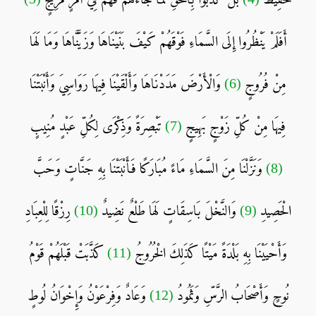
أَفَلَمْ يَنْظُرُوا إِلَى السَّمَاءِ فَوْقَهُمْ كَيْفَ بَنَيْنَاهَا وَزَيَّنَّاهَا وَمَا لَهَا
مِنْ فُرُوجٍ
(6)
وَالْأَرْضَ مَدَدْنَاهَا وَأَلْقَيْنَا فِيهَا رَوَاسِيَ وَأَنْبَتْنَا
فِيهَا مِنْ كُلِّ زَوْجٍ بَهِيجٍ
(7)
تَبْصِرَةً وَذِكْرَى لِكُلِّ عَبْدٍ مُنِيبٍ
(8)
وَنَزَّلْنَا مِنَ السَّمَاءِ مَاءً مُبَارَكًا فَأَنْبَتْنَا بِهِ جَنَّاتٍ وَحَبَّ
الْحَصِيدِ
(9)
وَالنَّخْلَ بَاسِقَاتٍ لَهَا طَلْعٌ نَضِيدٌ
(10)
رِزْقًا لِلْعِبَادِ
وَأَحْيَيْنَا بِهِ بَلْدَةً مَيْتًا كَذَلِكَ الْخُرُوجُ
(11)
كَذَّبَتْ قَبْلَهُمْ قَوْمُ
نُوحٍ وَأَصْحَابُ الرَّسِّ وَثَمُودُ
(12)
وَعَادٌ وَفِرْعَوْنُ وَإِخْوَانُ لُوطٍ