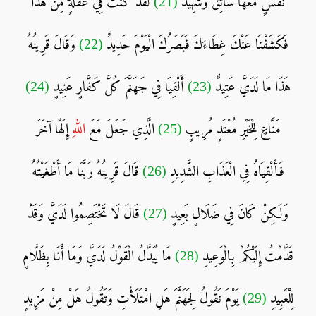
نَفْسٍ مَعَهَا سَائِقٌ وَشَهِيدٌ
(21)
لَقَدْ كُنْتَ فِي غَفْلَةٍ مِنْ هَذَا
فَكَشَفْنَا عَنْكَ غِطَاءَكَ فَبَصَرُكَ الْيَوْمَ حَدِيدٌ
(22)
وَقَالَ قَرِينُهُ
هَذَا مَا لَدَيَّ عَتِيدٌ
(23)
أَلْقِيَا فِي جَهَنَّمَ كُلَّ كَفَّارٍ عَنِيدٍ
(24)
مَنَّاعٍ لِلْخَيْرِ مُعْتَدٍ مُرِيبٍ
(25)
الَّذِي جَعَلَ مَعَ
الله
ِ إِلَهًا آخَرَ
فَأَلْقِيَاهُ فِي الْعَذَابِ الشَّدِيدِ
(26)
قَالَ قَرِينُهُ رَبَّنَا مَا أَطْغَيْتُهُ
وَلَكِنْ كَانَ فِي ضَلَالٍ بَعِيدٍ
(27)
قَالَ لَا تَخْتَصِمُوا لَدَيَّ وَقَدْ
قَدَّمْتُ إِلَيْكُمْ بِالْوَعِيدِ
(28)
مَا يُبَدَّلُ الْقَوْلُ لَدَيَّ وَمَا أَنَا بِظَلَّامٍ
لِلْعَبِيدِ
(29)
يَوْمَ نَقُولُ لِجَهَنَّمَ هَلِ امْتَلَأْتِ وَتَقُولُ هَلْ مِنْ مَزِيدٍ