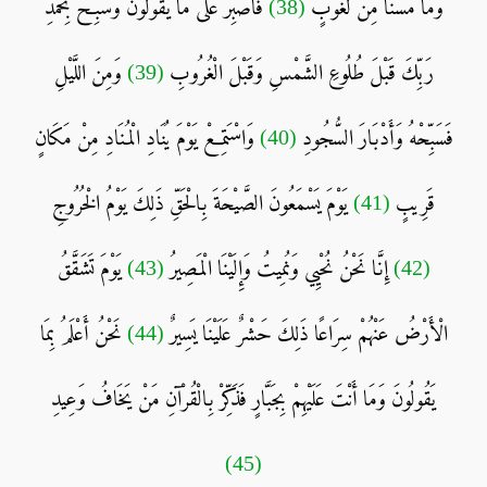
وَمَا مَسَّنَا مِنْ لُغُوبٍ
(38)
فَاصْبِرْ عَلَى مَا يَقُولُونَ وَسَبِّحْ بِحَمْدِ
رَبِّكَ قَبْلَ طُلُوعِ الشَّمْسِ وَقَبْلَ الْغُرُوبِ
(39)
وَمِنَ اللَّيْلِ
فَسَبِّحْهُ وَأَدْبَارَ السُّجُودِ
(40)
وَاسْتَمِعْ يَوْمَ يُنَادِ الْمُنَادِ مِنْ مَكَانٍ
قَرِيبٍ
(41)
يَوْمَ يَسْمَعُونَ الصَّيْحَةَ بِالْحَقِّ ذَلِكَ يَوْمُ الْخُرُوجِ
(42)
إِنَّا نَحْنُ نُحْيِي وَنُمِيتُ وَإِلَيْنَا الْمَصِيرُ
(43)
يَوْمَ تَشَقَّقُ
الْأَرْضُ عَنْهُمْ سِرَاعًا ذَلِكَ حَشْرٌ عَلَيْنَا يَسِيرٌ
(44)
نَحْنُ أَعْلَمُ بِمَا
يَقُولُونَ وَمَا أَنْتَ عَلَيْهِمْ بِجَبَّارٍ فَذَكِّرْ بِالْقُرْآنِ مَنْ يَخَافُ وَعِيدِ
(45)