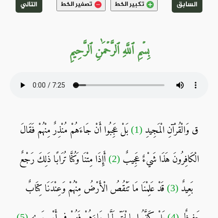
السابق
التالي
تكبير الخط
تصغير الخط
بِسۡمِ ٱللَّهِ ٱلرَّحۡمَٰنِ ٱلرَّحِيمِ
ق وَالْقُرْآنِ الْمَجِيدِ
(1)
بَلْ عَجِبُوا أَنْ جَاءَهُمْ مُنْذِرٌ مِنْهُمْ فَقَالَ
الْكَافِرُونَ هَذَا شَيْءٌ عَجِيبٌ
(2)
أَإِذَا مِتْنَا وَكُنَّا تُرَابًا ذَلِكَ رَجْعٌ
بَعِيدٌ
(3)
قَدْ عَلِمْنَا مَا تَنْقُصُ الْأَرْضُ مِنْهُمْ وَعِنْدَنَا كِتَابٌ
حَفِيظٌ
(4)
بَلْ كَذَّبُوا بِالْحَقِّ لَمَّا جَاءَهُمْ فَهُمْ فِي أَمْرٍ مَرِيجٍ
(5)