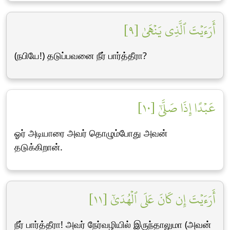
أَرَءَيۡتَ ٱلَّذِي يَنۡهَىٰ [٩]
(நபியே!) தடுப்பவனை நீர் பார்த்தீரா?
عَبۡدًا إِذَا صَلَّىٰٓ [١٠]
ஓர் அடியாரை அவர் தொழும்போது அவன்
தடுக்கிறான்.
أَرَءَيۡتَ إِن كَانَ عَلَى ٱلۡهُدَىٰٓ [١١]
நீர் பார்த்தீரா! அவர் நேர்வழியில் இருந்தாலுமா (அவன்