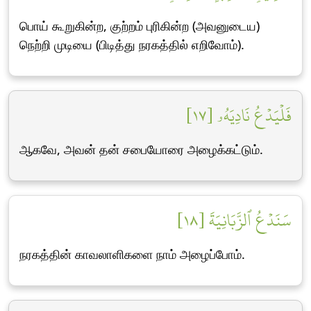
பொய் கூறுகின்ற, குற்றம் புரிகின்ற (அவனுடைய)
நெற்றி முடியை (பிடித்து நரகத்தில் எறிவோம்).
فَلۡيَدۡعُ نَادِيَهُۥ [١٧]
ஆகவே, அவன் தன் சபையோரை அழைக்கட்டும்.
سَنَدۡعُ ٱلزَّبَانِيَةَ [١٨]
நரகத்தின் காவலாளிகளை நாம் அழைப்போம்.