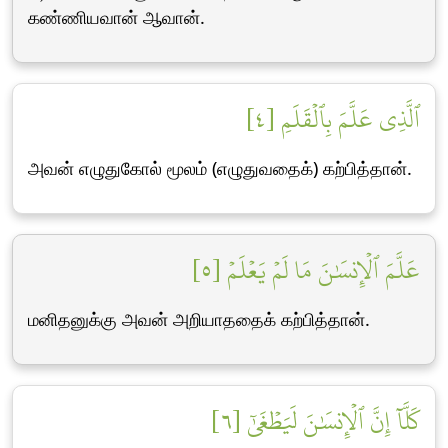
கண்ணியவான் ஆவான்.
ٱلَّذِي عَلَّمَ بِٱلۡقَلَمِ [٤]
அவன் எழுதுகோல் மூலம் (எழுதுவதைக்) கற்பித்தான்.
عَلَّمَ ٱلۡإِنسَٰنَ مَا لَمۡ يَعۡلَمۡ [٥]
மனிதனுக்கு அவன் அறியாததைக் கற்பித்தான்.
كَلَّآ إِنَّ ٱلۡإِنسَٰنَ لَيَطۡغَىٰٓ [٦]