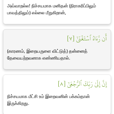
அவ்வாறல்ல! நிச்சயமாக மனிதன் (நிராகரிப்பிலும்
பாவத்திலும்) எல்லை மீறுகிறான்,
أَن رَّءَاهُ ٱسۡتَغۡنَىٰٓ [٧]
(காரணம், இறையருளை விட்டுத்) தன்னைத்
தேவையற்றவனாக எண்ணியதால்.
إِنَّ إِلَىٰ رَبِّكَ ٱلرُّجۡعَىٰٓ [٨]
நிச்சயமாக மீட்சி உம் இறைவனின் பக்கம்தான்
இருக்கிறது.