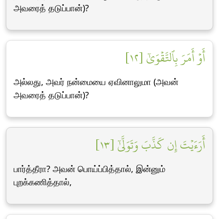
அவரைத் தடுப்பான்)?
أَوۡ أَمَرَ بِٱلتَّقۡوَىٰٓ [١٢]
அல்லது, அவர் நன்மையை ஏவினாலுமா (அவன்
அவரைத் தடுப்பான்)?
أَرَءَيۡتَ إِن كَذَّبَ وَتَوَلَّىٰٓ [١٣]
பார்த்தீரா? அவன் பொய்ப்பித்தால், இன்னும்
புறக்கணித்தால்,