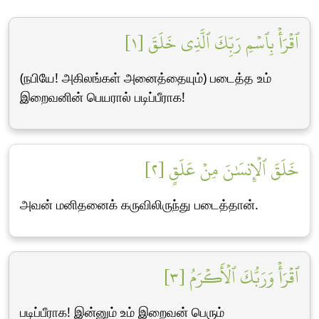
ٱقۡرَأۡ بِٱسۡمِ رَبِّكَ ٱلَّذِي خَلَقَ [١]
(நபியே! அகிலங்கள் அனைத்தையும்) படைத்த உம்
இறைவனின் பெயரால் படிப்பீராக!
خَلَقَ ٱلۡإِنسَٰنَ مِنۡ عَلَقٍ [٢]
அவன் மனிதனைக் கருவிலிருந்து படைத்தான்.
ٱقۡرَأۡ وَرَبُّكَ ٱلۡأَكۡرَمُ [٣]
படிப்பீராக! இன்னும் உம் இறைவன் பெரும்