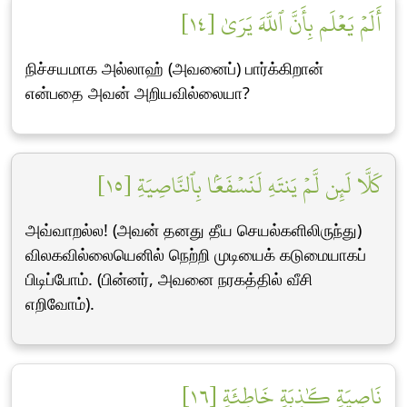
أَلَمۡ يَعۡلَم بِأَنَّ ٱللَّهَ يَرَىٰ [١٤]
நிச்சயமாக அல்லாஹ் (அவனைப்) பார்க்கிறான்
என்பதை அவன் அறியவில்லையா?
كَلَّا لَئِن لَّمۡ يَنتَهِ لَنَسۡفَعَۢا بِٱلنَّاصِيَةِ [١٥]
அவ்வாறல்ல! (அவன் தனது தீய செயல்களிலிருந்து)
விலகவில்லையெனில் நெற்றி முடியைக் கடுமையாகப்
பிடிப்போம். (பின்னர், அவனை நரகத்தில் வீசி
எறிவோம்).
نَاصِيَةٖ كَٰذِبَةٍ خَاطِئَةٖ [١٦]