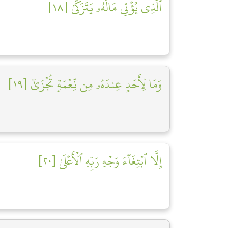
ٱلَّذِي يُؤۡتِي مَالَهُۥ يَتَزَكَّىٰ [١٨]
وَمَا لِأَحَدٍ عِندَهُۥ مِن نِّعۡمَةٖ تُجۡزَىٰٓ [١٩]
إِلَّا ٱبۡتِغَآءَ وَجۡهِ رَبِّهِ ٱلۡأَعۡلَىٰ [٢٠]