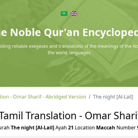
e Noble Qur'an Encyclope
ding reliable exegeses and translations of the meanings of the N
the world languages
tion - Omar Sharif - Abridged Version
The night [Al-Lail]
- Tamil Translation - Omar Shar
urah
The night [Al-Lail]
Ayah
21
Location
Maccah
Number