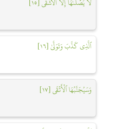
لَا يَصۡلَىٰهَآ إِلَّا ٱلۡأَشۡقَى [١٥]
ٱلَّذِي كَذَّبَ وَتَوَلَّىٰ [١٦]
وَسَيُجَنَّبُهَا ٱلۡأَتۡقَى [١٧]