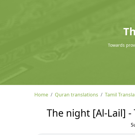
Th
Towards provi
Home
Quran translations
Tamil Transla
The night [Al-Lail] 
S