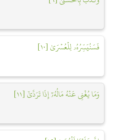
فَسَنُيَسِّرُهُۥ لِلۡعُسۡرَىٰ [١٠]
وَمَا يُغۡنِي عَنۡهُ مَالُهُۥٓ إِذَا تَرَدَّىٰٓ [١١]