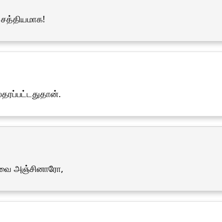
சத்தியமாக!
லதரப்பட்டதுதான்.
ாஹ்வை அஞ்சினாரோ,