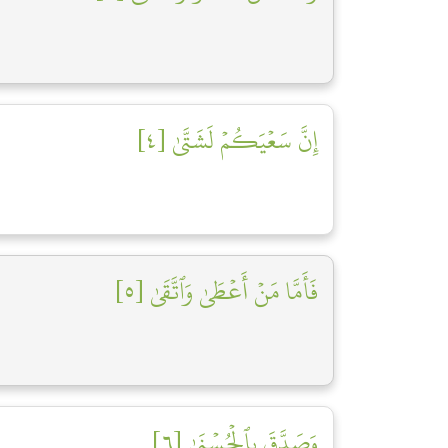
إِنَّ سَعۡيَكُمۡ لَشَتَّىٰ [٤]
فَأَمَّا مَنۡ أَعۡطَىٰ وَٱتَّقَىٰ [٥]
وَصَدَّقَ بِٱلۡحُسۡنَىٰ [٦]