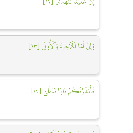
إِنَّ عَلَيۡنَا لَلۡهُدَىٰ [١٢]
وَإِنَّ لَنَا لَلۡأٓخِرَةَ وَٱلۡأُولَىٰ [١٣]
فَأَنذَرۡتُكُمۡ نَارٗا تَلَظَّىٰ [١٤]