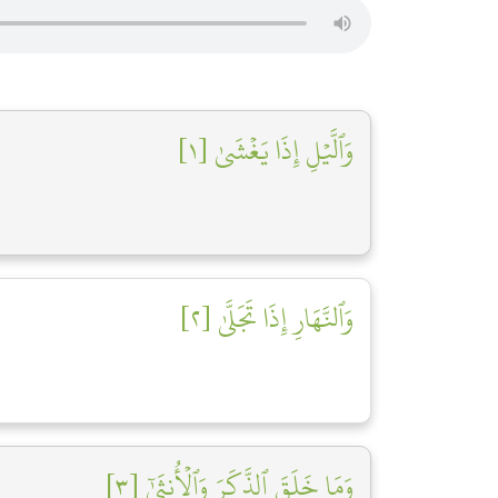
وَٱلَّيۡلِ إِذَا يَغۡشَىٰ [١]
وَٱلنَّهَارِ إِذَا تَجَلَّىٰ [٢]
وَمَا خَلَقَ ٱلذَّكَرَ وَٱلۡأُنثَىٰٓ [٣]