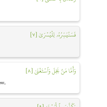
فَسَنُيَسِّرُهُۥ لِلۡيُسۡرَىٰ [٧]
وَأَمَّا مَنۢ بَخِلَ وَٱسۡتَغۡنَىٰ [٨]
னோ,
وَكَذَّبَ بِٱلۡحُسۡنَىٰ [٩]