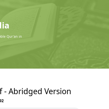
dia
oble Qur'an in
if - Abridged Version
92