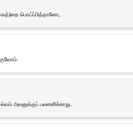
்க்கத்)தை பொய்ப்பித்தானோ,
குவோம்.
ல்வம் அவனுக்குப் பலனளிக்காது.