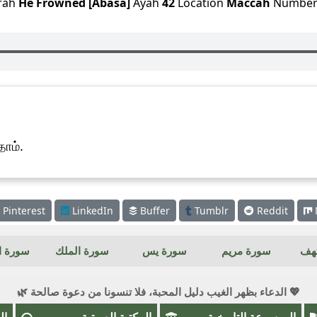
rah
He Frowned [Abasa]
Ayah
42
Location
Maccah
Numbe
ோம்.
Pinterest
LinkedIn
Buffer
Tumblr
Reddit
كهف
سورة مريم
سورة يس
سورة الملك
سورة ال
💖 الدعاء بظهر الغيب دليل المحبة، فلا تنسونا من دعوة صالحة 🌿