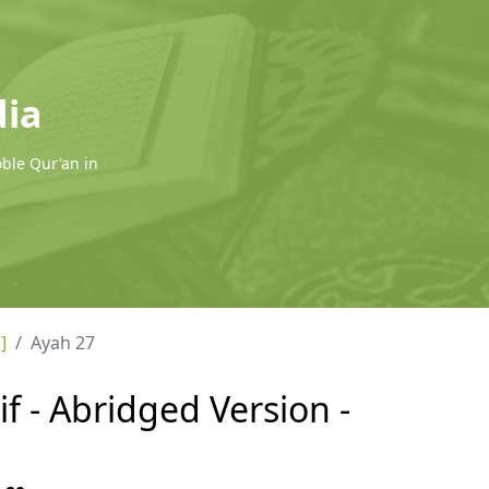
dia
oble Qur'an in
]
Ayah 27
f - Abridged Version -