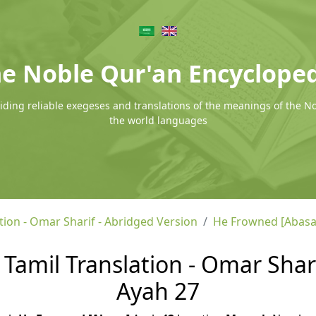
e Noble Qur'an Encyclope
ding reliable exegeses and translations of the meanings of the N
the world languages
tion - Omar Sharif - Abridged Version
He Frowned [Abasa
Tamil Translation - Omar Shari
Ayah 27