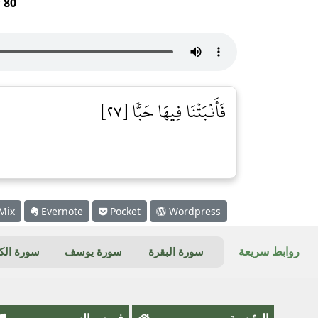
r
80
فَأَنۢبَتۡنَا فِيهَا حَبّٗا [٢٧]
Mix
Evernote
Pocket
Wordpress
روابط سريعة
سورة البقرة
سورة يوسف
سورة ال