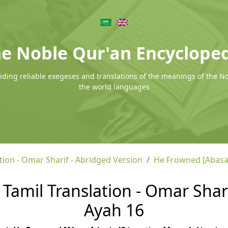
e Noble Qur'an Encyclope
ding reliable exegeses and translations of the meanings of the N
the world languages
tion - Omar Sharif - Abridged Version
He Frowned [Abasa
Tamil Translation - Omar Shari
Ayah 16