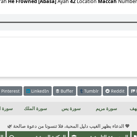
rah
He Frowned [Abasa]
Ayah
42
Location
Maccah
Numbe
Pinterest
LinkedIn
Buffer
Tumblr
Reddit
كهف
سورة مريم
سورة يس
سورة الملك
سورة ال
💖 الدعاء بظهر الغيب دليل المحبة، فلا تنسونا من دعوة صالحة 🌿