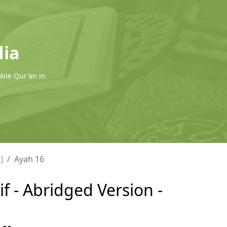
dia
oble Qur'an in
]
Ayah 16
f - Abridged Version -