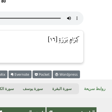
r
80
كِرَامِۭ بَرَرَةٖ [١٦]
Mix
Evernote
Pocket
Wordpress
روابط سريعة
سورة البقرة
سورة يوسف
سورة ال