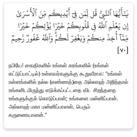
يَٰٓأَيُّهَا ٱلنَّبِيُّ قُل لِّمَن فِيٓ أَيۡدِيكُم مِّنَ ٱلۡأَسۡرَىٰٓ
إِن يَعۡلَمِ ٱللَّهُ فِي قُلُوبِكُمۡ خَيۡرٗا يُؤۡتِكُمۡ خَيۡرٗا
مِّمَّآ أُخِذَ مِنكُمۡ وَيَغۡفِرۡ لَكُمۡۚ وَٱللَّهُ غَفُورٞ رَّحِيمٞ
[٧٠]
நபியே! கைதிகளில் உங்கள் கரங்களில் (உங்கள்
கட்டுப்பாட்டில்) உள்ளவர்களுக்கு கூறுவீராக: “உங்கள்
உள்ளங்களில் நல்ல (எண்ணத்)தை அல்லாஹ் அறிந்தால்
உங்களிடமிருந்து எடுக்கப்பட்டதை விட சிறந்ததை
உங்களுக்குக் கொடுப்பான்; உங்களை மன்னிப்பான்.
அல்லாஹ் மகா மன்னிப்பாளன், பெரும்
கருணையாளன்.”