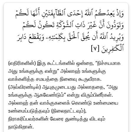
وَإِذۡ يَعِدُكُمُ ٱللَّهُ إِحۡدَى ٱلطَّآئِفَتَيۡنِ أَنَّهَا لَكُمۡ
وَتَوَدُّونَ أَنَّ غَيۡرَ ذَاتِ ٱلشَّوۡكَةِ تَكُونُ لَكُمۡ
وَيُرِيدُ ٱللَّهُ أَن يُحِقَّ ٱلۡحَقَّ بِكَلِمَٰتِهِۦ وَيَقۡطَعَ دَابِرَ
ٱلۡكَٰفِرِينَ [٧]
(எதிரிகளின்) இரு கூட்டங்களில் ஒன்றை, “நிச்சயமாக
அது உங்களுக்கு என்று” அல்லாஹ் உங்களுக்கு
வாக்களித்த சமயத்தை நினைவு கூருவீராக.
(அவ்விரண்டில்) ஆயுதமுடையது அல்லாததை, “அது
உங்களுக்கு ஆகவேண்டும்” என்று விரும்பினீர்கள்.
அல்லாஹ் தன் வாக்குகளைக் கொண்டு உண்மையை
உண்மைப்படுத்தவும் (நிலைநாட்டவும்),
நிராகரிப்பவர்களின் வேரை துண்டித்து விடவும்
நாடுகிறான்.