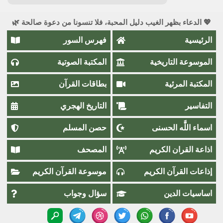
💖 الدعاء بظهر الغيب دليل المحبة، فلا تنسونا من دعوة صالحة 🌿
الرئيسية
فهرس السور
الموسوعة التاريخية
المكتبة الصوتية
المكتبة المرئية
بطاقات القرآن
التفاسير
التاريخ الهجري
اسماء اللَّٰه الحسنى
حصن المسلم
اذاعة القران الكريم
المصحف
إذاعات القرآن الكريم
موسوعة القرآن الكريم
اساسيات الدين
سؤال وجواب