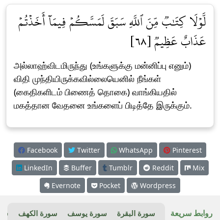
لَّوۡلَا كِتَٰبٞ مِّنَ ٱللَّهِ سَبَقَ لَمَسَّكُمۡ فِيمَآ أَخَذۡتُمۡ
عَذَابٌ عَظِيمٞ [٦٨]
அல்லாஹ்விடமிருந்து (உங்களுக்கு மன்னிப்பு எனும்)
விதி முந்தியிருக்கவில்லையெனில் நீங்கள்
(கைதிகளிடம் பிணைத் தொகை) வாங்கியதில்
மகத்தான வேதனை உங்களைப் பிடித்தே இருக்கும்.
Facebook
Twitter
WhatsApp
Pinterest
LinkedIn
Buffer
Tumblr
Reddit
Mix
Evernote
Pocket
Wordpress
روابط سريعة
سورة البقرة
سورة يوسف
سورة الكهف
سور