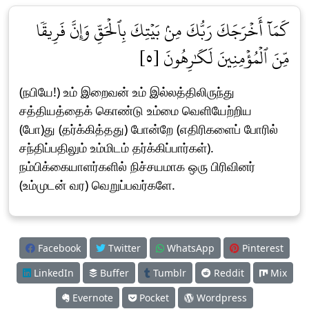
كَمَآ أَخۡرَجَكَ رَبُّكَ مِنۢ بَيۡتِكَ بِٱلۡحَقِّ وَإِنَّ فَرِيقٗا
مِّنَ ٱلۡمُؤۡمِنِينَ لَكَٰرِهُونَ [٥]
(நபியே!) உம் இறைவன் உம் இல்லத்திலிருந்து
சத்தியத்தைக் கொண்டு உம்மை வெளியேற்றிய
(போ)து (தர்க்கித்தது) போன்றே (எதிரிகளைப் போரில்
சந்திப்பதிலும் உம்மிடம் தர்க்கிப்பார்கள்).
நம்பிக்கையாளர்களில் நிச்சயமாக ஒரு பிரிவினர்
(உம்முடன் வர) வெறுப்பவர்களே.
Facebook
Twitter
WhatsApp
Pinterest
LinkedIn
Buffer
Tumblr
Reddit
Mix
Evernote
Pocket
Wordpress