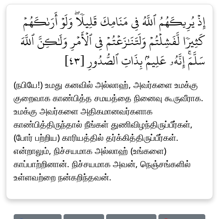
إِذۡ يُرِيكَهُمُ ٱللَّهُ فِي مَنَامِكَ قَلِيلٗاۖ وَلَوۡ أَرَىٰكَهُمۡ
كَثِيرٗا لَّفَشِلۡتُمۡ وَلَتَنَٰزَعۡتُمۡ فِي ٱلۡأَمۡرِ وَلَٰكِنَّ ٱللَّهَ
سَلَّمَۚ إِنَّهُۥ عَلِيمُۢ بِذَاتِ ٱلصُّدُورِ [٤٣]
(நபியே!) உமது கனவில் அல்லாஹ், அவர்களை உமக்கு
குறைவாக காண்பித்த சமயத்தை நினைவு கூருவீராக.
உமக்கு அவர்களை அதிகமானவர்களாக
காண்பித்திருந்தால் நீங்கள் துணிவிழந்திருப்பீர்கள்,
(போர் பற்றிய) காரியத்தில் தர்க்கித்திருப்பீர்கள்.
என்றாலும், நிச்சயமாக அல்லாஹ் (உங்களை)
காப்பாற்றினான். நிச்சயமாக அவன், நெஞ்சங்களில்
உள்ளவற்றை நன்கறிந்தவன்.