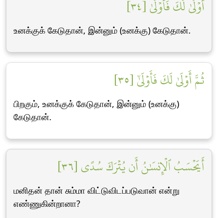
أَوۡلَىٰ لَكَ فَأَوۡلَىٰ [٣٤]
உனக்குக் கேடுதான், இன்னும் (உனக்கு) கேடுதான்.
ثُمَّ أَوۡلَىٰ لَكَ فَأَوۡلَىٰٓ [٣٥]
பிறகும், உனக்குக் கேடுதான், இன்னும் (உனக்கு)
கேடுதான்.
أَيَحۡسَبُ ٱلۡإِنسَٰنُ أَن يُتۡرَكَ سُدًى [٣٦]
மனிதன் தான் சும்மா விட்டுவிடப்படுவான் என்று
எண்ணுகின்றானா?