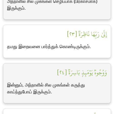
அந்நாளில் சில முகங்கள் செழிப்பாக (பிரகாசமாக)
இருக்கும்.
إِلَىٰ رَبِّهَا نَاظِرَةٞ [٢٣]
தமது இறைவனை பார்த்துக் கொண்டிருக்கும்.
وَوُجُوهٞ يَوۡمَئِذِۭ بَاسِرَةٞ [٢٤]
இன்னும், அந்நாளில் சில முகங்கள் கருத்து
காய்ந்துபோய் இருக்கும்.