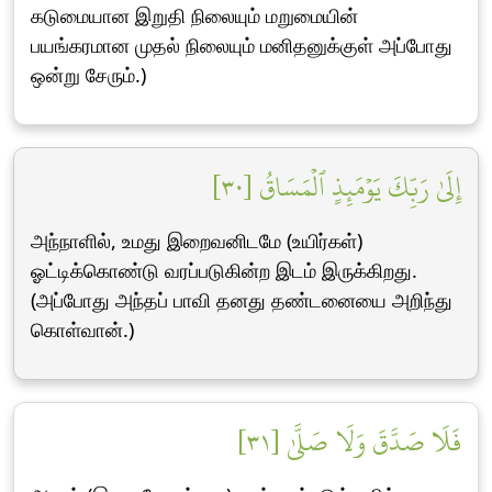
கடுமையான இறுதி நிலையும் மறுமையின்
பயங்கரமான முதல் நிலையும் மனிதனுக்குள் அப்போது
ஒன்று சேரும்.)
إِلَىٰ رَبِّكَ يَوۡمَئِذٍ ٱلۡمَسَاقُ [٣٠]
அந்நாளில், உமது இறைவனிடமே (உயிர்கள்)
ஓட்டிக்கொண்டு வரப்படுகின்ற இடம் இருக்கிறது.
(அப்போது அந்தப் பாவி தனது தண்டனையை அறிந்து
கொள்வான்.)
فَلَا صَدَّقَ وَلَا صَلَّىٰ [٣١]