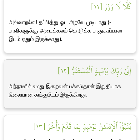
كَلَّا لَا وَزَرَ [١١]
அவ்வாறல்ல! தப்பித்து ஓட அறவே முடியாது (-
பாவிகளுக்கு அடைக்கலம் கொடுக்க பாதுகாப்பான
இடம் ஏதும் இருக்காது).
إِلَىٰ رَبِّكَ يَوۡمَئِذٍ ٱلۡمُسۡتَقَرُّ [١٢]
அந்நாளில் உமது இறைவன் பக்கம்தான் இறுதியாக
நிலையான தங்குமிடம் இருக்கிறது.
يُنَبَّؤُاْ ٱلۡإِنسَٰنُ يَوۡمَئِذِۭ بِمَا قَدَّمَ وَأَخَّرَ [١٣]