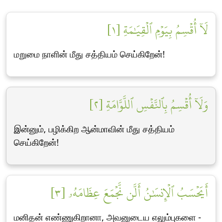
لَآ أُقۡسِمُ بِيَوۡمِ ٱلۡقِيَٰمَةِ [١]
மறுமை நாளின் மீது சத்தியம் செய்கிறேன்!
وَلَآ أُقۡسِمُ بِٱلنَّفۡسِ ٱللَّوَّامَةِ [٢]
இன்னும், பழிக்கிற ஆன்மாவின் மீது சத்தியம்
செய்கிறேன்!
أَيَحۡسَبُ ٱلۡإِنسَٰنُ أَلَّن نَّجۡمَعَ عِظَامَهُۥ [٣]
மனிதன் எண்ணுகிறானா, அவனுடைய எலும்புகளை -