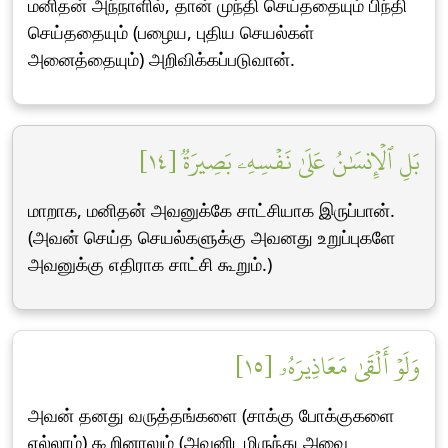
மனிதன் அந்நாளில், தான் முந்தி செய்ததையும் பிந்தி
செய்ததையும் (பழைய, புதிய செயல்கள்
அனைத்தையும்) அறிவிக்கப்படுவான்.
بَلِ ٱلۡإِنسَٰنُ عَلَىٰ نَفۡسِهِۦ بَصِيرَةٞ [١٤]
மாறாக, மனிதன் அவனுக்கே சாட்சியாக இருப்பான்.
(அவன் செய்த செயல்களுக்கு அவனது உறுப்புகளே
அவனுக்கு எதிராக சாட்சி கூறும்.)
وَلَوۡ أَلۡقَىٰ مَعَاذِيرَهُۥ [١٥]
அவன் தனது வருத்தங்களை (சாக்கு போக்குகளை
எல்லாம்) கூறினாலும் (அவனிடமிருந்து அவை