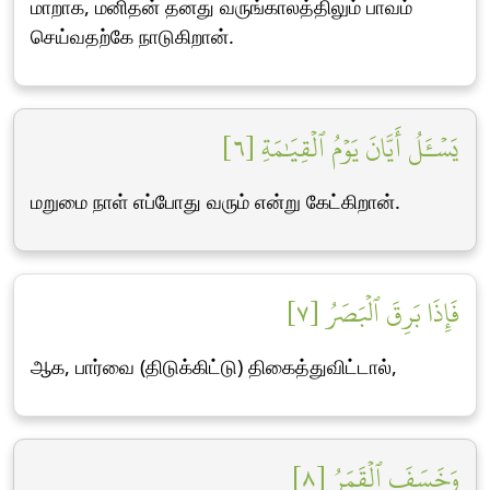
மாறாக, மனிதன் தனது வருங்காலத்திலும் பாவம்
செய்வதற்கே நாடுகிறான்.
يَسۡـَٔلُ أَيَّانَ يَوۡمُ ٱلۡقِيَٰمَةِ [٦]
மறுமை நாள் எப்போது வரும் என்று கேட்கிறான்.
فَإِذَا بَرِقَ ٱلۡبَصَرُ [٧]
ஆக, பார்வை (திடுக்கிட்டு) திகைத்துவிட்டால்,
وَخَسَفَ ٱلۡقَمَرُ [٨]