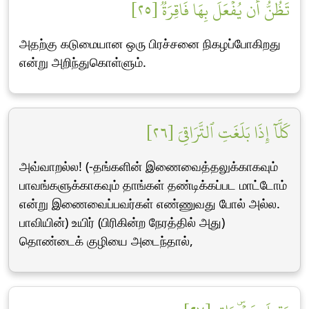
تَظُنُّ أَن يُفۡعَلَ بِهَا فَاقِرَةٞ [٢٥]
அதற்கு கடுமையான ஒரு பிரச்சனை நிகழப்போகிறது
என்று அறிந்துகொள்ளும்.
كَلَّآ إِذَا بَلَغَتِ ٱلتَّرَاقِيَ [٢٦]
அவ்வாறல்ல! (-தங்களின் இணைவைத்தலுக்காகவும்
பாவங்களுக்காகவும் தாங்கள் தண்டிக்கப்பட மாட்டோம்
என்று இணைவைப்பவர்கள் எண்ணுவது போல் அல்ல.
பாவியின்) உயிர் (பிரிகின்ற நேரத்தில் அது)
தொண்டைக் குழியை அடைந்தால்,