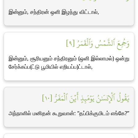
இன்னும், சந்திரன் ஒளி இழந்து விட்டால்,
وَجُمِعَ ٱلشَّمۡسُ وَٱلۡقَمَرُ [٩]
இன்னும், சூரியனும் சந்திரனும் (ஒளி இல்லாமல்) ஒன்று
சேர்க்கப்ப(ட்டு பூமியில் எறியப்ப)ட்டால்,
يَقُولُ ٱلۡإِنسَٰنُ يَوۡمَئِذٍ أَيۡنَ ٱلۡمَفَرُّ [١٠]
அந்நாளில் மனிதன் கூறுவான்: “தப்பிக்குமிடம் எங்கே?”