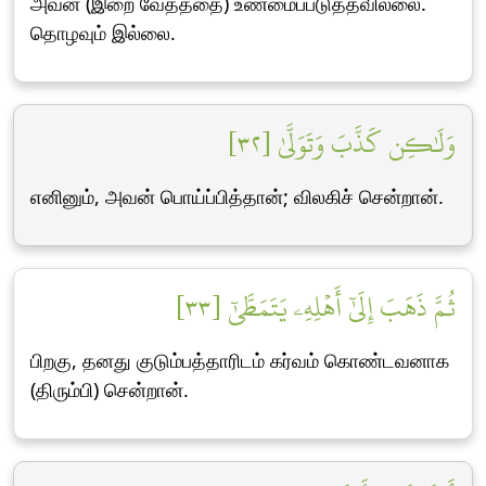
அவன் (இறை வேதத்தை) உண்மைப்படுத்தவில்லை.
தொழவும் இல்லை.
وَلَٰكِن كَذَّبَ وَتَوَلَّىٰ [٣٢]
எனினும், அவன் பொய்ப்பித்தான்; விலகிச் சென்றான்.
ثُمَّ ذَهَبَ إِلَىٰٓ أَهۡلِهِۦ يَتَمَطَّىٰٓ [٣٣]
பிறகு, தனது குடும்பத்தாரிடம் கர்வம் கொண்டவனாக
(திரும்பி) சென்றான்.