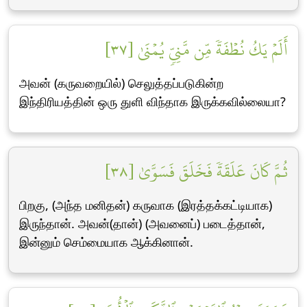
أَلَمۡ يَكُ نُطۡفَةٗ مِّن مَّنِيّٖ يُمۡنَىٰ [٣٧]
அவன் (கருவறையில்) செலுத்தப்படுகின்ற
இந்திரியத்தின் ஒரு துளி விந்தாக இருக்கவில்லையா?
ثُمَّ كَانَ عَلَقَةٗ فَخَلَقَ فَسَوَّىٰ [٣٨]
பிறகு, (அந்த மனிதன்) கருவாக (இரத்தக்கட்டியாக)
இருந்தான். அவன்(தான்) (அவனைப்) படைத்தான்,
இன்னும் செம்மையாக ஆக்கினான்.