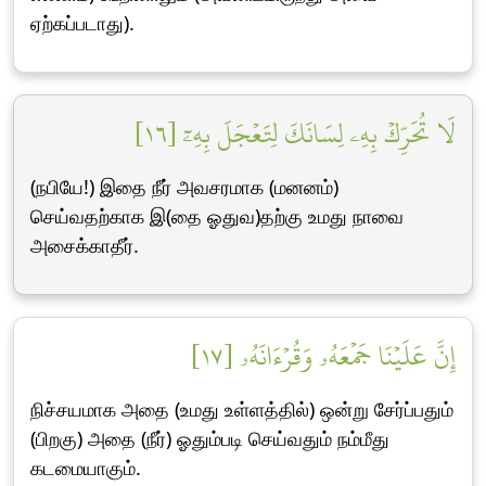
ஏற்கப்படாது).
لَا تُحَرِّكۡ بِهِۦ لِسَانَكَ لِتَعۡجَلَ بِهِۦٓ [١٦]
(நபியே!) இதை நீர் அவசரமாக (மனனம்)
செய்வதற்காக இ(தை ஓதுவ)தற்கு உமது நாவை
அசைக்காதீர்.
إِنَّ عَلَيۡنَا جَمۡعَهُۥ وَقُرۡءَانَهُۥ [١٧]
நிச்சயமாக அதை (உமது உள்ளத்தில்) ஒன்று சேர்ப்பதும்
(பிறகு) அதை (நீர்) ஓதும்படி செய்வதும் நம்மீது
கடமையாகும்.