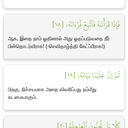
فَإِذَا قَرَأۡنَٰهُ فَٱتَّبِعۡ قُرۡءَانَهُۥ [١٨]
ஆக, இதை நாம் ஓதினால் அது ஓதப்படுவதை நீர்
பின்தொடர்வீராக! (-செவிதாழ்த்தி கேட்ப்பீராக!)
ثُمَّ إِنَّ عَلَيۡنَا بَيَانَهُۥ [١٩]
பிறகு, நிச்சயமாக அதை விவரிப்பது நம்மீது
கடமையாகும்.
كَلَّا بَلۡ تُحِبُّونَ ٱلۡعَاجِلَةَ [٢٠]