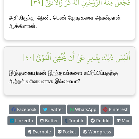
فَجَعَلَ مِنۡهُ ٱلزَّوۡجَيۡنِ ٱلذَّكَرَ وَٱلۡأُنثَىٰٓ [٣٩]
அதிலிருந்து ஆண், பெண் ஜோடிகளை அவன்தான்
ஆக்கினான்.
أَلَيۡسَ ذَٰلِكَ بِقَٰدِرٍ عَلَىٰٓ أَن يُحۡـِۧيَ ٱلۡمَوۡتَىٰ [٤٠]
இ(த்தகைய)வன் இறந்தவர்களை உயிர்ப்பிப்பதற்கு
ஆற்றல் உள்ளவனாக இல்லையா?
Facebook
Twitter
WhatsApp
Pinterest
LinkedIn
Buffer
Tumblr
Reddit
Mix
Evernote
Pocket
Wordpress