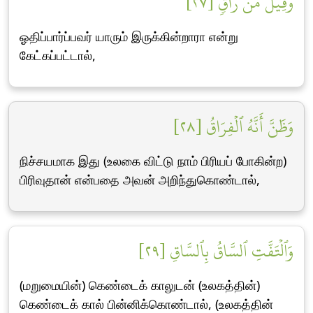
وَقِيلَ مَنۡۜ رَاقٖ [٢٧]
ஓதிப்பார்ப்பவர் யாரும் இருக்கின்றாரா என்று
கேட்கப்பட்டால்,
وَظَنَّ أَنَّهُ ٱلۡفِرَاقُ [٢٨]
நிச்சயமாக இது (உலகை விட்டு நாம் பிரியப் போகின்ற)
பிரிவுதான் என்பதை அவன் அறிந்துகொண்டால்,
وَٱلۡتَفَّتِ ٱلسَّاقُ بِٱلسَّاقِ [٢٩]
(மறுமையின்) கெண்டைக் காலுடன் (உலகத்தின்)
கெண்டைக் கால் பின்னிக்கொண்டால், (உலகத்தின்