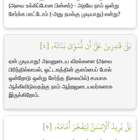
(அவை உக்கிப்போன பின்னர்) - அறவே நாம் ஒன்று
சேர்க்க மாட்டோம் (-அது நமக்கு முடியாது) என்று?
بَلَىٰ قَٰدِرِينَ عَلَىٰٓ أَن نُّسَوِّيَ بَنَانَهُۥ [٤]
ஏன் முடியாது! அவனுடைய விரல்களை (அவை
பிரிந்தில்லாமல், ஒட்டகத்தின் குளம்பைப் போல்
ஒன்றோடு ஒன்று சேர்ந்த நிலையில்) சமமாக
ஆக்கிவிடுவதற்கு நாம் ஆற்றலுடையவர்களாக
இருக்கிறோம்.
بَلۡ يُرِيدُ ٱلۡإِنسَٰنُ لِيَفۡجُرَ أَمَامَهُۥ [٥]