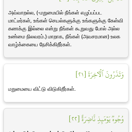
அவ்வாறல்ல, (-மறுமையில் நீங்கள் எழுப்பப்பட
மாட்டீர்கள், உங்கள் செயல்களுக்கு உங்களுக்கு கேள்வி
கணக்கு இல்லை என்று நீங்கள் கூறுவது போல் அல்ல
உண்மை நிலவரம்.) மாறாக, நீங்கள் (அவசரமான) உலக
வாழ்க்கையை நேசிக்கிறீர்கள்.
وَتَذَرُونَ ٱلۡأٓخِرَةَ [٢١]
மறுமையை விட்டு விடுகிறீர்கள்.
وُجُوهٞ يَوۡمَئِذٖ نَّاضِرَةٌ [٢٢]