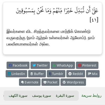
عَلَىٰٓ أَن نُّبَدِّلَ خَيۡرٗا مِّنۡهُمۡ وَمَا نَحۡنُ بِمَسۡبُوقِينَ
[٤١]
இவர்களை விட சிறந்தவர்களை மாற்றிக் கொண்டு
வருவதற்கு (நாம் ஆற்றல் உள்ளவர்கள் ஆவோம்). நாம்
பலவீனமானவர்கள் அல்ல.
Facebook
Twitter
WhatsApp
Pinterest
LinkedIn
Buffer
Tumblr
Reddit
Mix
Evernote
Pocket
Wordpress
روابط سريعة
سورة البقرة
سورة يوسف
سورة الكهف
سور