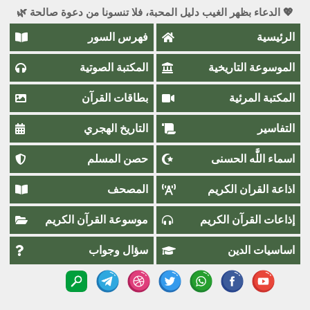
💖 الدعاء بظهر الغيب دليل المحبة، فلا تنسونا من دعوة صالحة 🌿
الرئيسية
فهرس السور
الموسوعة التاريخية
المكتبة الصوتية
المكتبة المرئية
بطاقات القرآن
التفاسير
التاريخ الهجري
اسماء اللَّٰه الحسنى
حصن المسلم
اذاعة القران الكريم
المصحف
إذاعات القرآن الكريم
موسوعة القرآن الكريم
اساسيات الدين
سؤال وجواب