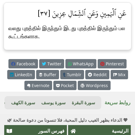
عَنِ ٱلۡيَمِينِ وَعَنِ ٱلشِّمَالِ عِزِينَ [٣٧]
வலது புறத்தில் இருந்தும் இடது புறத்தில் இருந்தும் பல
கூட்டங்களாக.
Facebook
Twitter
WhatsApp
Pinterest
LinkedIn
Buffer
Tumblr
Reddit
Mix
Evernote
Pocket
Wordpress
روابط سريعة
سورة البقرة
سورة يوسف
سورة الكهف
سور
💖 الدعاء بظهر الغيب دليل المحبة، فلا تنسونا من دعوة صالحة 🌿
الرئيسية
فهرس السور