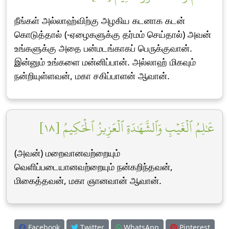
நீங்கள் அல்லாஹ்விற்கு அழகிய கடனாக கடன்
கொடுத்தால் (-ஏழைகளுக்கு தர்மம் செய்தால்) அவன்
உங்களுக்கு அதை பன்மடங்காகப் பெருக்குவான்.
இன்னும் உங்களை மன்னிப்பான். அல்லாஹ் மிகவும்
நன்றியுள்ளவன், மகா சகிப்பாளன் ஆவான்.
عَٰلِمُ ٱلۡغَيۡبِ وَٱلشَّهَٰدَةِ ٱلۡعَزِيزُ ٱلۡحَكِيمُ [١٨]
(அவன்) மறைவானவற்றையும்
வெளிப்படையானவற்றையும் நன்கறிந்தவன்,
மிகைத்தவன், மகா ஞானவான் ஆவான்.
Facebook
Twitter
WhatsApp
Pinterest