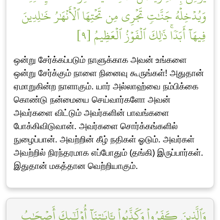
وَيُدۡخِلۡهُ جَنَّٰتٖ تَجۡرِي مِن تَحۡتِهَا ٱلۡأَنۡهَٰرُ خَٰلِدِينَ
فِيهَآ أَبَدٗاۚ ذَٰلِكَ ٱلۡفَوۡزُ ٱلۡعَظِيمُ [٩]
ஒன்று சேர்க்கப்படும் நாளுக்காக அவன் உங்களை
ஒன்று சேர்க்கும் நாளை நினைவு கூருங்கள்! அதுதான்
ஏமாறுகின்ற நாளாகும். யார் அல்லாஹ்வை நம்பிக்கை
கொண்டு நன்மையை செய்வார்களோ அவன்
அவர்களை விட்டும் அவர்களின் பாவங்களை
போக்கிவிடுவான். அவர்களை சொர்க்கங்களில்
நுழைப்பான். அவற்றின் கீழ் நதிகள் ஓடும். அவர்கள்
அவற்றில் நிரந்தரமாக எப்போதும் (தங்கி) இருப்பார்கள்.
இதுதான் மகத்தான வெற்றியாகும்.
وَٱلَّذِينَ كَفَرُواْ وَكَذَّبُواْ بِـَٔايَٰتِنَآ أُوْلَٰٓئِكَ أَصۡحَٰبُ