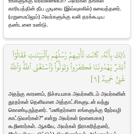
உங்களுக்கு வரவில்லையா? அவர்கள் தங்கள்
காரியத்தின் தீய முடிவை (இவ்வுலகில்) சுவைத்தனர்.
(மறுமையிலும்) அவர்களுக்கு வலி தரக்கூடிய
தண்டனை உண்டு.
ذَٰلِكَ بِأَنَّهُۥ كَانَت تَّأۡتِيهِمۡ رُسُلُهُم بِٱلۡبَيِّنَٰتِ فَقَالُوٓاْ
أَبَشَرٞ يَهۡدُونَنَا فَكَفَرُواْ وَتَوَلَّواْۖ وَّٱسۡتَغۡنَى ٱللَّهُۚ وَٱللَّهُ
غَنِيٌّ حَمِيدٞ [٦]
அதற்கு காரணம், நிச்சயமாக அவர்களிடம் அவர்களின்
தூதர்கள் தெளிவான அத்தாட்சிகளுடன் வந்து
கொண்டிருந்தனர். “மனிதர்களா எங்களுக்கு நேர்வழி
காட்டுவார்கள்?” என்று அவர்கள் (ஏளனமாக)
கூறினார்கள். ஆகவே, அவர்கள் நிராகரித்தனர்,