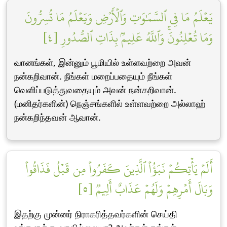
يَعۡلَمُ مَا فِي ٱلسَّمَٰوَٰتِ وَٱلۡأَرۡضِ وَيَعۡلَمُ مَا تُسِرُّونَ
وَمَا تُعۡلِنُونَۚ وَٱللَّهُ عَلِيمُۢ بِذَاتِ ٱلصُّدُورِ [٤]
வானங்கள், இன்னும் பூமியில் உள்ளவற்றை அவன்
நன்கறிவான். நீங்கள் மறைப்பதையும் நீங்கள்
வெளிப்படுத்துவதையும் அவன் நன்கறிவான்.
(மனிதர்களின்) நெஞ்சங்களில் உள்ளவற்றை அல்லாஹ்
நன்கறிந்தவன் ஆவான்.
أَلَمۡ يَأۡتِكُمۡ نَبَؤُاْ ٱلَّذِينَ كَفَرُواْ مِن قَبۡلُ فَذَاقُواْ
وَبَالَ أَمۡرِهِمۡ وَلَهُمۡ عَذَابٌ أَلِيمٞ [٥]
இதற்கு முன்னர் நிராகரித்தவர்களின் செய்தி