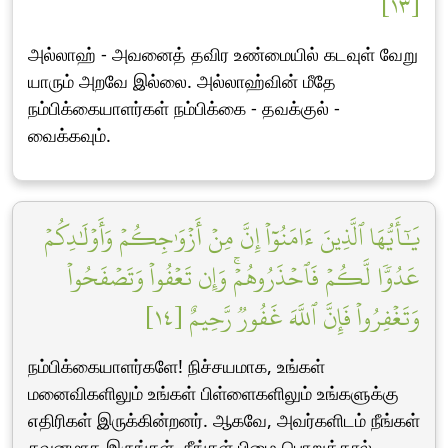
[١٣]
அல்லாஹ் - அவனைத் தவிர உண்மையில் கடவுள் வேறு
யாரும் அறவே இல்லை. அல்லாஹ்வின் மீதே
நம்பிக்கையாளர்கள் நம்பிக்கை - தவக்குல் -
வைக்கவும்.
يَٰٓأَيُّهَا ٱلَّذِينَ ءَامَنُوٓاْ إِنَّ مِنۡ أَزۡوَٰجِكُمۡ وَأَوۡلَٰدِكُمۡ
عَدُوّٗا لَّكُمۡ فَٱحۡذَرُوهُمۡۚ وَإِن تَعۡفُواْ وَتَصۡفَحُواْ
وَتَغۡفِرُواْ فَإِنَّ ٱللَّهَ غَفُورٞ رَّحِيمٌ [١٤]
நம்பிக்கையாளர்களே! நிச்சயமாக, உங்கள்
மனைவிகளிலும் உங்கள் பிள்ளைகளிலும் உங்களுக்கு
எதிரிகள் இருக்கின்றனர். ஆகவே, அவர்களிடம் நீங்கள்
கவனமாக இருங்கள். நீங்கள் பிழை பொறுத்தால்,