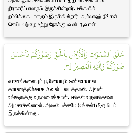
அவன்தான் உங்களைப் படைத்தான். உங்களில்
நிராகரிப்பாளரும் இருக்கின்றார். உங்களில்
நம்பிக்கையாளரும் இருக்கின்றார். அல்லாஹ் நீங்கள்
செய்பவற்றை உற்று நோக்குபவன் ஆவான்.
خَلَقَ ٱلسَّمَٰوَٰتِ وَٱلۡأَرۡضَ بِٱلۡحَقِّ وَصَوَّرَكُمۡ فَأَحۡسَنَ
صُوَرَكُمۡۖ وَإِلَيۡهِ ٱلۡمَصِيرُ [٣]
வானங்களையும் பூமியையும் உண்மையான
காரணத்திற்காக அவன் படைத்தான். அவன்
உங்களுக்கு உருவமைத்தான். உங்கள் உருவங்களை
அழகாக்கினான். அவன் பக்கமே (உங்கள்) மீளுமிடம்
இருக்கின்றது.