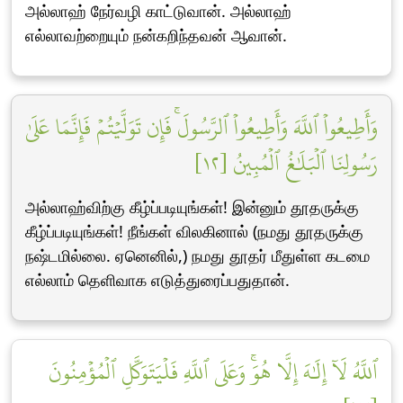
அல்லாஹ் நேர்வழி காட்டுவான். அல்லாஹ்
எல்லாவற்றையும் நன்கறிந்தவன் ஆவான்.
وَأَطِيعُواْ ٱللَّهَ وَأَطِيعُواْ ٱلرَّسُولَۚ فَإِن تَوَلَّيۡتُمۡ فَإِنَّمَا عَلَىٰ
رَسُولِنَا ٱلۡبَلَٰغُ ٱلۡمُبِينُ [١٢]
அல்லாஹ்விற்கு கீழ்ப்படியுங்கள்! இன்னும் தூதருக்கு
கீழ்ப்படியுங்கள்! நீங்கள் விலகினால் (நமது தூதருக்கு
நஷ்டமில்லை. ஏனெனில்,) நமது தூதர் மீதுள்ள கடமை
எல்லாம் தெளிவாக எடுத்துரைப்பதுதான்.
ٱللَّهُ لَآ إِلَٰهَ إِلَّا هُوَۚ وَعَلَى ٱللَّهِ فَلۡيَتَوَكَّلِ ٱلۡمُؤۡمِنُونَ