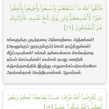
فَٱتَّقُواْ ٱللَّهَ مَا ٱسۡتَطَعۡتُمۡ وَٱسۡمَعُواْ وَأَطِيعُواْ وَأَنفِقُواْ
خَيۡرٗا لِّأَنفُسِكُمۡۗ وَمَن يُوقَ شُحَّ نَفۡسِهِۦ فَأُوْلَٰٓئِكَ
هُمُ ٱلۡمُفۡلِحُونَ [١٦]
உங்களுக்கு முடிந்தளவு அல்லாஹ்வை அஞ்சுங்கள்!
(அவனுக்கும் தூதருக்கும்) செவி தாழ்த்துங்கள்!
கீழ்ப்படியுங்கள்! உங்கள் நன்மைக்காக செல்வத்தை
தர்மம் செய்யுங்கள்! எவர்கள் தமது மனதின்
கஞ்சத்தனத்தில் இருந்து பாதுகாக்கப்படுவார்களோ
அவர்கள்தான் வெற்றியாளர்கள் ஆவார்கள்.
إِن تُقۡرِضُواْ ٱللَّهَ قَرۡضًا حَسَنٗا يُضَٰعِفۡهُ لَكُمۡ وَيَغۡفِرۡ
لَكُمۡۚ وَٱللَّهُ شَكُورٌ حَلِيمٌ [١٧]