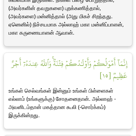
(அவர்களின் தவறுகளை) புறக்கணித்தால்,
(அவர்களை) மன்னித்தால் (அது மிகச் சிறந்தது.
ஏனெனில்) நிச்சயமாக அல்லாஹ் மகா மன்னிப்பாளன்,
மகா கருணையாளன் ஆவான்.
إِنَّمَآ أَمۡوَٰلُكُمۡ وَأَوۡلَٰدُكُمۡ فِتۡنَةٞۚ وَٱللَّهُ عِندَهُۥٓ أَجۡرٌ
عَظِيمٞ [١٥]
உங்கள் செல்வங்கள் இன்னும் உங்கள் பிள்ளைகள்
எல்லாம் (உங்களுக்கு) சோதனைதான். அல்லாஹ் -
அவனிடம்தான் மகத்தான கூலி (-சொர்க்கம்)
இருக்கின்றது.