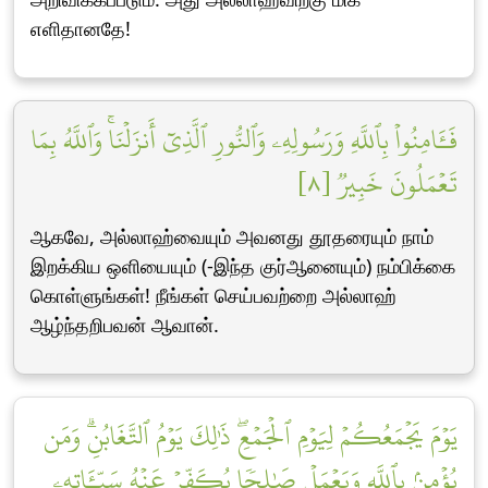
எளிதானதே!
فَـَٔامِنُواْ بِٱللَّهِ وَرَسُولِهِۦ وَٱلنُّورِ ٱلَّذِيٓ أَنزَلۡنَاۚ وَٱللَّهُ بِمَا
تَعۡمَلُونَ خَبِيرٞ [٨]
ஆகவே, அல்லாஹ்வையும் அவனது தூதரையும் நாம்
இறக்கிய ஒளியையும் (-இந்த குர்ஆனையும்) நம்பிக்கை
கொள்ளுங்கள்! நீங்கள் செய்பவற்றை அல்லாஹ்
ஆழ்ந்தறிபவன் ஆவான்.
يَوۡمَ يَجۡمَعُكُمۡ لِيَوۡمِ ٱلۡجَمۡعِۖ ذَٰلِكَ يَوۡمُ ٱلتَّغَابُنِۗ وَمَن
يُؤۡمِنۢ بِٱللَّهِ وَيَعۡمَلۡ صَٰلِحٗا يُكَفِّرۡ عَنۡهُ سَيِّـَٔاتِهِۦ