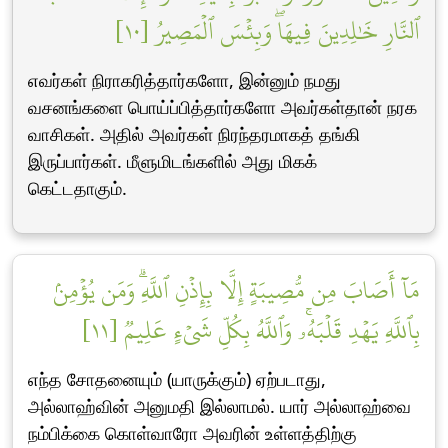
ٱلنَّارِ خَٰلِدِينَ فِيهَاۖ وَبِئۡسَ ٱلۡمَصِيرُ [١٠]
எவர்கள் நிராகரித்தார்களோ, இன்னும் நமது
வசனங்களை பொய்ப்பித்தார்களோ அவர்கள்தான் நரக
வாசிகள். அதில் அவர்கள் நிரந்தரமாகத் தங்கி
இருப்பார்கள். மீளுமிடங்களில் அது மிகக்
கெட்டதாகும்.
مَآ أَصَابَ مِن مُّصِيبَةٍ إِلَّا بِإِذۡنِ ٱللَّهِۗ وَمَن يُؤۡمِنۢ
بِٱللَّهِ يَهۡدِ قَلۡبَهُۥۚ وَٱللَّهُ بِكُلِّ شَيۡءٍ عَلِيمٞ [١١]
எந்த சோதனையும் (யாருக்கும்) ஏற்படாது,
அல்லாஹ்வின் அனுமதி இல்லாமல். யார் அல்லாஹ்வை
நம்பிக்கை கொள்வாரோ அவரின் உள்ளத்திற்கு