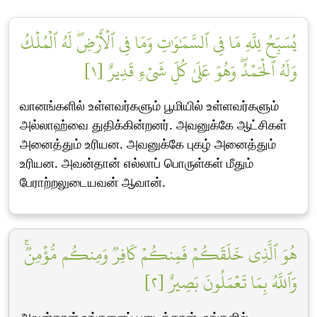
يُسَبِّحُ لِلَّهِ مَا فِي ٱلسَّمَٰوَٰتِ وَمَا فِي ٱلۡأَرۡضِۖ لَهُ ٱلۡمُلۡكُ
وَلَهُ ٱلۡحَمۡدُۖ وَهُوَ عَلَىٰ كُلِّ شَيۡءٖ قَدِيرٌ [١]
வானங்களில் உள்ளவர்களும் பூமியில் உள்ளவர்களும்
அல்லாஹ்வை துதிக்கின்றனர். அவனுக்கே ஆட்சிகள்
அனைத்தும் உரியன. அவனுக்கே புகழ் அனைத்தும்
உரியன. அவன்தான் எல்லாப் பொருள்கள் மீதும்
பேராற்றலுடையவன் ஆவான்.
هُوَ ٱلَّذِي خَلَقَكُمۡ فَمِنكُمۡ كَافِرٞ وَمِنكُم مُّؤۡمِنٞۚ
وَٱللَّهُ بِمَا تَعۡمَلُونَ بَصِيرٌ [٢]