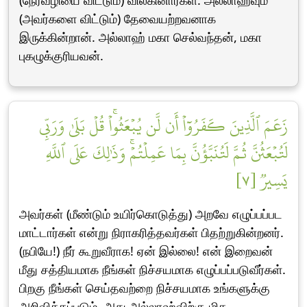
(நேர்வழியை விட்டும்) விலகினார்கள். அல்லாஹ்வும்
(அவர்களை விட்டும்) தேவையற்றவனாக
இருக்கின்றான். அல்லாஹ் மகா செல்வந்தன், மகா
புகழுக்குரியவன்.
زَعَمَ ٱلَّذِينَ كَفَرُوٓاْ أَن لَّن يُبۡعَثُواْۚ قُلۡ بَلَىٰ وَرَبِّي
لَتُبۡعَثُنَّ ثُمَّ لَتُنَبَّؤُنَّ بِمَا عَمِلۡتُمۡۚ وَذَٰلِكَ عَلَى ٱللَّهِ
يَسِيرٞ [٧]
அவர்கள் (மீண்டும் உயிர்கொடுத்து) அறவே எழுப்பப்பட
மாட்டார்கள் என்று நிராகரித்தவர்கள் பிதற்றுகின்றனர்.
(நபியே!) நீர் கூறுவீராக! ஏன் இல்லை! என் இறைவன்
மீது சத்தியமாக நீங்கள் நிச்சயமாக எழுப்பப்படுவீர்கள்.
பிறகு நீங்கள் செய்தவற்றை நிச்சயமாக உங்களுக்கு
அறிவிக்கப்படும். அது அல்லாஹ்விற்கு மிக