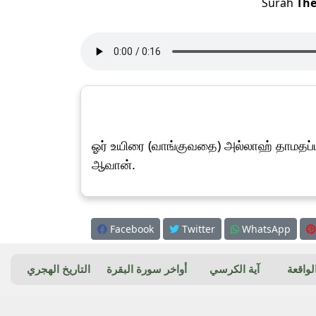
Surah
The
ஓர் உயிரை (வாங்குவதை) அல்லாஹ் தாமதப்ப
ஆவான்.
Facebook
Twitter
WhatsApp
واقعة
آية الكرسي
أواخر سورة البقرة
التاريخ الهجري