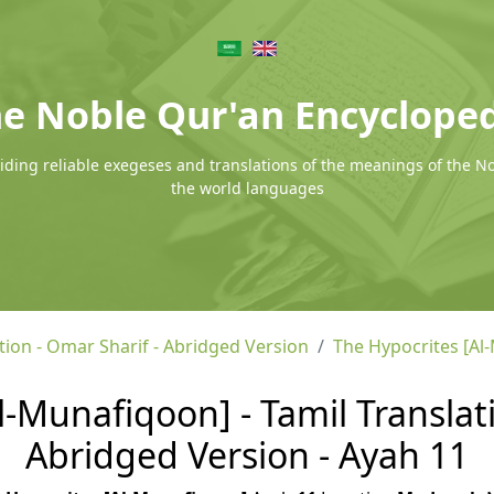
e Noble Qur'an Encyclope
ding reliable exegeses and translations of the meanings of the N
the world languages
tion - Omar Sharif - Abridged Version
The Hypocrites [Al
l-Munafiqoon] - Tamil Translati
Abridged Version - Ayah 11