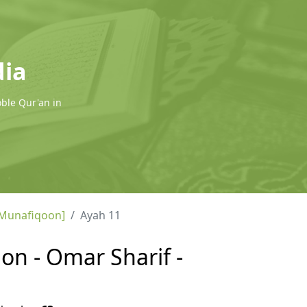
dia
oble Qur'an in
-Munafiqoon]
Ayah 11
on - Omar Sharif -