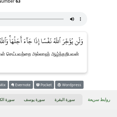
Number
63
وَلَن يُؤَخِّرَ ٱللَّهُ نَفۡسًا إِذَا جَآءَ أَجَلُهَاۚ وَٱللَّ]
்கள் செய்பவற்றை அல்லாஹ் ஆழ்ந்தறிபவன்
Mix
Evernote
Pocket
Wordpress
روابط سريعة
سورة البقرة
سورة يوسف
سورة ال