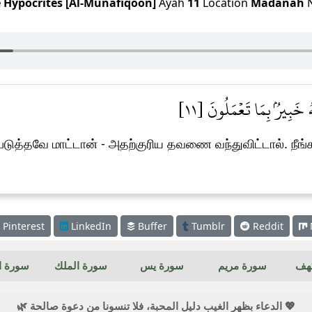
 Hypocrites [Al-Munafiqoon]
Ayah
11
Location
Madanah
هُ خَبِيرُۢ بِمَا تَعۡمَلُونَ [١١
டுத்தவே மாட்டான் - அதற்குரிய தவணை வந்துவிட்டால். நீங
Pinterest
LinkedIn
Buffer
Tumblr
Reddit
كهف
سورة مريم
سورة يس
سورة الملك
سورة ال
💖 الدعاء بظهر الغيب دليل المحبة، فلا تنسونا من دعوة صالحة 🌿