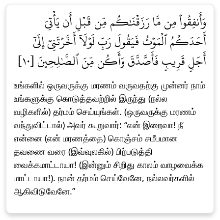
وَأَنفِقُواْ مِن مَّا رَزَقۡنَٰكُم مِّن قَبۡلِ أَن يَأۡتِيَ
أَحَدَكُمُ ٱلۡمَوۡتُ فَيَقُولَ رَبِّ لَوۡلَآ أَخَّرۡتَنِيٓ إِلَىٰٓ
أَجَلٖ قَرِيبٖ فَأَصَّدَّقَ وَأَكُن مِّنَ ٱلصَّٰلِحِينَ [١٠]
உங்களில் ஒருவருக்கு மரணம் வருவதற்கு முன்னர் நாம்
உங்களுக்கு கொடுத்தவற்றில் இருந்து (நல்ல
வழிகளில்) தர்மம் செய்யுங்கள். (ஒருவருக்கு மரணம்
வந்துவிட்டால்) அவர் கூறுவார்: “என் இறைவா! நீ
என்னை (என் மரணத்தை) கொஞ்சம் சமீபமான
தவணை வரை (இவ்வுலகில்) பிற்படுத்தி
வைக்கமாட்டாயா! (இன்னும் சிறிது காலம் வாழவைக்க
மாட்டாயா!). நான் தர்மம் செய்வேனே, நல்லவர்களில்
ஆகிவிடுவேனே.”