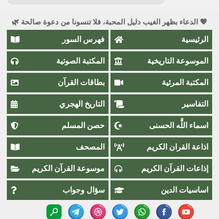
💖 الدعاء بظهر الغيب دليل المحبة، فلا تنسونا من دعوة صالحة 🌿
الرئيسية
فهرس السور
الموسوعة التاريخية
المكتبة الصوتية
المكتبة المرئية
بطاقات القرآن
التفاسير
التاريخ الهجري
اسماء اللَّٰه الحسنى
حصن المسلم
اذاعة القران الكريم
المصحف
إذاعات القرآن الكريم
موسوعة القرآن الكريم
اساسيات الدين
سؤال وجواب