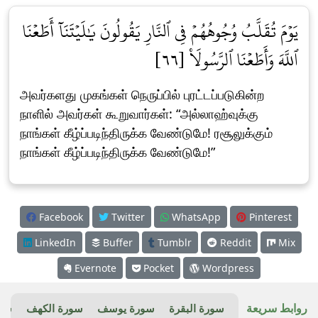
يَوۡمَ تُقَلَّبُ وُجُوهُهُمۡ فِي ٱلنَّارِ يَقُولُونَ يَٰلَيۡتَنَآ أَطَعۡنَا
ٱللَّهَ وَأَطَعۡنَا ٱلرَّسُولَا۠ [٦٦]
அவர்களது முகங்கள் நெருப்பில் புரட்டப்படுகின்ற
நாளில் அவர்கள் கூறுவார்கள்: “அல்லாஹ்வுக்கு
நாங்கள் கீழ்ப்படிந்திருக்க வேண்டுமே! ரசூலுக்கும்
நாங்கள் கீழ்ப்படிந்திருக்க வேண்டுமே!”
Facebook
Twitter
WhatsApp
Pinterest
LinkedIn
Buffer
Tumblr
Reddit
Mix
Evernote
Pocket
Wordpress
روابط سريعة
سورة البقرة
سورة يوسف
سورة الكهف
سور