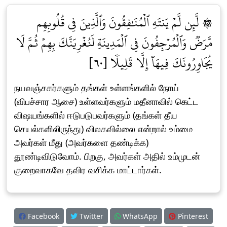
۞ لَّئِن لَّمۡ يَنتَهِ ٱلۡمُنَٰفِقُونَ وَٱلَّذِينَ فِي قُلُوبِهِم
مَّرَضٞ وَٱلۡمُرۡجِفُونَ فِي ٱلۡمَدِينَةِ لَنُغۡرِيَنَّكَ بِهِمۡ ثُمَّ لَا
يُجَاوِرُونَكَ فِيهَآ إِلَّا قَلِيلٗا [٦٠]
நயவஞ்சகர்களும் தங்கள் உள்ளங்களில் நோய்
(விபச்சார ஆசை) உள்ளவர்களும் மதீனாவில் கெட்ட
விஷயங்களில் ஈடுபடுபவர்களும் (தங்கள் தீய
செயல்களிலிருந்து) விலகவில்லை என்றால் உம்மை
அவர்கள் மீது (அவர்களை தண்டிக்க)
தூண்டிவிடுவோம். பிறகு, அவர்கள் அதில் உம்முடன்
குறைவாகவே தவிர வசிக்க மாட்டார்கள்.
Facebook
Twitter
WhatsApp
Pinterest