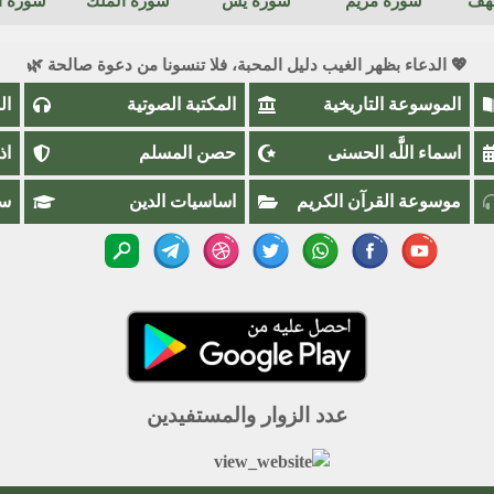
كهف
سورة مريم
سورة يس
سورة الملك
سورة ال
💖 الدعاء بظهر الغيب دليل المحبة، فلا تنسونا من دعوة صالحة 🌿
الموسوعة التاريخية
المكتبة الصوتية
ال
اسماء اللَّٰه الحسنى
حصن المسلم
اذ
موسوعة القرآن الكريم
اساسيات الدين
سؤ
عدد الزوار والمستفيدين