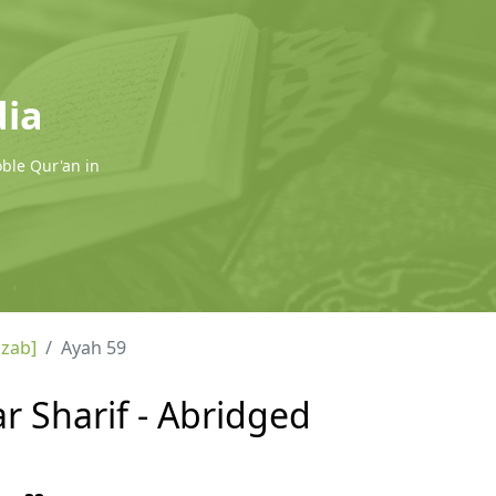
dia
oble Qur'an in
hzab]
Ayah 59
ar Sharif - Abridged