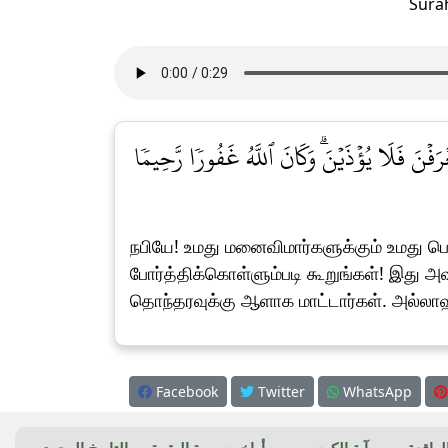
Sura
ۡرَفۡنَ فَلَا يُؤۡذَيۡنَۗ وَكَانَ ٱللَّهُ غَفُورٗا رَّحِيمٗا
நபியே! உமது மனைவிமார்களுக்கும் உமது பெ
போர்த்திக்கொள்ளும்படி கூறுங்கள்! இது 
தொந்தரவுக்கு ஆளாக மாட்டார்கள். அல்ல
Facebook
Twitter
WhatsApp