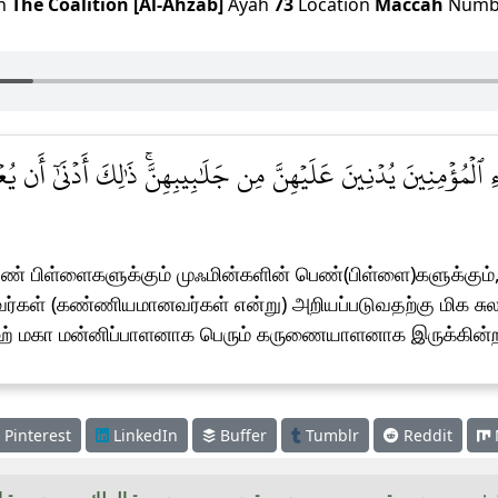
h
The Coalition [Al-Ahzab]
Ayah
73
Location
Maccah
Numb
ٓءِ ٱلۡمُؤۡمِنِينَ يُدۡنِينَ عَلَيۡهِنَّ مِن جَلَٰبِيبِهِنَّۚ ذَٰلِكَ أَدۡنَىٰٓ أَن يُع
ண் பிள்ளைகளுக்கும் முஃமின்களின் பெண்(பிள்ளை)களுக்கும்,
அவர்கள் (கண்ணியமானவர்கள் என்று) அறியப்படுவதற்கு மிக 
ாஹ் மகா மன்னிப்பாளனாக பெரும் கருணையாளனாக இருக்கின்ற
Pinterest
LinkedIn
Buffer
Tumblr
Reddit