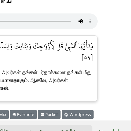
er
33
يَٰٓأَيُّهَا ٱلنَّبِيُّ قُل لِّأَزۡوَٰجِكَ وَبَنَاتِكَ وَنِسَا
[٥٩]
 அவர்கள் தங்கள் பர்தாக்களை தங்கள் மீது
சுலபமானதாகும். ஆகவே, அவர்கள்
ான்.
Mix
Evernote
Pocket
Wordpress