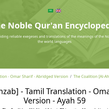
e Noble Qur'an Encyclope
ding reliable exegeses and translations of the meanings of the N
the world languages
tion - Omar Sharif - Abridged Version
The Coalition [Al-A
hzab] - Tamil Translation - Om
Version - Ayah 59