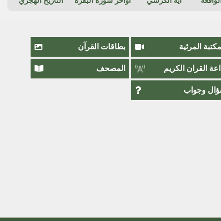
واقعة
آية الكرسي
أواخر سورة البقرة
التاريخ الهجري
مكتبة المرئية
بطاقات القرآن
اعة القران الكريم
المصحف
ال وجواب