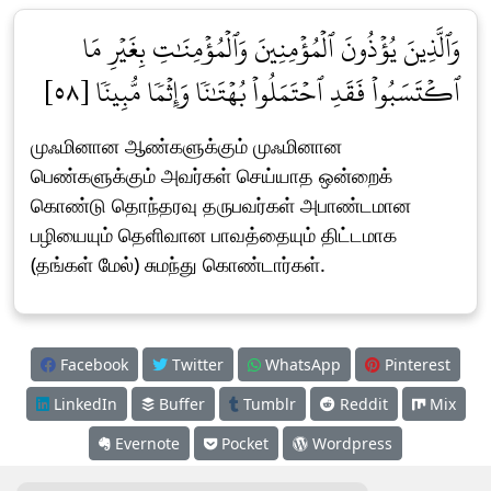
وَٱلَّذِينَ يُؤۡذُونَ ٱلۡمُؤۡمِنِينَ وَٱلۡمُؤۡمِنَٰتِ بِغَيۡرِ مَا
ٱكۡتَسَبُواْ فَقَدِ ٱحۡتَمَلُواْ بُهۡتَٰنٗا وَإِثۡمٗا مُّبِينٗا [٥٨]
முஃமினான ஆண்களுக்கும் முஃமினான
பெண்களுக்கும் அவர்கள் செய்யாத ஒன்றைக்
கொண்டு தொந்தரவு தருபவர்கள் அபாண்டமான
பழியையும் தெளிவான பாவத்தையும் திட்டமாக
(தங்கள் மேல்) சுமந்து கொண்டார்கள்.
Facebook
Twitter
WhatsApp
Pinterest
LinkedIn
Buffer
Tumblr
Reddit
Mix
Evernote
Pocket
Wordpress