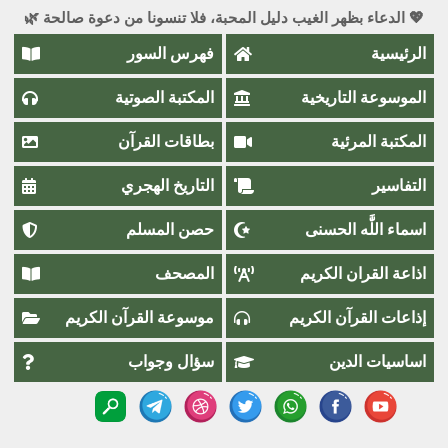
💖 الدعاء بظهر الغيب دليل المحبة، فلا تنسونا من دعوة صالحة 🌿
الرئيسية
فهرس السور
الموسوعة التاريخية
المكتبة الصوتية
المكتبة المرئية
بطاقات القرآن
التفاسير
التاريخ الهجري
اسماء اللَّٰه الحسنى
حصن المسلم
اذاعة القران الكريم
المصحف
إذاعات القرآن الكريم
موسوعة القرآن الكريم
اساسيات الدين
سؤال وجواب