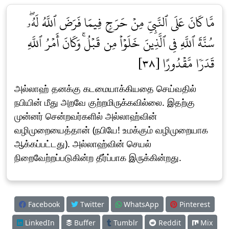
مَّا كَانَ عَلَى ٱلنَّبِيِّ مِنۡ حَرَجٖ فِيمَا فَرَضَ ٱللَّهُ لَهُۥۖ
سُنَّةَ ٱللَّهِ فِي ٱلَّذِينَ خَلَوۡاْ مِن قَبۡلُۚ وَكَانَ أَمۡرُ ٱللَّهِ
قَدَرٗا مَّقۡدُورًا [٣٨]
அல்லாஹ் தனக்கு கடமையாக்கியதை செய்வதில்
நபியின் மீது அறவே குற்றமிருக்கவில்லை. இதற்கு
முன்னர் சென்றவர்களில் அல்லாஹ்வின்
வழிமுறையைத்தான் (நபியே! உமக்கும் வழிமுறையாக
ஆக்கப்பட்டது). அல்லாஹ்வின் செயல்
நிறைவேற்றப்படுகின்ற தீர்ப்பாக இருக்கின்றது.
Facebook
Twitter
WhatsApp
Pinterest
LinkedIn
Buffer
Tumblr
Reddit
Mix