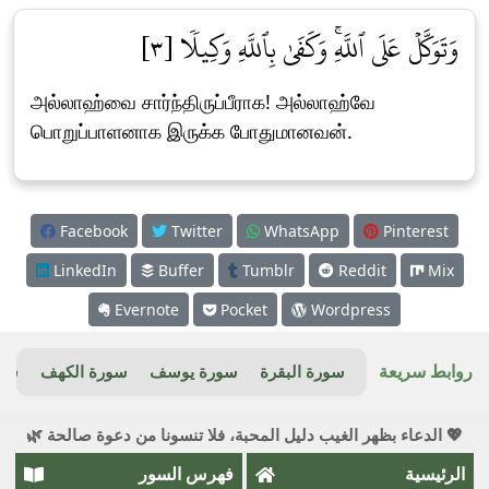
وَتَوَكَّلۡ عَلَى ٱللَّهِۚ وَكَفَىٰ بِٱللَّهِ وَكِيلٗا [٣]
அல்லாஹ்வை சார்ந்திருப்பீராக! அல்லாஹ்வே
பொறுப்பாளனாக இருக்க போதுமானவன்.
Facebook
Twitter
WhatsApp
Pinterest
LinkedIn
Buffer
Tumblr
Reddit
Mix
Evernote
Pocket
Wordpress
روابط سريعة
سورة البقرة
سورة يوسف
سورة الكهف
سور
💖 الدعاء بظهر الغيب دليل المحبة، فلا تنسونا من دعوة صالحة 🌿
الرئيسية
فهرس السور