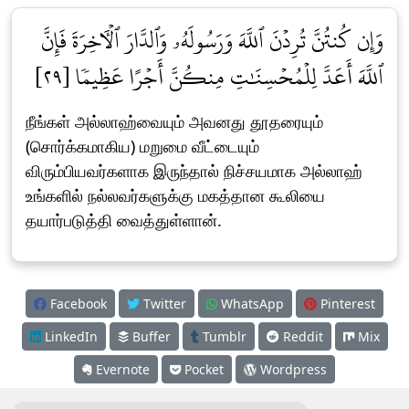
وَإِن كُنتُنَّ تُرِدۡنَ ٱللَّهَ وَرَسُولَهُۥ وَٱلدَّارَ ٱلۡأٓخِرَةَ فَإِنَّ
ٱللَّهَ أَعَدَّ لِلۡمُحۡسِنَٰتِ مِنكُنَّ أَجۡرًا عَظِيمٗا [٢٩]
நீங்கள் அல்லாஹ்வையும் அவனது தூதரையும்
(சொர்க்கமாகிய) மறுமை வீட்டையும்
விரும்பியவர்களாக இருந்தால் நிச்சயமாக அல்லாஹ்
உங்களில் நல்லவர்களுக்கு மகத்தான கூலியை
தயார்படுத்தி வைத்துள்ளான்.
Facebook
Twitter
WhatsApp
Pinterest
LinkedIn
Buffer
Tumblr
Reddit
Mix
Evernote
Pocket
Wordpress