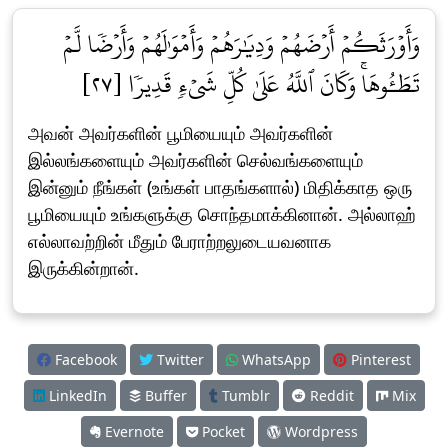
وَأَوۡرَثَكُمۡ أَرۡضَهُمۡ وَدِيَٰرَهُمۡ وَأَمۡوَٰلَهُمۡ وَأَرۡضٗا لَّمۡ
تَطَـُٔوهَاۚ وَكَانَ ٱللَّهُ عَلَىٰ كُلِّ شَيۡءٖ قَدِيرٗا [٢٧]
அவன் அவர்களின் பூமியையும் அவர்களின்
இல்லங்களையும் அவர்களின் செல்வங்களையும்
இன்னும் நீங்கள் (உங்கள் பாதங்களால்) மிதிக்காத ஒரு
பூமியையும் உங்களுக்கு சொந்தமாக்கினான். அல்லாஹ்
எல்லாவற்றின் மீதும் பேராற்றலுடையவனாக
இருக்கின்றான்.
Facebook
Twitter
WhatsApp
Pinterest
LinkedIn
Buffer
Tumblr
Reddit
Mix
Evernote
Pocket
Wordpress