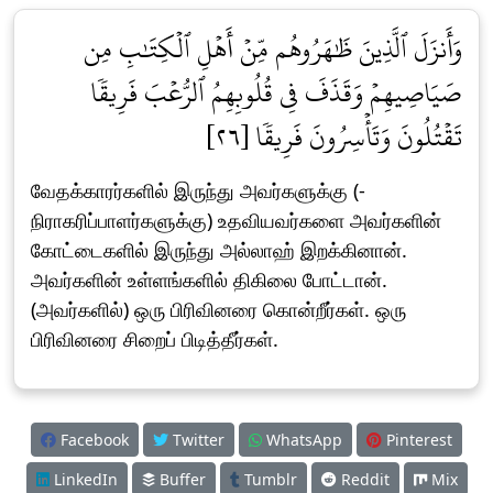
وَأَنزَلَ ٱلَّذِينَ ظَٰهَرُوهُم مِّنۡ أَهۡلِ ٱلۡكِتَٰبِ مِن
صَيَاصِيهِمۡ وَقَذَفَ فِي قُلُوبِهِمُ ٱلرُّعۡبَ فَرِيقٗا
تَقۡتُلُونَ وَتَأۡسِرُونَ فَرِيقٗا [٢٦]
வேதக்காரர்களில் இருந்து அவர்களுக்கு (-
நிராகரிப்பாளர்களுக்கு) உதவியவர்களை அவர்களின்
கோட்டைகளில் இருந்து அல்லாஹ் இறக்கினான்.
அவர்களின் உள்ளங்களில் திகிலை போட்டான்.
(அவர்களில்) ஒரு பிரிவினரை கொன்றீர்கள். ஒரு
பிரிவினரை சிறைப் பிடித்தீர்கள்.
Facebook
Twitter
WhatsApp
Pinterest
LinkedIn
Buffer
Tumblr
Reddit
Mix