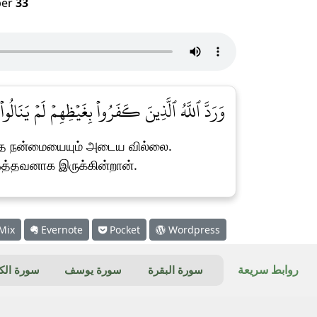
er
33
وَرَدَّ ٱللَّهُ ٱلَّذِينَ كَفَرُواْ بِغَيۡظِهِمۡ لَمۡ يَنَالُواْ]
எந்த நன்மையையும் அடைய வில்லை.
ைத்தவனாக இருக்கின்றான்.
Mix
Evernote
Pocket
Wordpress
روابط سريعة
سورة البقرة
سورة يوسف
سورة ال