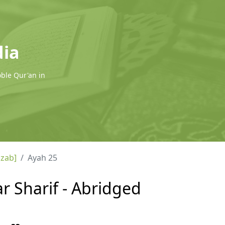
dia
oble Qur'an in
hzab]
Ayah 25
ar Sharif - Abridged