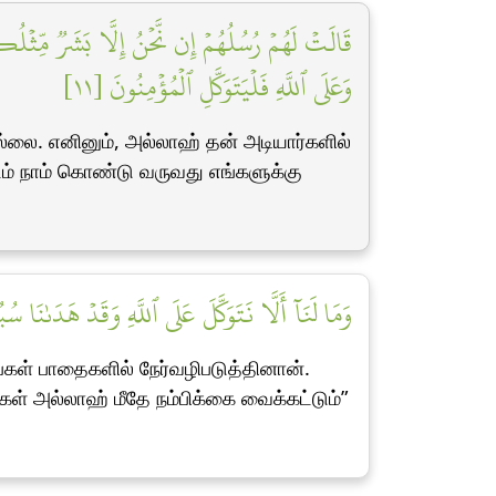
قَالَتۡ لَهُمۡ رُسُلُهُمۡ إِن نَّحۡنُ إِلَّا بَشَرٞ مِّثۡلُكُ
وَعَلَى ٱللَّهِ فَلۡيَتَوَكَّلِ ٱلۡمُؤۡمِنُونَ [١١]
்லை. எனினும், அல்லாஹ் தன் அடியார்களில்
ம் நாம் கொண்டு வருவது எங்களுக்கு
وَمَا لَنَآ أَلَّا نَتَوَكَّلَ عَلَى ٱللَّهِ وَقَدۡ هَدَىٰنَا سُبُل]
்கள் பாதைகளில் நேர்வழிபடுத்தினான்.
கள் அல்லாஹ் மீதே நம்பிக்கை வைக்கட்டும்”