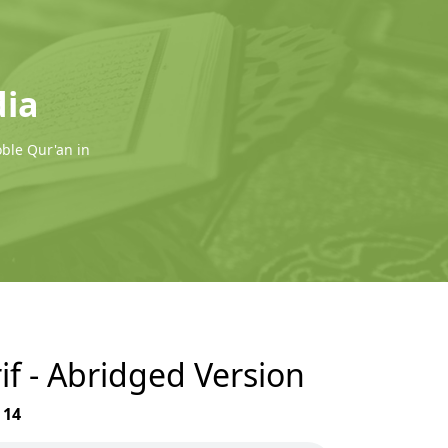
dia
oble Qur'an in
if - Abridged Version
r
14