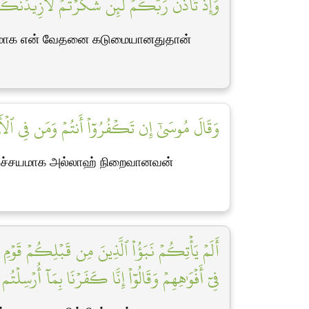
وَإِذۡ تَأَذَّنَ رَبُّكُمۡ لَئِن شَكَرۡتُمۡ لَأَزِيدَنَّك]
நிச்சயமாக என் வேதனை கடுமையானதுதான்
وَقَالَ مُوسَىٰٓ إِن تَكۡفُرُوٓاْ أَنتُمۡ وَمَن فِي ٱلۡأَرۡ]
,) நிச்சயமாக அல்லாஹ் நிறைவானவன்
أَلَمۡ يَأۡتِكُمۡ نَبَؤُاْ ٱلَّذِينَ مِن قَبۡلِكُمۡ قَوۡمِ نُو
فِيٓ أَفۡوَٰهِهِمۡ وَقَالُوٓاْ إِنَّا كَفَرۡنَا بِمَآ أُرۡسِلۡت]