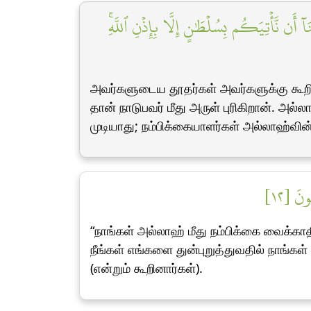
ٓ أَن نَّأۡتِيَكُم بِسُلۡطَٰنٍ إِلَّا بِإِذۡنِ ٱللَّهِۚ
அவர்களுடைய தூதர்கள் அவர்களுக்கு கூறின
தான் நாடுபவர் மீது அருள் புரிகிறான். 
முடியாது; நம்பிக்கையாளர்கள் அல்லாஹ்வின்
ُونَ [١٢
“நாங்கள் அல்லாஹ் மீது நம்பிக்கை வைக்கா
நீங்கள் எங்களை துன்புறுத்துவதில் நாங்கள
(என்றும் கூறினார்கள்).