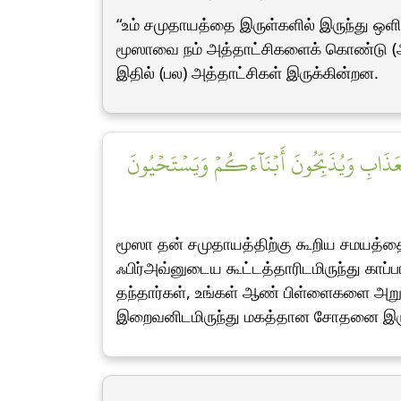
“உம் சமுதாயத்தை இருள்களில் இருந்து ஒள
மூஸாவை நம் அத்தாட்சிகளைக் கொண்டு (அவர
இதில் (பல) அத்தாட்சிகள் இருக்கின்றன.
عَذَابِ وَيُذَبِّحُونَ أَبۡنَآءَكُمۡ وَيَسۡتَحۡيُونَ
மூஸா தன் சமுதாயத்திற்கு கூறிய சமயத்தை
ஃபிர்அவ்னுடைய கூட்டத்தாரிடமிருந்து காப
தந்தார்கள், உங்கள் ஆண் பிள்ளைகளை அறுத
இறைவனிடமிருந்து மகத்தான சோதனை இரு