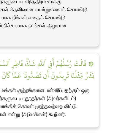
ர்களுடைய சரித்திரம் உமக்கு
ர்கள் தெளிவான சான்றுகளைக் கொண்டு
்சயமாக நீங்கள் எதைக் கொண்டு
ில் நிச்சயமாக நாங்கள் ஆழமான
قَالَتۡ رُسُلُهُمۡ أَفِي ٱللَّهِ شَكّٞ فَاطِرِ ٱلسَّمَٰوَٰت
بَشَرٞ مِّثۡلُنَا تُرِيدُونَ أَن تَصُدُّونَا عَمَّا كَانَ يَع]
ங்கள் குற்றங்களை மன்னிப்பதற்கும் ஒரு
வர்களுடைய தூதர்கள் (அவர்களிடம்)
ணங்கிக் கொண்டிருந்தவற்றை விட்டு
 என்று (அம்மக்கள்) கூறினர்.