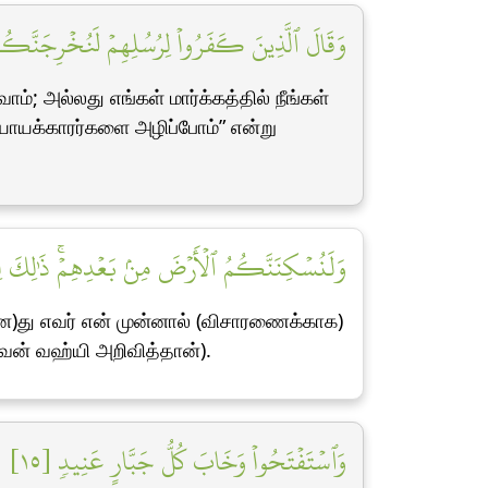
وَقَالَ ٱلَّذِينَ كَفَرُواْ لِرُسُلِهِمۡ لَنُخۡرِجَنَّكُم مِّ]
ம்; அல்லது எங்கள் மார்க்கத்தில் நீங்கள்
யாயக்காரர்களை அழிப்போம்” என்று
وَلَنُسۡكِنَنَّكُمُ ٱلۡأَرۡضَ مِنۢ بَعۡدِهِمۡۚ ذَٰلِك]
ான)து எவர் என் முன்னால் (விசாரணைக்காக)
வன் வஹ்யி அறிவித்தான்).
وَٱسۡتَفۡتَحُواْ وَخَابَ كُلُّ جَبَّارٍ عَنِيدٖ [١٥]