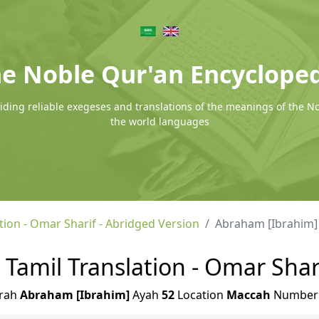
e Noble Qur'an Encyclope
ding reliable exegeses and translations of the meanings of the N
the world languages
tion - Omar Sharif - Abridged Version
Abraham [Ibrahim]
Tamil Translation - Omar Shar
rah
Abraham [Ibrahim]
Ayah
52
Location
Maccah
Numbe