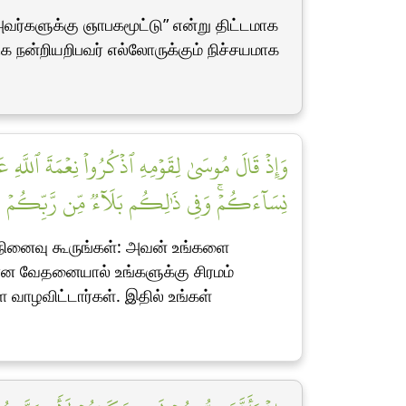
ர்களுக்கு ஞாபகமூட்டு” என்று திட்டமாக
 நன்றியறிபவர் எல்லோருக்கும் நிச்சயமாக
وَإِذۡ قَالَ مُوسَىٰ لِقَوۡمِهِ ٱذۡكُرُواْ نِعۡمَةَ ٱللّ
نِسَآءَكُمۡۚ وَفِي ذَٰلِكُم بَلَآءٞ مِّن رَّبِّكُمۡ ]
 நினைவு கூருங்கள்: அவன் உங்களை
னமான வேதனையால் உங்களுக்கு சிரமம்
வாழவிட்டார்கள். இதில் உங்கள்