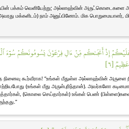
ியின் பக்கம் வெளியேற்று; அல்லாஹ்வின் அருட்கொடைகளை அவ
து மக்களிடம்) நாம் அனுப்பினோம். மிக பொறுமையாளர், மிக
َهِ عَلَيۡكُمۡ إِذۡ أَنجَىٰكُم مِّنۡ ءَالِ فِرۡعَوۡنَ يَسُومُونَكُمۡ سُوٓءَ ٱلۡ
عَظِيمٞ [٦
 நினைவு கூர்வீராக! “உங்கள் மீதுள்ள அல்லாஹ்வின் அருளை
்பாற்றியபோது (உங்கள் மீது அருள்புரிந்தான்). அவர்களோ கடி
்தார்கள், (கொலை செய்தார்கள்) உங்கள் பெண் (பிள்ளை)களை 
ந்தது.”