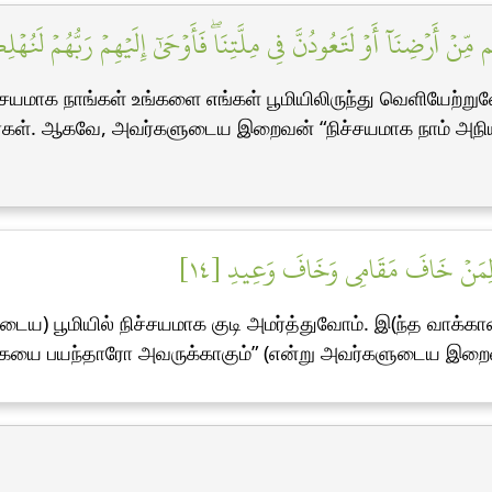
نۡ أَرۡضِنَآ أَوۡ لَتَعُودُنَّ فِي مِلَّتِنَاۖ فَأَوۡحَىٰٓ إِلَيۡهِمۡ رَبُّهُمۡ لَنُهۡ
்சயமாக நாங்கள் உங்களை எங்கள் பூமியிலிருந்து வெளியேற்றுவோ
ினார்கள். ஆகவே, அவர்களுடைய இறைவன் “நிச்சயமாக நாம் அநி
َ لِمَنۡ خَافَ مَقَامِي وَخَافَ وَعِيدِ [١٤
டைய) பூமியில் நிச்சயமாக குடி அமர்த்துவோம். இ(ந்த வாக்க
்கையை பயந்தாரோ அவருக்காகும்” (என்று அவர்களுடைய இறை