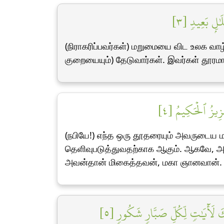
ٰلِۭ بَعِيدٖ [٣
(நிராகரிப்பவர்கள்) மறுமையை விட உலக வா
குறையையும்) தேடுவார்கள். இவர்கள் தூரமா
عَزِيزُ ٱلۡحَكِيمُ [٤
(நபியே!) எந்த ஒரு தூதரையும் அவருடைய 
தெளிவுபடுத்துவதற்காக ஆகும். ஆகவே, அல்
அவன்தான் மிகைத்தவன், மகா ஞானவான்.
ٰلِكَ لَأٓيَٰتٖ لِّكُلِّ صَبَّارٖ شَكُورٖ [٥