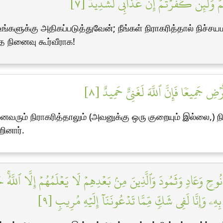
ُمۡۖ وَلَئِن كَفَرۡتُمۡ إِنَّ عَذَابِي لَشَدِيدٞ [٧
 உங்களுக்கு அதிகப்படுத்துவேன்; நீங்கள் நிராகரித்தால் 
 நினைவு கூர்வீராக!
ضِ جَمِيعٗا فَإِنَّ ٱللَّهَ لَغَنِيٌّ حَمِيدٌ [٨
அனைவரும் நிராகரித்தாலும் (அவனுக்கு ஒரு குறையும் இல்லை
ினார்.
حٖ وَعَادٖ وَثَمُودَ وَٱلَّذِينَ مِنۢ بَعۡدِهِمۡ لَا يَعۡلَمُهُمۡ إِلَّا ٱللَّهُۚ جَآء
ُم بِهِۦ وَإِنَّا لَفِي شَكّٖ مِّمَّا تَدۡعُونَنَآ إِلَيۡهِ مُرِيبٖ [٩