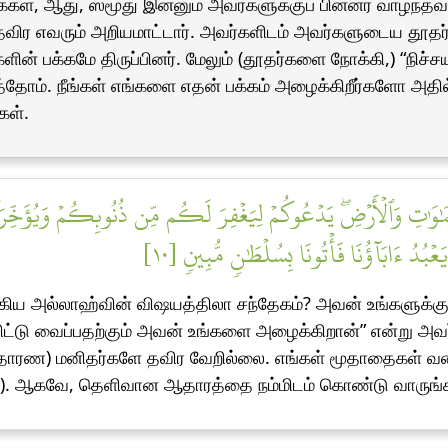
்கள், ஆது, ஸமூது இன்னும் அவர்களுக்குப் பின்னர் வாழ்ந்தவ
ிர எவரும் அறியமாட்டார். அவர்களிடம் அவர்களுடைய தூத
ின் பக்கமே திருப்பினர். மேலும் (தூதர்களை நோக்கி,) “நிச
ித்தோம். நீங்கள் எங்களை எதன் பக்கம் அழைக்கிறீர்களோ அத
கள்.
ِ وَٱلۡأَرۡضِۖ يَدۡعُوكُمۡ لِيَغۡفِرَ لَكُم مِّن ذُنُوبِكُمۡ وَيُؤَخِّرَكُمۡ إِلَى
ۡبُدُ ءَابَآؤُنَا فَأۡتُونَا بِسُلۡطَٰنٖ مُّبِينٖ [١٠
கிய அல்லாஹ்வின் விஷயத்திலா சந்தேகம்? அவன் உங்களுக்கு உ
விட்டு வைப்பதற்கும் அவன் உங்களை அழைக்கிறான்” என்று அ
(சாதாரண) மனிதர்களே தவிர வேறில்லை. எங்கள் மூதாதைகள் வ
்(?). ஆகவே, தெளிவான ஆதாரத்தை நம்மிடம் கொண்டு வாருங்கள்