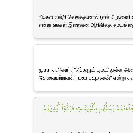
நீங்கள் நன்றி செலுத்தினால் (என் அருளை)
என்று உங்கள் இறைவன் அறிவித்த சமயத்தை
மூஸா கூறினார்: “நீங்களும் பூமியிலுள்ள 
(தேவையற்றவன்), மகா புகழாளன்” என்று கூற
َتۡهُمۡ رُسُلُهُم بِٱلۡبَيِّنَٰتِ فَرَدُّوٓاْ أَيۡدِيَهُمۡ