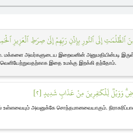
نَ ٱلظُّلُمَٰتِ إِلَى ٱلنُّورِ بِإِذۡنِ رَبِّهِمۡ إِلَىٰ صِرَٰطِ ٱلۡعَزِيزِ ٱلۡحَمِ
ேதம். மக்களை அவர்களுடைய இறைவனின் அனுமதியின்படி இருள்க
் வெளியேற்றுவதற்காக இதை உமக்கு இறக்கி தந்தோம்.
أَرۡضِۗ وَوَيۡلٞ لِّلۡكَٰفِرِينَ مِنۡ عَذَابٖ شَدِيدٍ [٢
ில் உள்ளவையும் அவனுக்கே சொந்தமானவையாகும். நிராகரிப்