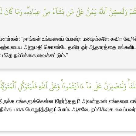
مۡ وَلَٰكِنَّ ٱللَّهَ يَمُنُّ عَلَىٰ مَن يَشَآءُ مِنۡ عِبَادِهِۦۖ وَمَا كَانَ لَنَا
ார்கள்: “நாங்கள் உங்களைப் போன்ற மனிதர்களே தவிர வேறில
அல்லாஹ்வுடைய அனுமதி கொண்டே தவிர ஓர் ஆதாரத்தை உங்களிட
 மீதே நம்பிக்கை வைக்கட்டும்.”
َنَاۚ وَلَنَصۡبِرَنَّ عَلَىٰ مَآ ءَاذَيۡتُمُونَاۚ وَعَلَى ٱللَّهِ فَلۡيَتَوَكَّلِ ٱلۡمُتَوَكِّل
திருக்க எங்களுக்கென்ன (நேர்ந்தது)? அவன்தான் எங்களை எங
் நிச்சயமாக பொறு(த்திரு)ப்போம். ஆகவே, நம்பிக்கை வைப்பவர்