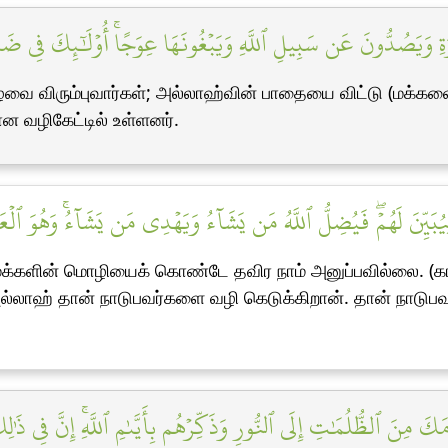
خِرَةِ وَيَصُدُّونَ عَن سَبِيلِ ٱللَّهِ وَيَبۡغُونَهَا عِوَجًاۚ أُوْلَٰٓئِكَ فِي ضَلَ
ழ்வை விரும்புவார்கள்; அல்லாஹ்வின் பாதையை விட்டு (மக்கள
ன வழிகேட்டில் உள்ளனர்.
ِيُبَيِّنَ لَهُمۡۖ فَيُضِلُّ ٱللَّهُ مَن يَشَآءُ وَيَهۡدِي مَن يَشَآءُۚ وَهُوَ ٱلۡ
மக்களின் மொழியைக் கொண்டே தவிர நாம் அனுப்பவில்லை. (கா
லாஹ் தான் நாடுபவர்களை வழி கெடுக்கிறான். தான் நாடுபவர
وۡمَكَ مِنَ ٱلظُّلُمَٰتِ إِلَى ٱلنُّورِ وَذَكِّرۡهُم بِأَيَّىٰمِ ٱللَّهِۚ إِنَّ فِي ذَ