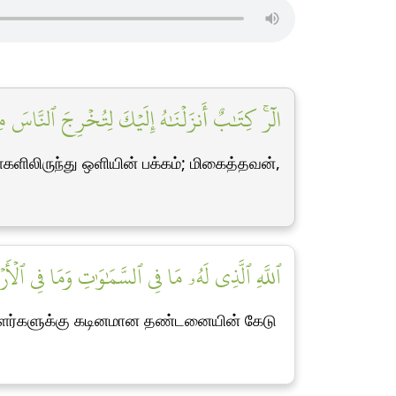
الٓرۚ كِتَٰبٌ أَنزَلۡنَٰهُ إِلَيۡكَ لِتُخۡرِجَ ٱلنَّاسَ مِ]
ளிலிருந்து ஒளியின் பக்கம்; மிகைத்தவன்,
ٱللَّهِ ٱلَّذِي لَهُۥ مَا فِي ٱلسَّمَٰوَٰتِ وَمَا فِي ٱلۡ]
பாளர்களுக்கு கடினமான தண்டனையின் கேடு