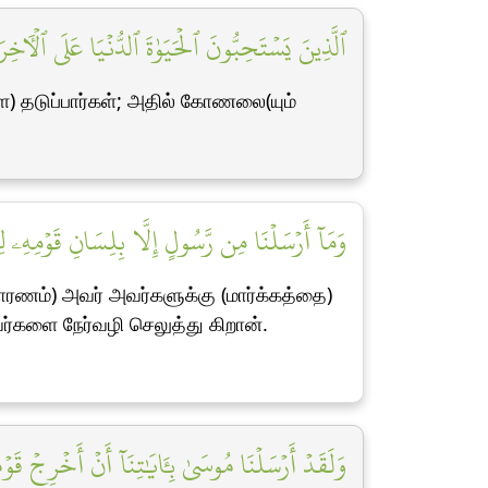
ٱلَّذِينَ يَسۡتَحِبُّونَ ٱلۡحَيَوٰةَ ٱلدُّنۡيَا عَلَى ٱلۡأٓ]
ை) தடுப்பார்கள்; அதில் கோணலை(யும்
وَمَآ أَرۡسَلۡنَا مِن رَّسُولٍ إِلَّا بِلِسَانِ قَوۡمِهِۦ ل]
ரணம்) அவர் அவர்களுக்கு (மார்க்கத்தை)
்களை நேர்வழி செலுத்து கிறான்.
وَلَقَدۡ أَرۡسَلۡنَا مُوسَىٰ بِـَٔايَٰتِنَآ أَنۡ أَخۡرِجۡ قَ]