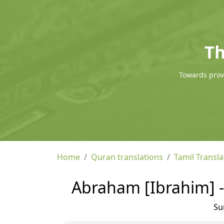
Th
Towards provi
Home
Quran translations
Tamil Transla
Abraham [Ibrahim] - 
Su