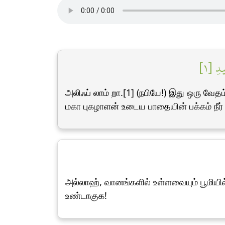
يدِ [١
அலிஃப் லாம் றா.[1] (நபியே!) இது ஒரு வ
மகா புகழாளன் உடைய பாதையின் பக்கம் நீர
அல்லாஹ், வானங்களில் உள்ளவையும் பூமிய
உண்டாகுக!