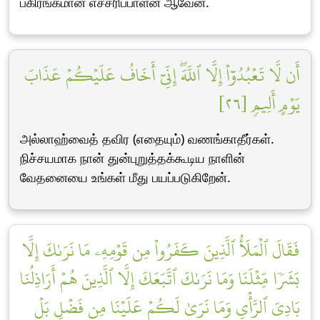
பகிரங்கமான எச்சரிப்பாளன் ஆவேன்.
أَن لَّا تَعۡبُدُوٓاْ إِلَّا ٱللَّهَۖ إِنِّيٓ أَخَافُ عَلَيۡكُمۡ عَذَابَ
يَوۡمٍ أَلِيمٖ [٢٦]
அல்லாஹ்வைத் தவிர (எதையும்) வணங்காதீர்கள்.
நிச்சயமாக நான் துன்புறுத்தக்கூடிய நாளின்
வேதனையை உங்கள் மீது பயப்படுகிறேன்.
فَقَالَ ٱلۡمَلَأُ ٱلَّذِينَ كَفَرُواْ مِن قَوۡمِهِۦ مَا نَرَىٰكَ إِلَّا
بَشَرٗا مِّثۡلَنَا وَمَا نَرَىٰكَ ٱتَّبَعَكَ إِلَّا ٱلَّذِينَ هُمۡ أَرَاذِلُنَا
بَادِيَ ٱلرَّأۡيِ وَمَا نَرَىٰ لَكُمۡ عَلَيۡنَا مِن فَضۡلِۭ بَلۡ