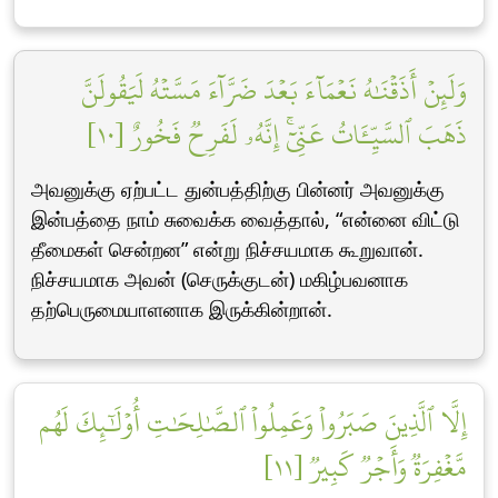
وَلَئِنۡ أَذَقۡنَٰهُ نَعۡمَآءَ بَعۡدَ ضَرَّآءَ مَسَّتۡهُ لَيَقُولَنَّ
ذَهَبَ ٱلسَّيِّـَٔاتُ عَنِّيٓۚ إِنَّهُۥ لَفَرِحٞ فَخُورٌ [١٠]
அவனுக்கு ஏற்பட்ட துன்பத்திற்கு பின்னர் அவனுக்கு
இன்பத்தை நாம் சுவைக்க வைத்தால், “என்னை விட்டு
தீமைகள் சென்றன” என்று நிச்சயமாக கூறுவான்.
நிச்சயமாக அவன் (செருக்குடன்) மகிழ்பவனாக
தற்பெருமையாளனாக இருக்கின்றான்.
إِلَّا ٱلَّذِينَ صَبَرُواْ وَعَمِلُواْ ٱلصَّٰلِحَٰتِ أُوْلَٰٓئِكَ لَهُم
مَّغۡفِرَةٞ وَأَجۡرٞ كَبِيرٞ [١١]