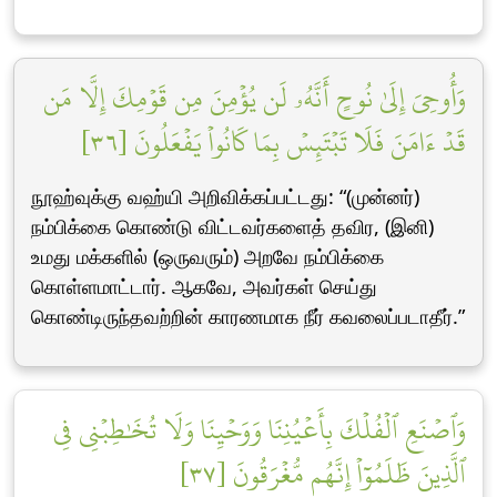
وَأُوحِيَ إِلَىٰ نُوحٍ أَنَّهُۥ لَن يُؤۡمِنَ مِن قَوۡمِكَ إِلَّا مَن
قَدۡ ءَامَنَ فَلَا تَبۡتَئِسۡ بِمَا كَانُواْ يَفۡعَلُونَ [٣٦]
நூஹ்வுக்கு வஹ்யி அறிவிக்கப்பட்டது: “(முன்னர்)
நம்பிக்கை கொண்டு விட்டவர்களைத் தவிர, (இனி)
உமது மக்களில் (ஒருவரும்) அறவே நம்பிக்கை
கொள்ளமாட்டார். ஆகவே, அவர்கள் செய்து
கொண்டிருந்தவற்றின் காரணமாக நீர் கவலைப்படாதீர்.”
وَٱصۡنَعِ ٱلۡفُلۡكَ بِأَعۡيُنِنَا وَوَحۡيِنَا وَلَا تُخَٰطِبۡنِي فِي
ٱلَّذِينَ ظَلَمُوٓاْ إِنَّهُم مُّغۡرَقُونَ [٣٧]