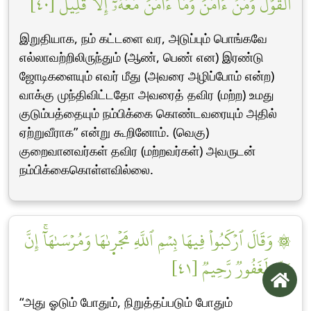
ٱلۡقَوۡلُ وَمَنۡ ءَامَنَۚ وَمَآ ءَامَنَ مَعَهُۥٓ إِلَّا قَلِيلٞ [٤٠]
இறுதியாக, நம் கட்டளை வர, அடுப்பும் பொங்கவே
எல்லாவற்றிலிருந்தும் (ஆண், பெண் என) இரண்டு
ஜோடிகளையும் எவர் மீது (அவரை அழிப்போம் என்ற)
வாக்கு முந்திவிட்டதோ அவரைத் தவிர (மற்ற) உமது
குடும்பத்தையும் நம்பிக்கை கொண்டவரையும் அதில்
ஏற்றுவீராக” என்று கூறினோம். (வெகு)
குறைவானவர்கள் தவிர (மற்றவர்கள்) அவருடன்
நம்பிக்கைகொள்ளவில்லை.
۞ وَقَالَ ٱرۡكَبُواْ فِيهَا بِسۡمِ ٱللَّهِ مَجۡر۪ىٰهَا وَمُرۡسَىٰهَآۚ إِنَّ
رَبِّي لَغَفُورٞ رَّحِيمٞ [٤١]
“அது ஓடும் போதும், நிறுத்தப்படும் போதும்