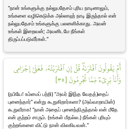
“நான் உங்களுக்கு நல்லுபதேசம் புரிய நாடினாலும்,
உங்களை வழிகெடுக்க அல்லாஹ் நாடி இருந்தால் என்
நல்லுபதேசம் உங்களுக்கு பலனளிக்காது. அவன்
உங்கள் இறைவன்; அவனிடமே நீங்கள்
திருப்பப்படுவீர்கள்.”
أَمۡ يَقُولُونَ ٱفۡتَرَىٰهُۖ قُلۡ إِنِ ٱفۡتَرَيۡتُهُۥ فَعَلَيَّ إِجۡرَامِي
وَأَنَا۠ بَرِيٓءٞ مِّمَّا تُجۡرِمُونَ [٣٥]
(நபியே! உம்மைப் பற்றி) “அவர் இ(ந்த வேதத்)தைப்
புனைந்தார்” என்று கூறுகிறார்களா? (அவ்வாறாயின்)
கூறுவீராக! “நான் அதைப் புனைந்திருந்தால் என் மீதே
என் குற்றம் சாரும். (உங்கள் மீதல்ல.) நீங்கள் புரியும்
குற்றங்களை விட்டு நான் விலகியவன்.”