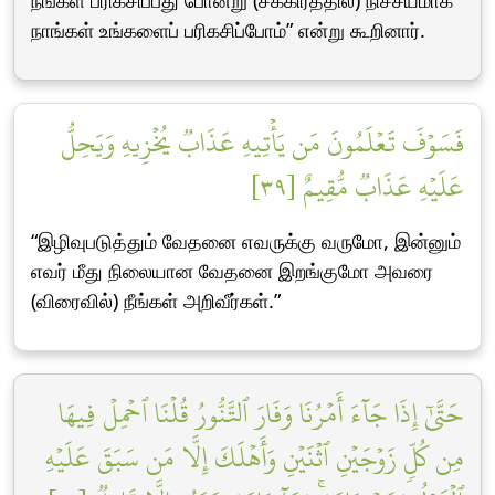
நீங்கள் பரிகசிப்பது போன்று (சீக்கிரத்தில்) நிச்சயமாக
நாங்கள் உங்களைப் பரிகசிப்போம்” என்று கூறினார்.
فَسَوۡفَ تَعۡلَمُونَ مَن يَأۡتِيهِ عَذَابٞ يُخۡزِيهِ وَيَحِلُّ
عَلَيۡهِ عَذَابٞ مُّقِيمٌ [٣٩]
“இழிவுபடுத்தும் வேதனை எவருக்கு வருமோ, இன்னும்
எவர் மீது நிலையான வேதனை இறங்குமோ அவரை
(விரைவில்) நீங்கள் அறிவீர்கள்.”
حَتَّىٰٓ إِذَا جَآءَ أَمۡرُنَا وَفَارَ ٱلتَّنُّورُ قُلۡنَا ٱحۡمِلۡ فِيهَا
مِن كُلّٖ زَوۡجَيۡنِ ٱثۡنَيۡنِ وَأَهۡلَكَ إِلَّا مَن سَبَقَ عَلَيۡهِ