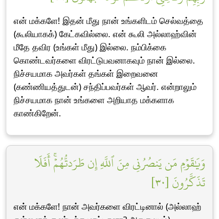
என் மக்களே! இதன் மீது நான் உங்களிடம் செல்வத்தை
(கூலியாகக்) கேட்கவில்லை. என் கூலி அல்லாஹ்வின்
மீதே தவிர (உங்கள் மீது) இல்லை. நம்பிக்கை
கொண்டவர்களை விரட்டுபவனாகவும் நான் இல்லை.
நிச்சயமாக அவர்கள் தங்கள் இறைவனை
(கண்ணியத்துடன்) சந்திப்பவர்கள் ஆவர். என்றாலும்
நிச்சயமாக நான் உங்களை அறியாத மக்களாக
காண்கிறேன்.
وَيَٰقَوۡمِ مَن يَنصُرُنِي مِنَ ٱللَّهِ إِن طَرَدتُّهُمۡۚ أَفَلَا
تَذَكَّرُونَ [٣٠]
என் மக்களே! நான் அவர்களை விரட்டினால் (அல்லாஹ்