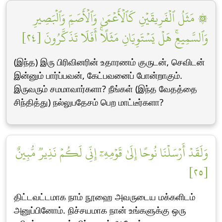
۞ مَثَلُ ٱلۡفَرِيقَيۡنِ كَٱلۡأَعۡمَىٰ وَٱلۡأَصَمِّ وَٱلۡبَصِيرِ
وَٱلسَّمِيعِۚ هَلۡ يَسۡتَوِيَانِ مَثَلًاۚ أَفَلَا تَذَكَّرُونَ [٢٤]
(இந்த) இரு பிரிவினரின் உதாரணம் குருடன், செவிடன்
இன்னும் பார்ப்பவன், கேட்பவனைப் போன்றாகும்.
இருவரும் சமமாவார்களா? நீங்கள் (இந்த வேதத்தை
சிந்தித்து) நல்லுபதேசம் பெற மாட்டீர்களா?
وَلَقَدۡ أَرۡسَلۡنَا نُوحًا إِلَىٰ قَوۡمِهِۦٓ إِنِّي لَكُمۡ نَذِيرٞ مُّبِينٌ
[٢٥]
திட்டவட்டமாக நாம் நூஹை அவருடைய மக்களிடம்
அனுப்பினோம். நிச்சயமாக நான் உங்களுக்கு ஒரு