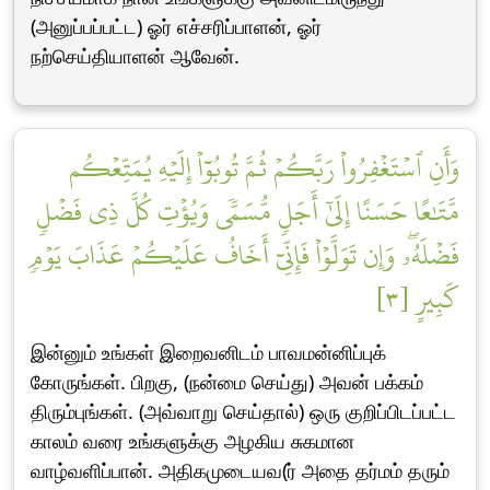
(அனுப்பப்பட்ட) ஓர் எச்சரிப்பாளன், ஓர்
நற்செய்தியாளன் ஆவேன்.
وَأَنِ ٱسۡتَغۡفِرُواْ رَبَّكُمۡ ثُمَّ تُوبُوٓاْ إِلَيۡهِ يُمَتِّعۡكُم
مَّتَٰعًا حَسَنًا إِلَىٰٓ أَجَلٖ مُّسَمّٗى وَيُؤۡتِ كُلَّ ذِي فَضۡلٖ
فَضۡلَهُۥۖ وَإِن تَوَلَّوۡاْ فَإِنِّيٓ أَخَافُ عَلَيۡكُمۡ عَذَابَ يَوۡمٖ
كَبِيرٍ [٣]
இன்னும் உங்கள் இறைவனிடம் பாவமன்னிப்புக்
கோருங்கள். பிறகு, (நன்மை செய்து) அவன் பக்கம்
திரும்புங்கள். (அவ்வாறு செய்தால்) ஒரு குறிப்பிடப்பட்ட
காலம் வரை உங்களுக்கு அழகிய சுகமான
வாழ்வளிப்பான். அதிகமுடையவ(ர் அதை தர்மம் தரும்