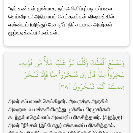
“நம் கண்கள் முன்பாக, நம் அறிவிப்புப்படி கப்பலை
செய்வீராக! அநியாயம் செய்தவர்கள் விஷயத்தில்
என்னிடம் (பரிந்து) பேசாதீர்! நிச்சயமாக அவர்கள்
மூழ்கடிக்கப்படுபவர்கள்.
وَيَصۡنَعُ ٱلۡفُلۡكَ وَكُلَّمَا مَرَّ عَلَيۡهِ مَلَأٞ مِّن قَوۡمِهِۦ
سَخِرُواْ مِنۡهُۚ قَالَ إِن تَسۡخَرُواْ مِنَّا فَإِنَّا نَسۡخَرُ
مِنكُمۡ كَمَا تَسۡخَرُونَ [٣٨]
அவர் கப்பலைச் செய்கிறார். அவருக்கு அருகில்
அவருடைய மக்களிலிருந்து முக்கிய பிரமுகர்கள்
கடந்தபோதெல்லாம் அவரைப் பரிகசித்தனர். (அதற்கு)
அவர் “நீங்கள் (இப்போது) எங்களைப் பரிகசித்தால்,