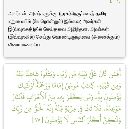
அவர்கள், அவர்களுக்கு (நரக)நெருப்பைத் தவிர
மறுமையில் (வேறொன்றும்) இல்லை; அவர்கள்
இ(வ்வுலகத்)தில் செய்தவை அழிந்தன. அவர்கள்
(இவ்வுலகில்) செய்து கொண்டிருந்தவை (அனைத்தும்)
வீணானவையே.
أَفَمَن كَانَ عَلَىٰ بَيِّنَةٖ مِّن رَّبِّهِۦ وَيَتۡلُوهُ شَاهِدٞ مِّنۡهُ
وَمِن قَبۡلِهِۦ كِتَٰبُ مُوسَىٰٓ إِمَامٗا وَرَحۡمَةًۚ أُوْلَٰٓئِكَ
يُؤۡمِنُونَ بِهِۦۚ وَمَن يَكۡفُرۡ بِهِۦ مِنَ ٱلۡأَحۡزَابِ فَٱلنَّارُ
مَوۡعِدُهُۥۚ فَلَا تَكُ فِي مِرۡيَةٖ مِّنۡهُۚ إِنَّهُ ٱلۡحَقُّ مِن رَّبِّكَ
وَلَٰكِنَّ أَكۡثَرَ ٱلنَّاسِ لَا يُؤۡمِنُونَ [١٧]