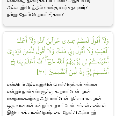
என்னைத் தண்டிக்க மாட்டானா? அதுசமயம்)
அல்லாஹ்விடத்தில் எனக்கு யார் உதவுவார்?
நல்லுபதேசம் பெறமாட்டீர்களா?
وَلَآ أَقُولُ لَكُمۡ عِندِي خَزَآئِنُ ٱللَّهِ وَلَآ أَعۡلَمُ
ٱلۡغَيۡبَ وَلَآ أَقُولُ إِنِّي مَلَكٞ وَلَآ أَقُولُ لِلَّذِينَ تَزۡدَرِيٓ
أَعۡيُنُكُمۡ لَن يُؤۡتِيَهُمُ ٱللَّهُ خَيۡرًاۖ ٱللَّهُ أَعۡلَمُ بِمَا فِيٓ
أَنفُسِهِمۡ إِنِّيٓ إِذٗا لَّمِنَ ٱلظَّٰلِمِينَ [٣١]
என்னிடம் அல்லாஹ்வின் பொக்கிஷங்கள் உள்ளன
என்றும் நான் உங்களுக்கு கூறமாட்டேன். நான்
மறைவானவற்றை அறியமாட்டேன். நிச்சயமாக நான்
ஒரு வானவன் என்றும் கூறமாட்டேன். உங்கள் கண்கள்
இழிவாகக் காண்கிறவர்களை நோக்கி அல்லாஹ்