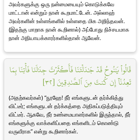
அவர்களுக்கு ஒரு நன்மையையும் கொடுக்கவே
மாட்டான் என்றும் நான் கூறமாட்டேன். அல்லாஹ்
அவர்களின் உள்ளங்களில் உள்ளதை மிக அறிந்தவன்.
(இதற்கு மாறாக நான் கூறினால்) அப்போது நிச்சயமாக
நான் அநியாயக்காரர்களில்தான் ஆவேன்.
قَالُواْ يَٰنُوحُ قَدۡ جَٰدَلۡتَنَا فَأَكۡثَرۡتَ جِدَٰلَنَا فَأۡتِنَا بِمَا
تَعِدُنَآ إِن كُنتَ مِنَ ٱلصَّٰدِقِينَ [٣٢]
(அதற்கவர்கள்) “நூஹே! நீர் எங்களுடன் தர்க்கித்து
விட்டீர்; எங்களுடன் தர்க்கத்தை அதிகப்படுத்தியும்
விட்டீர். ஆகவே, நீர் உண்மையாளர்களில் இருந்தால், நீர்
எங்களுக்கு வாக்களிப்பதை எங்களிடம் கொண்டு
வருவீராக” என்று கூறினார்கள்.