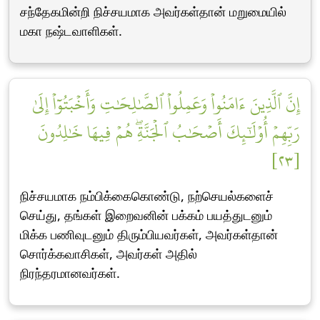
சந்தேகமின்றி நிச்சயமாக அவர்கள்தான் மறுமையில்
மகா நஷ்டவாளிகள்.
إِنَّ ٱلَّذِينَ ءَامَنُواْ وَعَمِلُواْ ٱلصَّٰلِحَٰتِ وَأَخۡبَتُوٓاْ إِلَىٰ
رَبِّهِمۡ أُوْلَٰٓئِكَ أَصۡحَٰبُ ٱلۡجَنَّةِۖ هُمۡ فِيهَا خَٰلِدُونَ
[٢٣]
நிச்சயமாக நம்பிக்கைகொண்டு, நற்செயல்களைச்
செய்து, தங்கள் இறைவனின் பக்கம் பயத்துடனும்
மிக்க பணிவுடனும் திரும்பியவர்கள், அவர்கள்தான்
சொர்க்கவாசிகள், அவர்கள் அதில்
நிரந்தரமானவர்கள்.