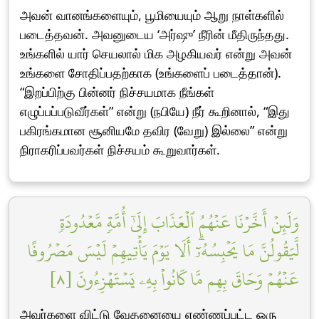
அவன் வானங்களையும், பூமியையும் ஆறு நாள்களில்
படைத்தவன். அவனுடைய ‘அர்ஷு’ நீரின் மீதிருந்தது.
உங்களில் யார் செயலால் மிக அழகியவர் என்று அவன்
உங்களை சோதிப்பதற்காக (உங்களைப் படைத்தான்).
“இறப்பிற்கு பின்னர் நிச்சயமாக நீங்கள்
எழுப்பப்படுவீர்கள்” என்று (நபியே) நீர் கூறினால், “இது
பகிரங்கமான சூனியமே தவிர (வேறு) இல்லை” என்று
நிராகரிப்பவர்கள் நிச்சயம் கூறுவார்கள்.
وَلَئِنۡ أَخَّرۡنَا عَنۡهُمُ ٱلۡعَذَابَ إِلَىٰٓ أُمَّةٖ مَّعۡدُودَةٖ
لَّيَقُولُنَّ مَا يَحۡبِسُهُۥٓۗ أَلَا يَوۡمَ يَأۡتِيهِمۡ لَيۡسَ مَصۡرُوفًا
عَنۡهُمۡ وَحَاقَ بِهِم مَّا كَانُواْ بِهِۦ يَسۡتَهۡزِءُونَ [٨]
அவர்களை விட்டு வேதனையை எண்ணப்பட்ட ஒரு