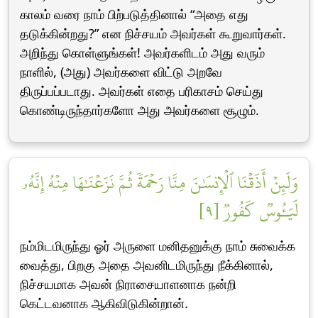
காலம் வரை நாம் பிற்படுத்தினால் “அதை எது
தடுக்கின்றது?” என நிச்சயம் அவர்கள் கூறுவார்கள்.
அறிந்து கொள்ளுங்கள்! அவர்களிடம் அது வரும்
நாளில், (அது) அவர்களை விட்டு அறவே
திருப்பப்படாது. அவர்கள் எதை பரிகாசம் செய்து
கொண்டிருந்தார்களோ அது அவர்களை சூழும்.
وَلَئِنۡ أَذَقۡنَا ٱلۡإِنسَٰنَ مِنَّا رَحۡمَةٗ ثُمَّ نَزَعۡنَٰهَا مِنۡهُ إِنَّهُۥ
لَيَـُٔوسٞ كَفُورٞ [٩]
நம்மிடமிருந்து ஓர் அருளை மனிதனுக்கு நாம் சுவைக்க
வைத்து, பிறகு அதை அவனிடமிருந்து நீக்கினால்,
நிச்சயமாக அவன் நிராசையாளனாக நன்றி
கெட்டவனாக ஆகிவிடுகின்றான்.