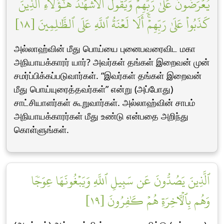
يُعۡرَضُونَ عَلَىٰ رَبِّهِمۡ وَيَقُولُ ٱلۡأَشۡهَٰدُ هَٰٓؤُلَآءِ ٱلَّذِينَ
كَذَبُواْ عَلَىٰ رَبِّهِمۡۚ أَلَا لَعۡنَةُ ٱللَّهِ عَلَى ٱلظَّٰلِمِينَ [١٨]
அல்லாஹ்வின் மீது பொய்யை புனைபவரைவிட மகா
அநியாயக்காரர் யார்? அவர்கள் தங்கள் இறைவன் முன்
சமர்ப்பிக்கப்படுவார்கள். “இவர்கள் தங்கள் இறைவன்
மீது பொய்யுரைத்தவர்கள்” என்று (அப்போது)
சாட்சியாளர்கள் கூறுவார்கள். அல்லாஹ்வின் சாபம்
அநியாயக்காரர்கள் மீது உண்டு என்பதை அறிந்து
கொள்ளுங்கள்.
ٱلَّذِينَ يَصُدُّونَ عَن سَبِيلِ ٱللَّهِ وَيَبۡغُونَهَا عِوَجٗا
وَهُم بِٱلۡأٓخِرَةِ هُمۡ كَٰفِرُونَ [١٩]