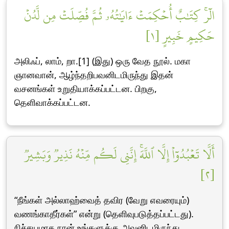
الٓرۚ كِتَٰبٌ أُحۡكِمَتۡ ءَايَٰتُهُۥ ثُمَّ فُصِّلَتۡ مِن لَّدُنۡ
حَكِيمٍ خَبِيرٍ [١]
அலிஃப், லாம், றா.[1] (இது) ஒரு வேத நூல். மகா
ஞானவான், ஆழ்ந்தறிபவனிடமிருந்து இதன்
வசனங்கள் உறுதியாக்கப்பட்டன. பிறகு,
தெளிவாக்கப்பட்டன.
أَلَّا تَعۡبُدُوٓاْ إِلَّا ٱللَّهَۚ إِنَّنِي لَكُم مِّنۡهُ نَذِيرٞ وَبَشِيرٞ
[٢]
“நீங்கள் அல்லாஹ்வைத் தவிர (வேறு எவரையும்)
வணங்காதீர்கள்” என்று (தெளிவுபடுத்தப்பட்டது).
நிச்சயமாக நான் உங்களுக்கு அவனிடமிருந்து