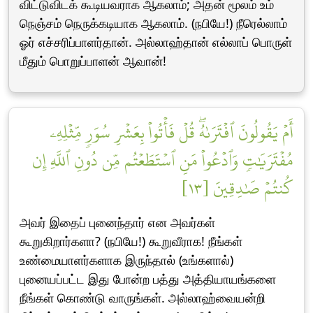
விட்டுவிடக் கூடியவராக ஆகலாம்; அதன் மூலம் உம்
நெஞ்சம் நெருக்கடியாக ஆகலாம். (நபியே!) நீரெல்லாம்
ஓர் எச்சரிப்பாளர்தான். அல்லாஹ்தான் எல்லாப் பொருள்
மீதும் பொறுப்பாளன் ஆவான்!
أَمۡ يَقُولُونَ ٱفۡتَرَىٰهُۖ قُلۡ فَأۡتُواْ بِعَشۡرِ سُوَرٖ مِّثۡلِهِۦ
مُفۡتَرَيَٰتٖ وَٱدۡعُواْ مَنِ ٱسۡتَطَعۡتُم مِّن دُونِ ٱللَّهِ إِن
كُنتُمۡ صَٰدِقِينَ [١٣]
அவர் இதைப் புனைந்தார் என அவர்கள்
கூறுகிறார்களா? (நபியே!) கூறுவீராக! நீங்கள்
உண்மையாளர்களாக இருந்தால் (உங்களால்)
புனையப்பட்ட இது போன்ற பத்து அத்தியாயங்களை
நீங்கள் கொண்டு வாருங்கள். அல்லாஹ்வையன்றி