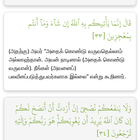
قَالَ إِنَّمَا يَأۡتِيكُم بِهِ ٱللَّهُ إِن شَآءَ وَمَآ أَنتُم
بِمُعۡجِزِينَ [٣٣]
(அதற்கு) அவர் “அதைக் கொண்டு வருவதெல்லாம்
அல்லாஹ்தான். அவன் நாடினால் (அதைக் கொண்டு
வருவான்). நீங்கள் (அவனைப்)
பலவீனப்படுத்துபவர்களாக இல்லை” என்று கூறினார்.
وَلَا يَنفَعُكُمۡ نُصۡحِيٓ إِنۡ أَرَدتُّ أَنۡ أَنصَحَ لَكُمۡ
إِن كَانَ ٱللَّهُ يُرِيدُ أَن يُغۡوِيَكُمۡۚ هُوَ رَبُّكُمۡ وَإِلَيۡهِ
تُرۡجَعُونَ [٣٤]