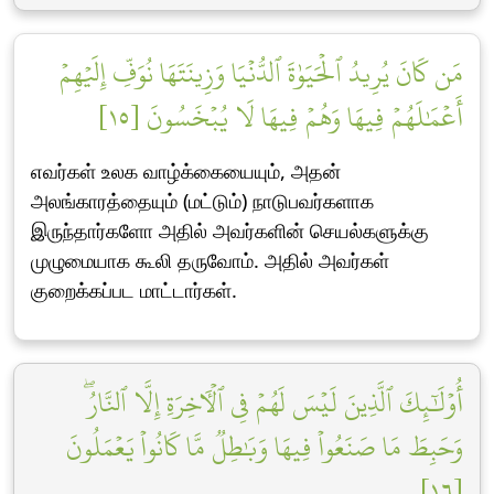
مَن كَانَ يُرِيدُ ٱلۡحَيَوٰةَ ٱلدُّنۡيَا وَزِينَتَهَا نُوَفِّ إِلَيۡهِمۡ
أَعۡمَٰلَهُمۡ فِيهَا وَهُمۡ فِيهَا لَا يُبۡخَسُونَ [١٥]
எவர்கள் உலக வாழ்க்கையையும், அதன்
அலங்காரத்தையும் (மட்டும்) நாடுபவர்களாக
இருந்தார்களோ அதில் அவர்களின் செயல்களுக்கு
முழுமையாக கூலி தருவோம். அதில் அவர்கள்
குறைக்கப்பட மாட்டார்கள்.
أُوْلَٰٓئِكَ ٱلَّذِينَ لَيۡسَ لَهُمۡ فِي ٱلۡأٓخِرَةِ إِلَّا ٱلنَّارُۖ
وَحَبِطَ مَا صَنَعُواْ فِيهَا وَبَٰطِلٞ مَّا كَانُواْ يَعۡمَلُونَ
[١٦]