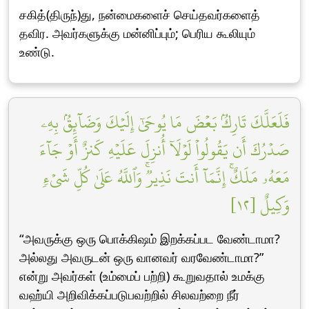
சகித்(திருந்)து, நன்மைகளைச் செய்தவர்களைத்
தவிர. அவர்களுக்கு மன்னிப்பும்; பெரிய கூலியும்
உண்டு.
فَلَعَلَّكَ تَارِكُۢ بَعۡضَ مَا يُوحَىٰٓ إِلَيۡكَ وَضَآئِقُۢ بِهِۦ
صَدۡرُكَ أَن يَقُولُواْ لَوۡلَآ أُنزِلَ عَلَيۡهِ كَنزٌ أَوۡ جَآءَ
مَعَهُۥ مَلَكٌۚ إِنَّمَآ أَنتَ نَذِيرٞۚ وَٱللَّهُ عَلَىٰ كُلِّ شَيۡءٖ
وَكِيلٌ [١٢]
“அவருக்கு ஒரு பொக்கிஷம் இறக்கப்பட வேண்டாமா?
அல்லது அவருடன் ஒரு வானவர் வரவேண்டாமா?”
என்று அவர்கள் (உம்மைப் பற்றி) கூறுவதால் உமக்கு
வஹ்யி அறிவிக்கப்படுபவற்றில் சிலவற்றை நீர்