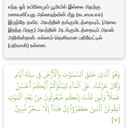
எந்த ஓர் உயிரினமும் பூமியில் இல்லை அதற்கு
உணவளிப்பது அல்லாஹ்வின் மீது (கடமையாக)
இருந்தே தவிர. அவற்றின் தங்குமிடத்தையும், (அவை
இறந்த பிறகு) அவற்றின் அடங்குமிடத்தையும் அவன்
அறிகின்றான். எல்லாம் தெளிவான பதிவேட்டில்
(பதிவாகி) உள்ளன.
وَهُوَ ٱلَّذِي خَلَقَ ٱلسَّمَٰوَٰتِ وَٱلۡأَرۡضَ فِي سِتَّةِ أَيَّامٖ
وَكَانَ عَرۡشُهُۥ عَلَى ٱلۡمَآءِ لِيَبۡلُوَكُمۡ أَيُّكُمۡ أَحۡسَنُ
عَمَلٗاۗ وَلَئِن قُلۡتَ إِنَّكُم مَّبۡعُوثُونَ مِنۢ بَعۡدِ ٱلۡمَوۡتِ
لَيَقُولَنَّ ٱلَّذِينَ كَفَرُوٓاْ إِنۡ هَٰذَآ إِلَّا سِحۡرٞ مُّبِينٞ
[٧]