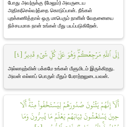
போது அவ)ருக்கு (மேலும்) அவருடைய
அதிக(செல்வ)த்தை கொடுப்பான். நீங்கள்
புறக்கணித்தால் ஒரு மாபெரும் நாளின் வேதனையை
நிச்சயமாக நான் உங்கள் மீது பயப்படுகிறேன்.
إِلَى ٱللَّهِ مَرۡجِعُكُمۡۖ وَهُوَ عَلَىٰ كُلِّ شَيۡءٖ قَدِيرٌ [٤]
அல்லாஹ்வின் பக்கமே உங்கள் மீளுமிடம் இருக்கிறது.
அவன் எல்லாப் பொருள் மீதும் பேராற்றலுடையவன்.
أَلَآ إِنَّهُمۡ يَثۡنُونَ صُدُورَهُمۡ لِيَسۡتَخۡفُواْ مِنۡهُۚ أَلَا
حِينَ يَسۡتَغۡشُونَ ثِيَابَهُمۡ يَعۡلَمُ مَا يُسِرُّونَ وَمَا