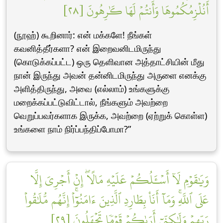
أَنُلۡزِمُكُمُوهَا وَأَنتُمۡ لَهَا كَٰرِهُونَ [٢٨]
(நூஹ்) கூறினார்: என் மக்களே! நீங்கள்
கவனித்தீர்களா? என் இறைவனிடமிருந்து
(கொடுக்கப்பட்ட) ஒரு தெளிவான அத்தாட்சியின் மீது
நான் இருந்து அவன் தன்னிடமிருந்து அருளை எனக்கு
அளித்திருந்து, அவை (எல்லாம்) உங்களுக்கு
மறைக்கப்பட்டுவிட்டால், நீங்களும் அவற்றை
வெறுப்பவர்களாக இருக்க, அவற்றை (ஏற்றுக் கொள்ள)
உங்களை நாம் நிர்ப்பந்திப்போமா?”
وَيَٰقَوۡمِ لَآ أَسۡـَٔلُكُمۡ عَلَيۡهِ مَالًاۖ إِنۡ أَجۡرِيَ إِلَّا
عَلَى ٱللَّهِۚ وَمَآ أَنَا۠ بِطَارِدِ ٱلَّذِينَ ءَامَنُوٓاْۚ إِنَّهُم مُّلَٰقُواْ
رَبِّهِمۡ وَلَٰكِنِّيٓ أَرَىٰكُمۡ قَوۡمٗا تَجۡهَلُونَ [٢٩]