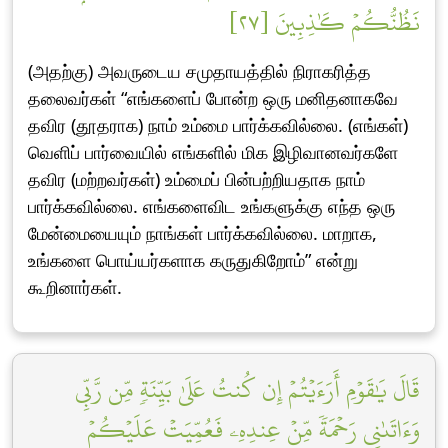
نَظُنُّكُمۡ كَٰذِبِينَ [٢٧]
(அதற்கு) அவருடைய சமுதாயத்தில் நிராகரித்த
தலைவர்கள் “எங்களைப் போன்ற ஒரு மனிதனாகவே
தவிர (தூதராக) நாம் உம்மை பார்க்கவில்லை. (எங்கள்)
வெளிப் பார்வையில் எங்களில் மிக இழிவானவர்களே
தவிர (மற்றவர்கள்) உம்மைப் பின்பற்றியதாக நாம்
பார்க்கவில்லை. எங்களைவிட உங்களுக்கு எந்த ஒரு
மேன்மையையும் நாங்கள் பார்க்கவில்லை. மாறாக,
உங்களை பொய்யர்களாக கருதுகிறோம்” என்று
கூறினார்கள்.
قَالَ يَٰقَوۡمِ أَرَءَيۡتُمۡ إِن كُنتُ عَلَىٰ بَيِّنَةٖ مِّن رَّبِّي
وَءَاتَىٰنِي رَحۡمَةٗ مِّنۡ عِندِهِۦ فَعُمِّيَتۡ عَلَيۡكُمۡ