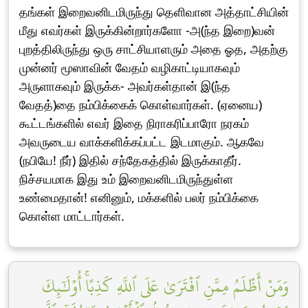
தங்கள் இறைவனிடமிருந்து தெளிவான அத்தாட்சியின்
மீது எவர்கள் இருக்கின்றார்களோ -அ(ந்த இறை)வன்
புறத்திலிருந்து ஒரு சாட்சியாளரும் அதை ஓத, அதற்கு
முன்னர் மூஸாவின் வேதம் வழிகாட்டியாகவும்
அருளாகவும் இருக்க- அவர்கள்தான் இ(ந்த
வேதத்)தை நம்பிக்கைக் கொள்வார்கள். (ஏனைய)
கூட்டங்களில் எவர் இதை நிராகரிப்பாரோ நரகம்
அவருடைய வாக்களிக்கப்பட்ட இடமாகும். ஆகவே
(நபியே! நீர்) இதில் சந்தேகத்தில் இருக்காதீர்.
நிச்சயமாக இது உம் இறைவனிடமிருந்துள்ள
உண்மைதான்! எனினும், மக்களில் பலர் நம்பிக்கை
கொள்ள மாட்டார்கள்.
وَمَنۡ أَظۡلَمُ مِمَّنِ ٱفۡتَرَىٰ عَلَى ٱللَّهِ كَذِبًاۚ أُوْلَٰٓئِكَ