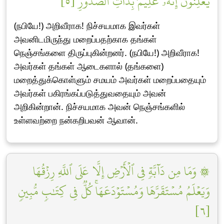
يُعۡلِنُونَۚ إِنَّهُۥ عَلِيمُۢ بِذَاتِ ٱلصُّدُورِ [٥]
(நபியே!) அறிவீராக! நிச்சயமாக இவர்கள்
அவனிடமிருந்து மறைப்பதற்காக தங்கள்
நெஞ்சங்களை திருப்புகின்றனர். (நபியே!) அறிவீராக!
அவர்கள் தங்கள் ஆடைகளால் (தங்களை)
மறைத்துக்கொள்ளும் சமயம் அவர்கள் மறைப்பதையும்
அவர்கள் பகிரங்கப்படுத்துவதையும் அவன்
அறிகின்றான். நிச்சயமாக அவன் நெஞ்சங்களில்
உள்ளவற்றை நன்கறிபவன் ஆவான்.
۞ وَمَا مِن دَآبَّةٖ فِي ٱلۡأَرۡضِ إِلَّا عَلَى ٱللَّهِ رِزۡقُهَا
وَيَعۡلَمُ مُسۡتَقَرَّهَا وَمُسۡتَوۡدَعَهَاۚ كُلّٞ فِي كِتَٰبٖ مُّبِينٖ
[٦]