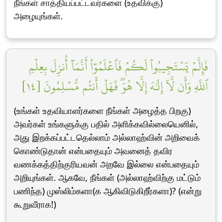
நீங்கள் சாத்தியப்பட்டவர்களை (உதவிக்கு)
அழையுங்கள்.
فَإِلَّمۡ يَسۡتَجِيبُواْ لَكُمۡ فَٱعۡلَمُوٓاْ أَنَّمَآ أُنزِلَ بِعِلۡمِ
ٱللَّهِ وَأَن لَّآ إِلَٰهَ إِلَّا هُوَۖ فَهَلۡ أَنتُم مُّسۡلِمُونَ [١٤]
(உங்கள் உதவியாளர்களை நீங்கள் அழைத்த பிறகு)
அவர்கள் உங்களுக்கு பதில் அளிக்கவில்லையெனில்,
அது இறக்கப்பட்டதெல்லாம் அல்லாஹ்வின் அறிவைக்
கொண்டுதான் என்பதையும் அவனைத் தவிர
வணக்கத்திற்குரியவன் அறவே இல்லை என்பதையும்
அறியுங்கள். ஆகவே, நீங்கள் (அல்லாஹ்விற்கு மட்டும்
பணிந்த) முஸ்லிம்களா(க ஆகிவிடுகிறீர்களா)? (என்று
கூறுவீராக!)