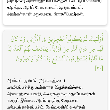
(அவர்கள்) அல்லாஹ்வின் பாதையை விட்டு (மக்களை)
தடுத்து, அதில் கோணலைத் தேடுவார்கள்.
அவர்கள்தான் மறுமையை நிராகரிப்பவர்கள்.
أُوْلَٰٓئِكَ لَمۡ يَكُونُواْ مُعۡجِزِينَ فِي ٱلۡأَرۡضِ وَمَا كَانَ
لَهُم مِّن دُونِ ٱللَّهِ مِنۡ أَوۡلِيَآءَۘ يُضَٰعَفُ لَهُمُ ٱلۡعَذَابُۚ
مَا كَانُواْ يَسۡتَطِيعُونَ ٱلسَّمۡعَ وَمَا كَانُواْ يُبۡصِرُونَ
[٢٠]
அவர்கள் பூமியில் (அல்லாஹ்வை)
பலவீனப்படுத்துபவர்களாக இருக்கவில்லை.
அல்லாஹ்வையன்றி, அவர்களுக்கு உதவியாளர்கள்
எவரும் இல்லை. அவர்களுக்கு வேதனை
பன்மடங்காக்கப்படும். (இவ்வுலகில்) அவர்கள்