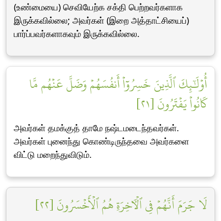
(உண்மையை) செவியேற்க சக்தி பெற்றவர்களாக
இருக்கவில்லை; அவர்கள் (இறை அத்தாட்சியைப்)
பார்ப்பவர்களாகவும் இருக்கவில்லை.
أُوْلَٰٓئِكَ ٱلَّذِينَ خَسِرُوٓاْ أَنفُسَهُمۡ وَضَلَّ عَنۡهُم مَّا
كَانُواْ يَفۡتَرُونَ [٢١]
அவர்கள் தமக்குத் தாமே நஷ்டமடைந்தவர்கள்.
அவர்கள் புனைந்து கொண்டிருந்தவை அவர்களை
விட்டு மறைந்துவிடும்.
لَا جَرَمَ أَنَّهُمۡ فِي ٱلۡأٓخِرَةِ هُمُ ٱلۡأَخۡسَرُونَ [٢٢]