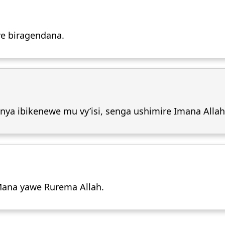
we biragendana.
anya ibikenewe mu vy’isi, senga ushimire Imana Allah
Mana yawe Rurema Allah.