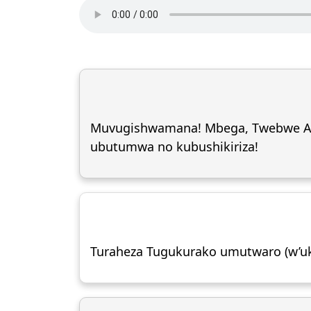
Muvugishwamana! Mbega, Twebwe Alla
ubutumwa no kubushikiriza!
Turaheza Tugukurako umutwaro (w’uk