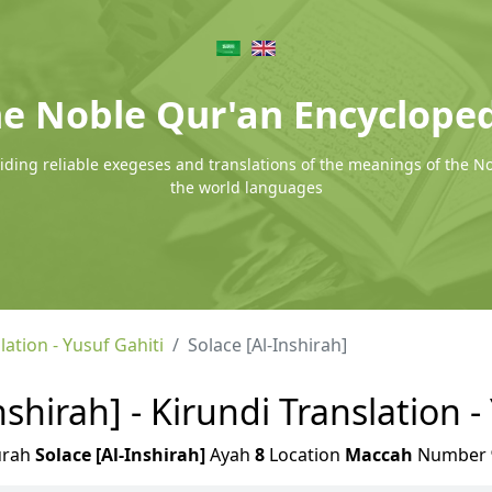
e Noble Qur'an Encyclope
ding reliable exegeses and translations of the meanings of the N
the world languages
lation - Yusuf Gahiti
Solace [Al-Inshirah]
nshirah] - Kirundi Translation -
urah
Solace [Al-Inshirah]
Ayah
8
Location
Maccah
Number