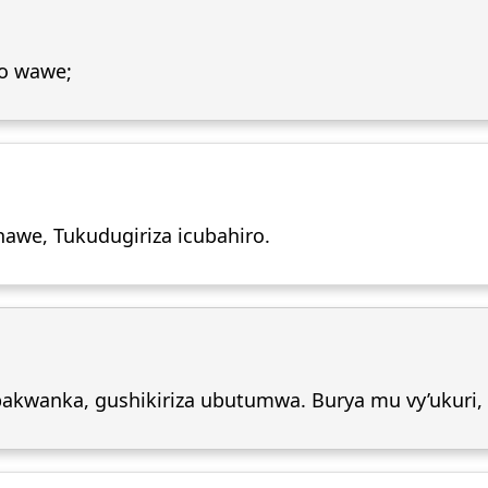
o wawe;
awe, Tukudugiriza icubahiro.
bakwanka, gushikiriza ubutumwa. Burya mu vy’ukuri