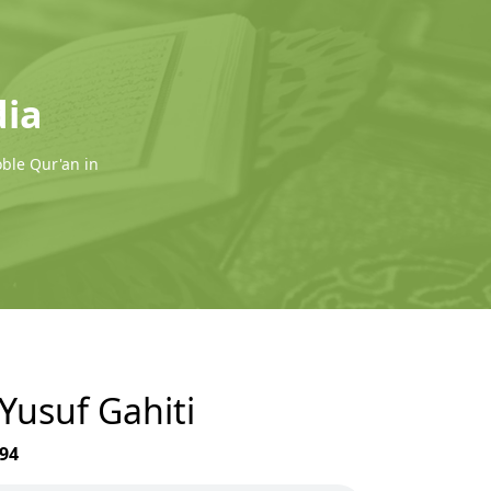
dia
oble Qur'an in
 Yusuf Gahiti
94