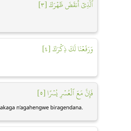
ٱلَّذِيٓ أَنقَضَ ظَهۡرَكَ [٣]
وَرَفَعۡنَا لَكَ ذِكۡرَكَ [٤]
فَإِنَّ مَعَ ٱلۡعُسۡرِ يُسۡرًا [٥]
, akaga n’agahengwe biragendana.