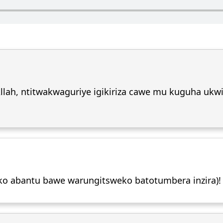
h, ntitwakwaguriye igikiriza cawe mu kuguha ukwi
o abantu bawe warungitsweko batotumbera inzira)!