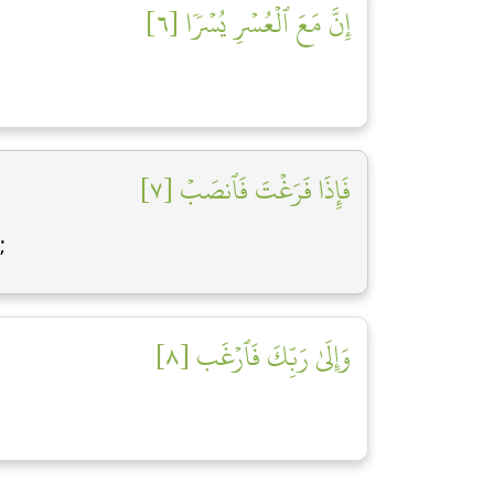
إِنَّ مَعَ ٱلۡعُسۡرِ يُسۡرٗا [٦]
فَإِذَا فَرَغۡتَ فَٱنصَبۡ [٧]
;
وَإِلَىٰ رَبِّكَ فَٱرۡغَب [٨]