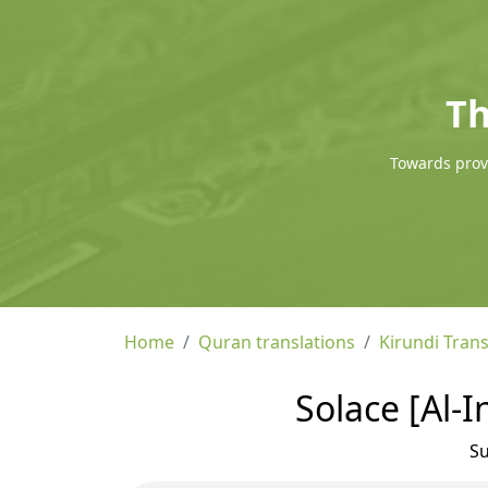
Th
Towards provi
Home
Quran translations
Kirundi Trans
Solace [Al-I
S