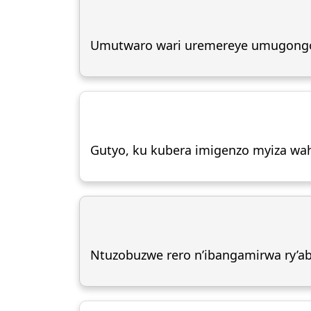
Umutwaro wari uremereye umugong
Gutyo, ku kubera imigenzo myiza wah
Ntuzobuzwe rero n’ibangamirwa ry’a