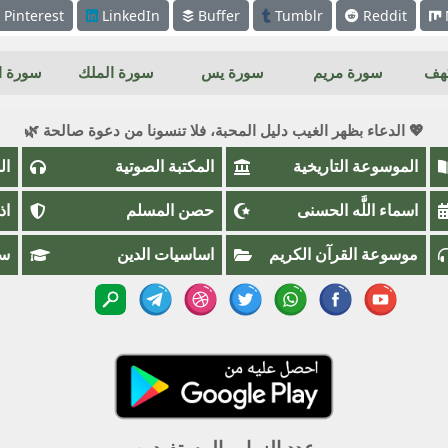
Pinterest
LinkedIn
Buffer
Tumblr
Reddit
كهف
سورة مريم
سورة يس
سورة الملك
سورة ال
💖 الدعاء بظهر الغيب دليل المحبة، فلا تنسونا من دعوة صالحة 🌿
الموسوعة التاريخية
المكتبة الصوتية
ال
اسماء اللَّٰه الحسنى
حصن المسلم
اذ
موسوعة القرآن الكريم
اساسيات الدين
سؤ