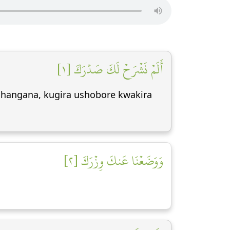
أَلَمۡ نَشۡرَحۡ لَكَ صَدۡرَكَ [١]
hangana, kugira ushobore kwakira
وَوَضَعۡنَا عَنكَ وِزۡرَكَ [٢]