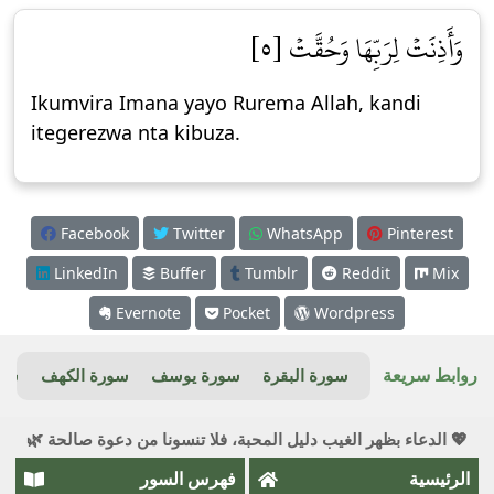
وَأَذِنَتۡ لِرَبِّهَا وَحُقَّتۡ [٥]
Ikumvira Imana yayo Rurema Allah, kandi
itegerezwa nta kibuza.
Facebook
Twitter
WhatsApp
Pinterest
LinkedIn
Buffer
Tumblr
Reddit
Mix
Evernote
Pocket
Wordpress
روابط سريعة
سورة البقرة
سورة يوسف
سورة الكهف
سور
💖 الدعاء بظهر الغيب دليل المحبة، فلا تنسونا من دعوة صالحة 🌿
الرئيسية
فهرس السور