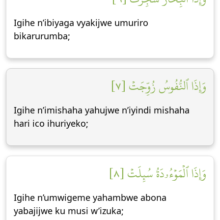
Igihe n’ibiyaga vyakijwe umuriro
bikarurumba;
وَإِذَا ٱلنُّفُوسُ زُوِّجَتۡ [٧]
Igihe n’imishaha yahujwe n’iyindi mishaha
hari ico ihuriyeko;
وَإِذَا ٱلۡمَوۡءُۥدَةُ سُئِلَتۡ [٨]
Igihe n’umwigeme yahambwe abona
yabajijwe ku musi w’izuka;