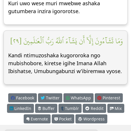
Kuri uwo wese muri mwebwe ashaka
gutumbera inzira igororotse.
وَمَا تَشَآءُونَ إِلَّآ أَن يَشَآءَ ٱللَّهُ رَبُّ ٱلۡعَٰلَمِينَ [٢٩]
Kandi ntimuzoshaka kugororoka ngo
mubishobore, kiretse igihe Imana Allah
Ibishatse, Umubungabunzi w’ibiremwa vyose.
Facebook
Twitter
WhatsApp
Pinterest
LinkedIn
Buffer
Tumblr
Reddit
Mix
Evernote
Pocket
Wordpress