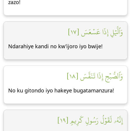
zazo!
وَٱلَّيۡلِ إِذَا عَسۡعَسَ [١٧]
Ndarahiye kandi no kw’ijoro iyo bwije!
وَٱلصُّبۡحِ إِذَا تَنَفَّسَ [١٨]
No ku gitondo iyo hakeye bugatamanzura!
إِنَّهُۥ لَقَوۡلُ رَسُولٖ كَرِيمٖ [١٩]