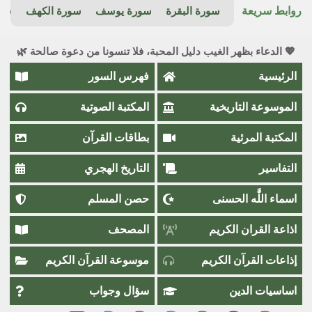
روابط سريعة
سورة البقرة
سورة يوسف
سورة الكهف
سور
💖 الدعاء بظهر الغيب دليل المحبة، فلا تنسونا من دعوة صالحة 🌿
الرئيسية
فهرس السور
الموسوعة التاريخية
المكتبة الصوتية
المكتبة المرئية
بطاقات القرآن
التفاسير
التاريخ الهجري
اسماء اللَّٰه الحسنى
حصن المسلم
اذاعة القران الكريم
المصحف
إذاعات القرآن الكريم
موسوعة القرآن الكريم
اساسيات الدين
سؤال وجواب