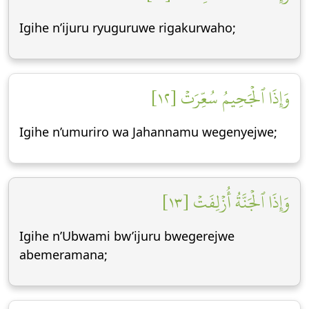
Igihe n’ijuru ryuguruwe rigakurwaho;
وَإِذَا ٱلۡجَحِيمُ سُعِّرَتۡ [١٢]
Igihe n’umuriro wa Jahannamu wegenyejwe;
وَإِذَا ٱلۡجَنَّةُ أُزۡلِفَتۡ [١٣]
Igihe n’Ubwami bw’ijuru bwegerejwe
abemeramana;