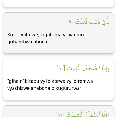
بِأَيِّ ذَنۢبٖ قُتِلَتۡ [٩]
Ku co yahowe, kigatuma yicwa mu
guhambwa abona!
وَإِذَا ٱلصُّحُفُ نُشِرَتۡ [١٠]
Igihe n’ibitabu vy’ibikorwa vy’ibiremwa
vyashizwe ahabona bikugururwa;
وَإِذَا ٱلسَّمَآءُ كُشِطَتۡ [١١]