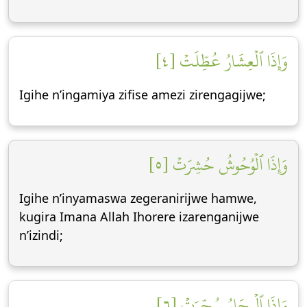
وَإِذَا ٱلۡعِشَارُ عُطِّلَتۡ [٤]
Igihe n’ingamiya zifise amezi zirengagijwe;
وَإِذَا ٱلۡوُحُوشُ حُشِرَتۡ [٥]
Igihe n’inyamaswa zegeranirijwe hamwe,
kugira Imana Allah Ihorere izarenganijwe
n’izindi;
وَإِذَا ٱلۡبِحَارُ سُجِّرَتۡ [٦]