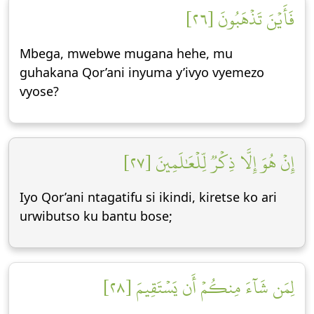
فَأَيۡنَ تَذۡهَبُونَ [٢٦]
Mbega, mwebwe mugana hehe, mu
guhakana Qor’ani inyuma y’ivyo vyemezo
vyose?
إِنۡ هُوَ إِلَّا ذِكۡرٞ لِّلۡعَٰلَمِينَ [٢٧]
Iyo Qor’ani ntagatifu si ikindi, kiretse ko ari
urwibutso ku bantu bose;
لِمَن شَآءَ مِنكُمۡ أَن يَسۡتَقِيمَ [٢٨]