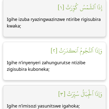
إِذَا ٱلشَّمۡسُ كُوِّرَتۡ [١]
Igihe izuba ryazingwazinzwe ntiribe rigisubira
kwaka;
وَإِذَا ٱلنُّجُومُ ٱنكَدَرَتۡ [٢]
Igihe n’inyenyeri zahungurutse ntizibe
zigisubira kuboneka;
وَإِذَا ٱلۡجِبَالُ سُيِّرَتۡ [٣]
Igihe n’imisozi yasunitswe igahoka;