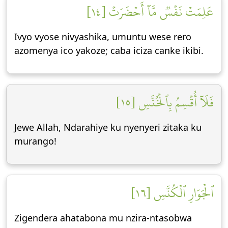
عَلِمَتۡ نَفۡسٞ مَّآ أَحۡضَرَتۡ [١٤]
Ivyo vyose nivyashika, umuntu wese rero
azomenya ico yakoze; caba iciza canke ikibi.
فَلَآ أُقۡسِمُ بِٱلۡخُنَّسِ [١٥]
Jewe Allah, Ndarahiye ku nyenyeri zitaka ku
murango!
ٱلۡجَوَارِ ٱلۡكُنَّسِ [١٦]
Zigendera ahatabona mu nzira-ntasobwa