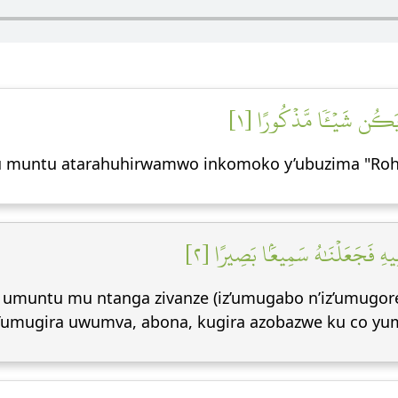
 يَكُن شَيۡـٔٗا مَّذۡكُورًا [١
e ku muntu atarahuhirwamwo inkomoko y’ubuzima "Roho
لِيهِ فَجَعَلۡنَٰهُ سَمِيعَۢا بَصِيرًا [٢
 umuntu mu ntanga zivanze (iz’umugabo n’iz’umugor
Tumugira uwumva, abona, kugira azobazwe ku co yum