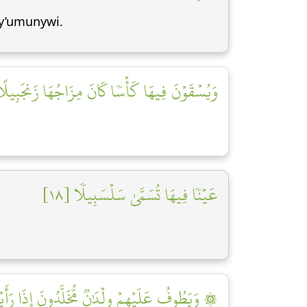
 y’umunywi.
وَيُسۡقَوۡنَ فِيهَا كَأۡسٗا كَانَ مِزَاجُهَا زَنجَبِيلًا ]
عَيۡنٗا فِيهَا تُسَمَّىٰ سَلۡسَبِيلٗا [١٨]
وَيَطُوفُ عَلَيۡهِمۡ وِلۡدَٰنٞ مُّخَلَّدُونَ إِذَا رَأَيۡتَه]