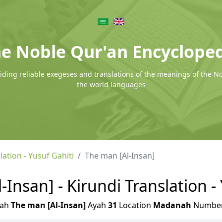
e Noble Qur'an Encyclope
ding reliable exegeses and translations of the meanings of the N
the world languages
lation - Yusuf Gahiti
The man [Al-Insan]
Insan] - Kirundi Translation -
rah
The man [Al-Insan]
Ayah
31
Location
Madanah
Numbe