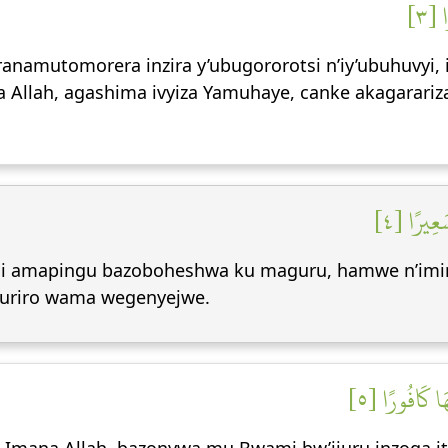
 [٣
mutomorera inzira y’ubugororotsi n’iy’ubuhuvyi, iy’iv
Allah, agashima ivyiza Yamuhaye, canke akagarari
َعِيرًا [٤
ariji amapingu bazoboheshwa ku maguru, hamwe n’i
muriro wama wegenyejwe.
ا كَافُورًا [٥