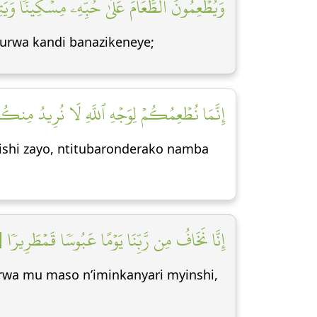
وَيُطۡعِمُونَ ٱلطَّعَامَ عَلَىٰ حُبِّهِۦ مِسۡكِينٗا وَيَتِ]
urwa kandi banazikeneye;
إِنَّمَا نُطۡعِمُكُمۡ لِوَجۡهِ ٱللَّهِ لَا نُرِيدُ مِنكُ]
dishi zayo, ntitubaronderako namba
إِنَّا نَخَافُ مِن رَّبِّنَا يَوۡمًا عَبُوسٗا قَمۡطَرِيرٗا [١٠]
irwa mu maso n’iminkanyari myinshi,