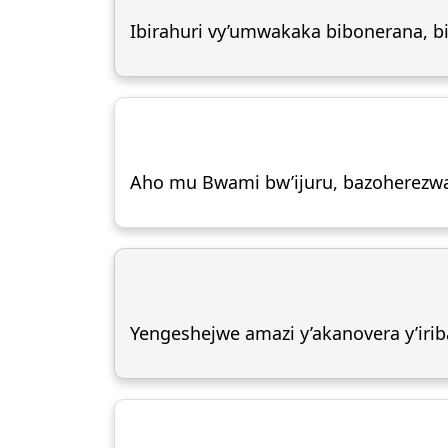
Ibirahuri vy’umwakaka bibonerana, b
Aho mu Bwami bw’ijuru, bazoherezwa 
Yengeshejwe amazi y’akanovera y’iri