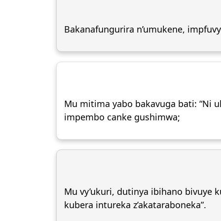
Bakanafungurira n’umukene, impfuvy
Mu mitima yabo bakavuga bati: “Ni u
impembo canke gushimwa;
Mu vy’ukuri, dutinya ibihano bivuye
kubera intureka z’akataraboneka”.