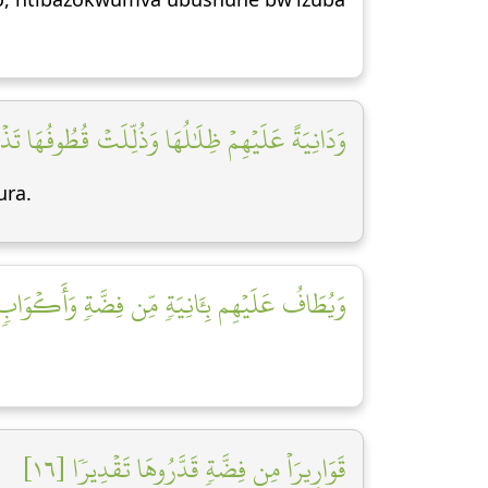
وَدَانِيَةً عَلَيۡهِمۡ ظِلَٰلُهَا وَذُلِّلَتۡ قُطُوفُهَا تَذۡل]
ura.
وَيُطَافُ عَلَيۡهِم بِـَٔانِيَةٖ مِّن فِضَّةٖ وَأَكۡوَابٖ ك]
قَوَارِيرَاْ مِن فِضَّةٖ قَدَّرُوهَا تَقۡدِيرٗا [١٦]