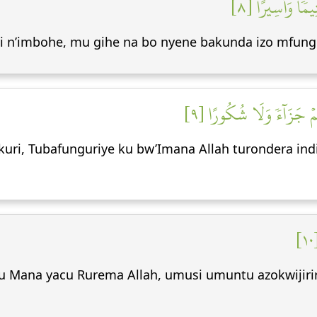
يمٗا وَأَسِيرًا [٨
i n’imbohe, mu gihe na bo nyene bakunda izo mfung
مۡ جَزَآءٗ وَلَا شُكُورًا [٩
kuri, Tubafunguriye ku bw’Imana Allah turondera in
 ku Mana yacu Rurema Allah, umusi umuntu azokwijir