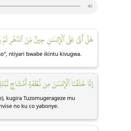
هَلۡ أَتَىٰ عَلَى ٱلۡإِنسَٰنِ حِينٞ مِّنَ ٱلدَّهۡرِ لَمۡ]
", ntiyari bwabe ikintu kivugwa.
إِنَّا خَلَقۡنَا ٱلۡإِنسَٰنَ مِن نُّطۡفَةٍ أَمۡشَاجٖ نَّبۡتَ]
e), kugira Tuzomugerageze mu
vise no ku co yabonye.