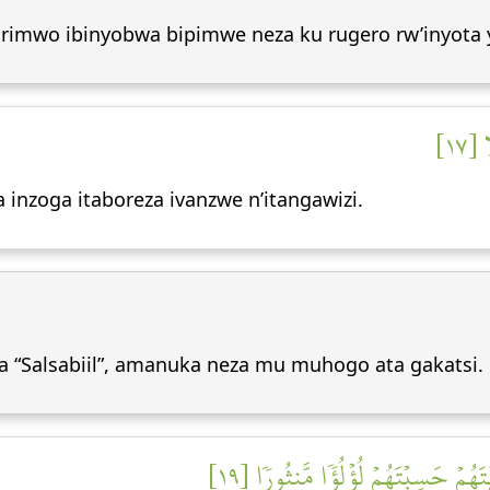
irimwo ibinyobwa bipimwe neza ku rugero rw’inyota
[١٧
inzoga itaboreza ivanzwe n’itangawizi.
ba “Salsabiil”, amanuka neza mu muhogo ata gakatsi.
۞ ُمۡ حَسِبۡتَهُمۡ لُؤۡلُؤٗا مَّنثُورٗا [١٩