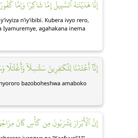
إِنَّا هَدَيۡنَٰهُ ٱلسَّبِيلَ إِمَّا شَاكِرٗا وَإِمَّا كَفُورًا]
yiza n’iy’ibibi. Kubera ivyo rero,
za Iyamuremye, agahakana inema
إِنَّآ أَعۡتَدۡنَا لِلۡكَٰفِرِينَ سَلَٰسِلَاْ وَأَغۡلَٰلٗا وَس]
minyororo bazoboheshwa amaboko
إِنَّ ٱلۡأَبۡرَارَ يَشۡرَبُونَ مِن كَأۡسٖ كَانَ مِزَاجُهَ]