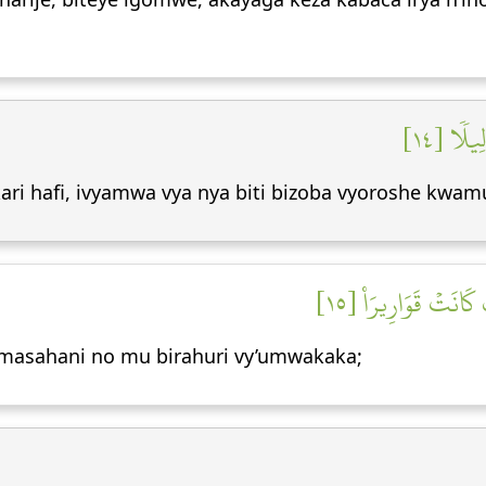
ِيلٗا [١٤
kari hafi, ivyamwa vya nya biti bizoba vyoroshe kwam
َانَتۡ قَوَارِيرَا۠ [١٥
masahani no mu birahuri vy’umwakaka;