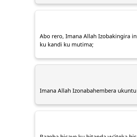
Abo rero, Imana Allah Izobakingira 
ku kandi ku mutima;
Imana Allah Izonabahembera ukuntu b
Bazoba bicaye ku bitanda vy'iteka bi