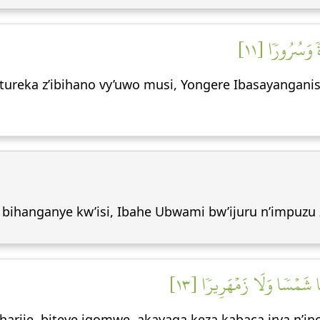
ةٗ وَسُرُورٗا [١١
intureka z’ibihano vy’uwo musi, Yongere Ibasayang
ihanganye kw’isi, Ibahe Ubwami bw’ijuru n’impuzu z
هَا شَمۡسٗا وَلَا زَمۡهَرِيرٗا [١٣
sharije, biteye igomwe, akayaga keza kabaca irya n