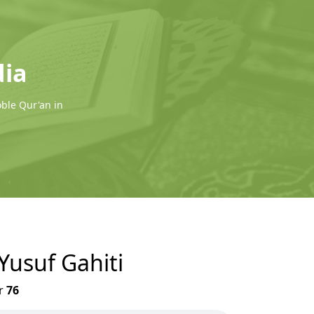
dia
oble Qur'an in
 Yusuf Gahiti
r
76