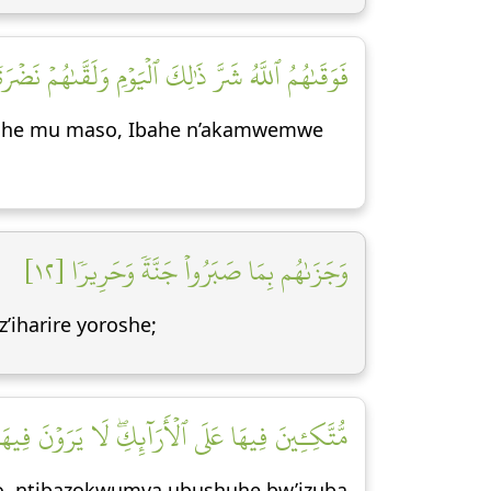
فَوَقَىٰهُمُ ٱللَّهُ شَرَّ ذَٰلِكَ ٱلۡيَوۡمِ وَلَقَّىٰهُمۡ نَضۡرَ]
anishe mu maso, Ibahe n’akamwemwe
وَجَزَىٰهُم بِمَا صَبَرُواْ جَنَّةٗ وَحَرِيرٗا [١٢]
’iharire yoroshe;
مُّتَّكِـِٔينَ فِيهَا عَلَى ٱلۡأَرَآئِكِۖ لَا يَرَوۡنَ فِي]
’ino, ntibazokwumva ubushuhe bw’izuba