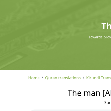
Th
Towards provi
Home
Quran translations
Kirundi Trans
The man [Al-
Su