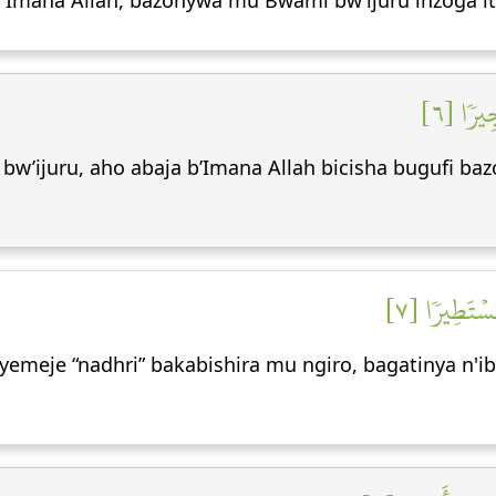
Imana Allah, bazonywa mu Bwami bw’ijuru inzoga ita
ِيرٗا [٦
 bw’ijuru, aho abaja b’Imana Allah bicisha bugufi baz
ُسۡتَطِيرٗا [٧
 biyemeje “nadhri” bakabishira mu ngiro, bagatinya n'