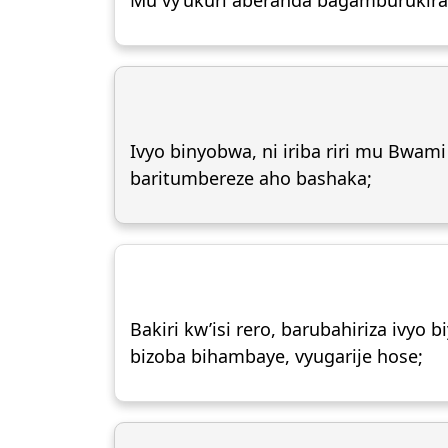
Mu vy’ukuri aberanda bagamburukira 
Ivyo binyobwa, ni iriba riri mu Bwami
baritumbereze aho bashaka;
Bakiri kw’isi rero, barubahiriza ivyo
bizoba bihambaye, vyugarije hose;