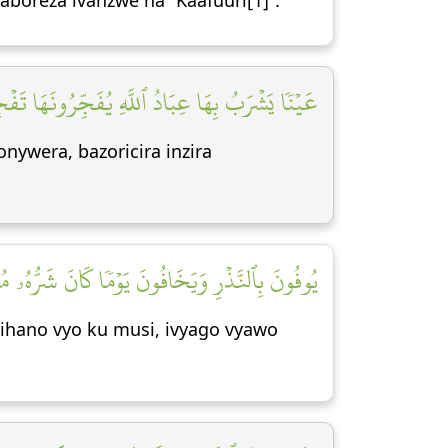
boreza ivanzwe na “Kaafuuri[1]”.
عَيۡنٗا يَشۡرَبُ بِهَا عِبَادُ ٱللَّهِ يُفَجِّرُونَهَا تَفۡج]
onywera, bazoricira inzira
يُوفُونَ بِٱلنَّذۡرِ وَيَخَافُونَ يَوۡمٗا كَانَ شَرُّهُۥ م]
ibihano vyo ku musi, ivyago vyawo