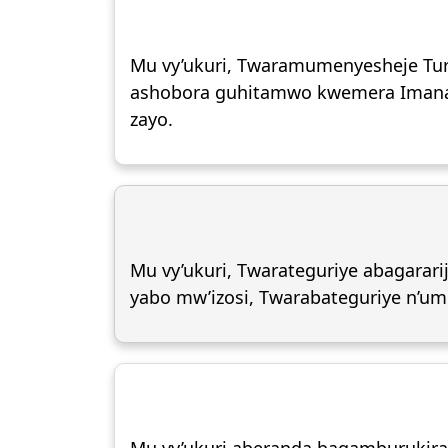
Mu vy’ukuri, Twaramumenyesheje Turana
ashobora guhitamwo kwemera Imana 
zayo.
Mu vy’ukuri, Twarateguriye abagar
yabo mw’izosi, Twarabateguriye n’u