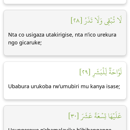
لَا تُبۡقِي وَلَا تَذَرُ [٢٨]
Nta co usigaza utakirigise, nta n’ico urekura
ngo gicaruke;
لَوَّاحَةٞ لِّلۡبَشَرِ [٢٩]
Ubabura urukoba rw’umubiri mu kanya isase;
عَلَيۡهَا تِسۡعَةَ عَشَرَ [٣٠]