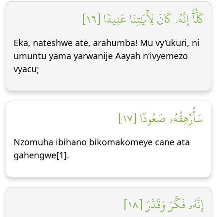
كَلَّآۖ إِنَّهُۥ كَانَ لِأٓيَٰتِنَا عَنِيدٗا [١٦]
Eka, nateshwe ate, arahumba! Mu vy’ukuri, ni
umuntu yama yarwanije Aayah n’ivyemezo
vyacu;
سَأُرۡهِقُهُۥ صَعُودًا [١٧]
Nzomuha ibihano bikomakomeye cane ata
gahengwe[1].
إِنَّهُۥ فَكَّرَ وَقَدَّرَ [١٨]