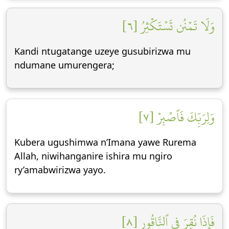
وَلَا تَمۡنُن تَسۡتَكۡثِرُ [٦]
Kandi ntugatange uzeye gusubirizwa mu
ndumane umurengera;
وَلِرَبِّكَ فَٱصۡبِرۡ [٧]
Kubera ugushimwa n’Imana yawe Rurema
Allah, niwihanganire ishira mu ngiro
ry’amabwirizwa yayo.
فَإِذَا نُقِرَ فِي ٱلنَّاقُورِ [٨]