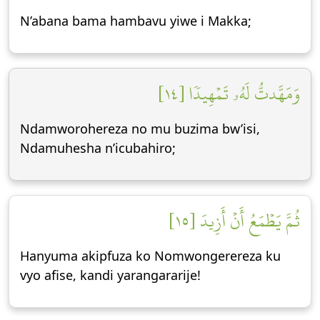
N’abana bama hambavu yiwe i Makka;
وَمَهَّدتُّ لَهُۥ تَمۡهِيدٗا [١٤]
Ndamworohereza no mu buzima bw’isi,
Ndamuhesha n’icubahiro;
ثُمَّ يَطۡمَعُ أَنۡ أَزِيدَ [١٥]
Hanyuma akipfuza ko Nomwongerereza ku
vyo afise, kandi yarangararije!