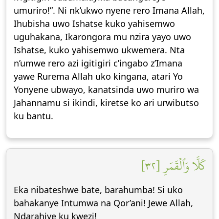
umuriro!”. Ni nk’ukwo nyene rero Imana Allah,
Ihubisha uwo Ishatse kuko yahisemwo
uguhakana, Ikarongora mu nzira yayo uwo
Ishatse, kuko yahisemwo ukwemera. Nta
n’umwe rero azi igitigiri c’ingabo z’Imana
yawe Rurema Allah uko kingana, atari Yo
Yonyene ubwayo, kanatsinda uwo muriro wa
Jahannamu si ikindi, kiretse ko ari urwibutso
ku bantu.
كَلَّا وَٱلۡقَمَرِ [٣٢]
Eka nibateshwe bate, barahumba! Si uko
bahakanye Intumwa na Qor’ani! Jewe Allah,
Ndarahiye ku kwezi!