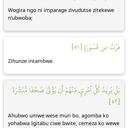
Wogira ngo ni imparage zivudutse zitekewe
n’ubwoba;
فَرَّتۡ مِن قَسۡوَرَةِۭ [٥١]
Zihunze intambwe.
بَلۡ يُرِيدُ كُلُّ ٱمۡرِيٕٖ مِّنۡهُمۡ أَن يُؤۡتَىٰ صُحُفٗا مُّنَشَّرَةٗ
[٥٢]
Ahubwo umwe wese muri bo, agomba ko
yohabwa Igitabu ciwe bwite, cemeza ko wewe