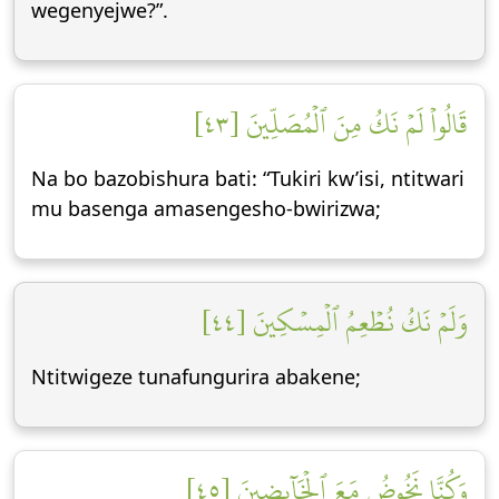
wegenyejwe?”.
قَالُواْ لَمۡ نَكُ مِنَ ٱلۡمُصَلِّينَ [٤٣]
Na bo bazobishura bati: “Tukiri kw’isi, ntitwari
mu basenga amasengesho-bwirizwa;
وَلَمۡ نَكُ نُطۡعِمُ ٱلۡمِسۡكِينَ [٤٤]
Ntitwigeze tunafungurira abakene;
وَكُنَّا نَخُوضُ مَعَ ٱلۡخَآئِضِينَ [٤٥]