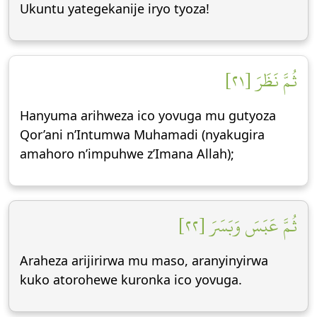
Ukuntu yategekanije iryo tyoza!
ثُمَّ نَظَرَ [٢١]
Hanyuma arihweza ico yovuga mu gutyoza
Qor’ani n’Intumwa Muhamadi (nyakugira
amahoro n’impuhwe z’Imana Allah);
ثُمَّ عَبَسَ وَبَسَرَ [٢٢]
Araheza arijirirwa mu maso, aranyinyirwa
kuko atorohewe kuronka ico yovuga.