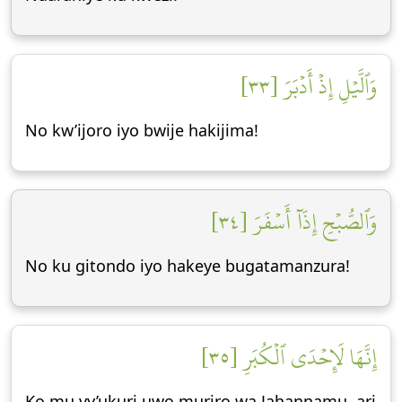
وَٱلَّيۡلِ إِذۡ أَدۡبَرَ [٣٣]
No kw’ijoro iyo bwije hakijima!
وَٱلصُّبۡحِ إِذَآ أَسۡفَرَ [٣٤]
No ku gitondo iyo hakeye bugatamanzura!
إِنَّهَا لَإِحۡدَى ٱلۡكُبَرِ [٣٥]
Ko mu vy’ukuri uwo muriro wa Jahannamu, ari