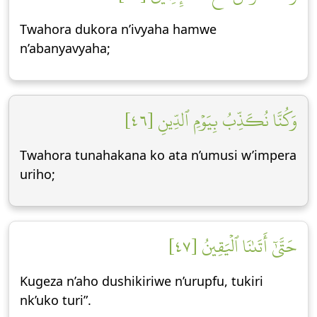
Twahora dukora n’ivyaha hamwe
n’abanyavyaha;
وَكُنَّا نُكَذِّبُ بِيَوۡمِ ٱلدِّينِ [٤٦]
Twahora tunahakana ko ata n’umusi w’impera
uriho;
حَتَّىٰٓ أَتَىٰنَا ٱلۡيَقِينُ [٤٧]
Kugeza n’aho dushikiriwe n’urupfu, tukiri
nk’uko turi”.