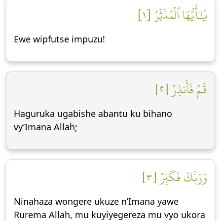
يَٰٓأَيُّهَا ٱلۡمُدَّثِّرُ [١]
Ewe wipfutse impuzu!
قُمۡ فَأَنذِرۡ [٢]
Haguruka ugabishe abantu ku bihano
vy’Imana Allah;
وَرَبَّكَ فَكَبِّرۡ [٣]
Ninahaza wongere ukuze n’Imana yawe
Rurema Allah, mu kuyiyegereza mu vyo ukora