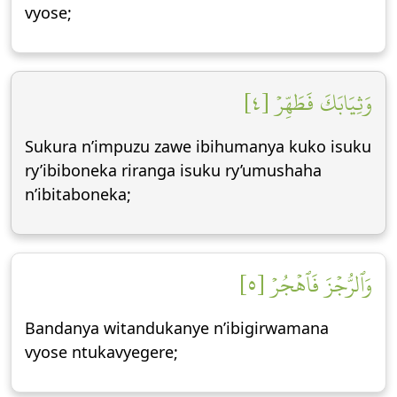
vyose;
وَثِيَابَكَ فَطَهِّرۡ [٤]
Sukura n’impuzu zawe ibihumanya kuko isuku
ry’ibiboneka riranga isuku ry’umushaha
n’ibitaboneka;
وَٱلرُّجۡزَ فَٱهۡجُرۡ [٥]
Bandanya witandukanye n’ibigirwamana
vyose ntukavyegere;