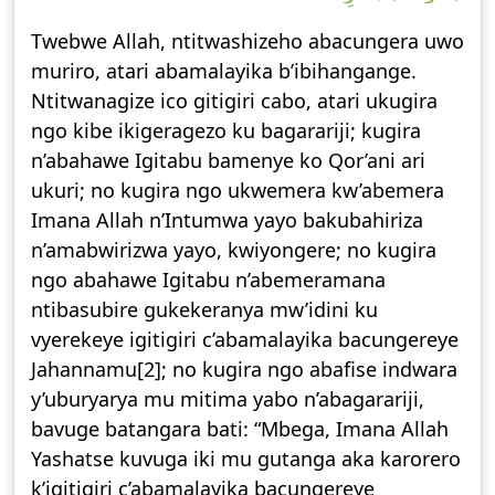
Twebwe Allah, ntitwashizeho abacungera uwo
muriro, atari abamalayika b’ibihangange.
Ntitwanagize ico gitigiri cabo, atari ukugira
ngo kibe ikigeragezo ku bagarariji; kugira
n’abahawe Igitabu bamenye ko Qor’ani ari
ukuri; no kugira ngo ukwemera kw’abemera
Imana Allah n’Intumwa yayo bakubahiriza
n’amabwirizwa yayo, kwiyongere; no kugira
ngo abahawe Igitabu n’abemeramana
ntibasubire gukekeranya mw’idini ku
vyerekeye igitigiri c’abamalayika bacungereye
Jahannamu[2]; no kugira ngo abafise indwara
y’uburyarya mu mitima yabo n’abagarariji,
bavuge batangara bati: “Mbega, Imana Allah
Yashatse kuvuga iki mu gutanga aka karorero
k’igitigiri c’abamalayika bacungereye