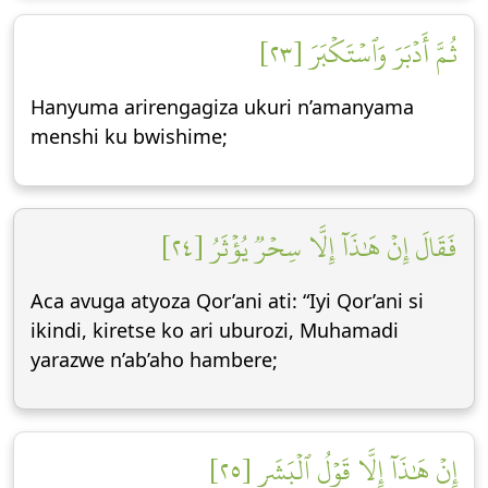
ثُمَّ أَدۡبَرَ وَٱسۡتَكۡبَرَ [٢٣]
Hanyuma arirengagiza ukuri n’amanyama
menshi ku bwishime;
فَقَالَ إِنۡ هَٰذَآ إِلَّا سِحۡرٞ يُؤۡثَرُ [٢٤]
Aca avuga atyoza Qor’ani ati: “Iyi Qor’ani si
ikindi, kiretse ko ari uburozi, Muhamadi
yarazwe n’ab’aho hambere;
إِنۡ هَٰذَآ إِلَّا قَوۡلُ ٱلۡبَشَرِ [٢٥]