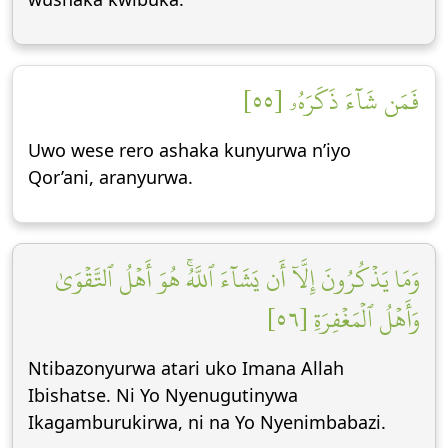
فَمَن شَآءَ ذَكَرَهُۥ [٥٥]
Uwo wese rero ashaka kunyurwa n’iyo
Qor’ani, aranyurwa.
وَمَا يَذۡكُرُونَ إِلَّآ أَن يَشَآءَ ٱللَّهُۚ هُوَ أَهۡلُ ٱلتَّقۡوَىٰ
وَأَهۡلُ ٱلۡمَغۡفِرَةِ [٥٦]
Ntibazonyurwa atari uko Imana Allah
Ibishatse. Ni Yo Nyenugutinywa
Ikagamburukirwa, ni na Yo Nyenimbabazi.