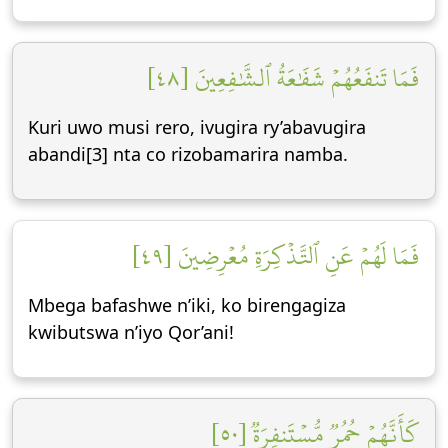
فَمَا تَنفَعُهُمۡ شَفَٰعَةُ ٱلشَّٰفِعِينَ [٤٨]
Kuri uwo musi rero, ivugira ry’abavugira
abandi[3] nta co rizobamarira namba.
فَمَا لَهُمۡ عَنِ ٱلتَّذۡكِرَةِ مُعۡرِضِينَ [٤٩]
Mbega bafashwe n’iki, ko birengagiza
kwibutswa n’iyo Qor’ani!
كَأَنَّهُمۡ حُمُرٞ مُّسۡتَنفِرَةٞ [٥٠]