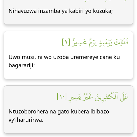
Nihavuzwa inzamba ya kabiri yo kuzuka;
فَذَٰلِكَ يَوۡمَئِذٖ يَوۡمٌ عَسِيرٌ [٩]
Uwo musi, ni wo uzoba uremereye cane ku
bagarariji;
عَلَى ٱلۡكَٰفِرِينَ غَيۡرُ يَسِيرٖ [١٠]
Ntuzoborohera na gato kubera ibibazo
vy’iharurirwa.