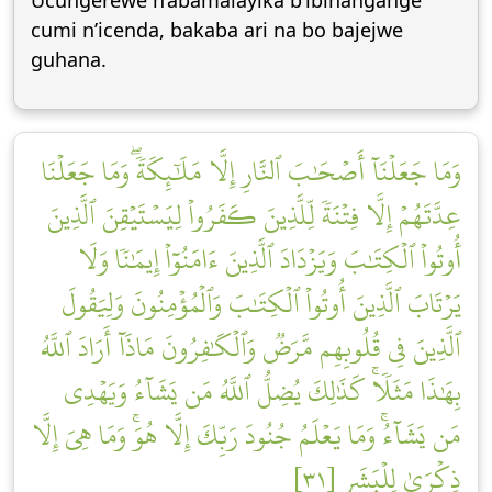
Ucungerewe n’abamalayika b’ibihangange
cumi n’icenda, bakaba ari na bo bajejwe
guhana.
وَمَا جَعَلۡنَآ أَصۡحَٰبَ ٱلنَّارِ إِلَّا مَلَٰٓئِكَةٗۖ وَمَا جَعَلۡنَا
عِدَّتَهُمۡ إِلَّا فِتۡنَةٗ لِّلَّذِينَ كَفَرُواْ لِيَسۡتَيۡقِنَ ٱلَّذِينَ
أُوتُواْ ٱلۡكِتَٰبَ وَيَزۡدَادَ ٱلَّذِينَ ءَامَنُوٓاْ إِيمَٰنٗا وَلَا
يَرۡتَابَ ٱلَّذِينَ أُوتُواْ ٱلۡكِتَٰبَ وَٱلۡمُؤۡمِنُونَ وَلِيَقُولَ
ٱلَّذِينَ فِي قُلُوبِهِم مَّرَضٞ وَٱلۡكَٰفِرُونَ مَاذَآ أَرَادَ ٱللَّهُ
بِهَٰذَا مَثَلٗاۚ كَذَٰلِكَ يُضِلُّ ٱللَّهُ مَن يَشَآءُ وَيَهۡدِي
مَن يَشَآءُۚ وَمَا يَعۡلَمُ جُنُودَ رَبِّكَ إِلَّا هُوَۚ وَمَا هِيَ إِلَّا
ذِكۡرَىٰ لِلۡبَشَرِ [٣١]