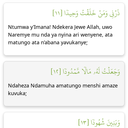
ذَرۡنِي وَمَنۡ خَلَقۡتُ وَحِيدٗا [١١]
Ntumwa y’Imana! Ndekera Jewe Allah, uwo
Naremye mu nda ya nyina ari wenyene, ata
matungo ata n’abana yavukanye;
وَجَعَلۡتُ لَهُۥ مَالٗا مَّمۡدُودٗا [١٢]
Ndaheza Ndamuha amatungo menshi amaze
kuvuka;
وَبَنِينَ شُهُودٗا [١٣]