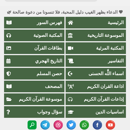
💖 الدعاء بظهر الغيب دليل المحبة، فلا تنسونا من دعوة صالحة 🌿
الرئيسية
فهرس السور
الموسوعة التاريخية
المكتبة الصوتية
المكتبة المرئية
بطاقات القرآن
التفاسير
التاريخ الهجري
اسماء اللَّٰه الحسنى
حصن المسلم
اذاعة القران الكريم
المصحف
إذاعات القرآن الكريم
موسوعة القرآن الكريم
اساسيات الدين
سؤال وجواب