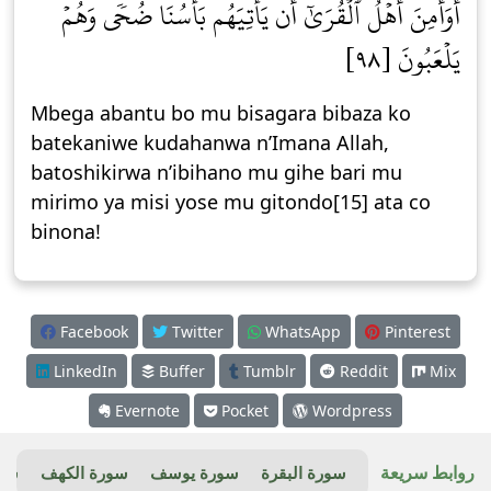
أَوَأَمِنَ أَهۡلُ ٱلۡقُرَىٰٓ أَن يَأۡتِيَهُم بَأۡسُنَا ضُحٗى وَهُمۡ
يَلۡعَبُونَ [٩٨]
Mbega abantu bo mu bisagara bibaza ko
batekaniwe kudahanwa n’Imana Allah,
batoshikirwa n’ibihano mu gihe bari mu
mirimo ya misi yose mu gitondo[15] ata co
binona!
Facebook
Twitter
WhatsApp
Pinterest
LinkedIn
Buffer
Tumblr
Reddit
Mix
Evernote
Pocket
Wordpress
روابط سريعة
سورة البقرة
سورة يوسف
سورة الكهف
سور