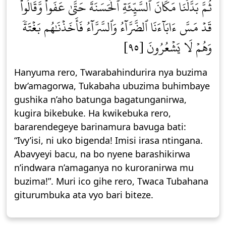
ثُمَّ بَدَّلۡنَا مَكَانَ ٱلسَّيِّئَةِ ٱلۡحَسَنَةَ حَتَّىٰ عَفَواْ وَّقَالُواْ
قَدۡ مَسَّ ءَابَآءَنَا ٱلضَّرَّآءُ وَٱلسَّرَّآءُ فَأَخَذۡنَٰهُم بَغۡتَةٗ
وَهُمۡ لَا يَشۡعُرُونَ [٩٥]
Hanyuma rero, Twarabahindurira nya buzima
bw’amagorwa, Tukabaha ubuzima buhimbaye
gushika n’aho batunga bagatunganirwa,
kugira bikebuke. Ha kwikebuka rero,
bararendegeye barinamura bavuga bati:
“Ivy’isi, ni uko bigenda! Imisi irasa ntingana.
Abavyeyi bacu, na bo nyene barashikirwa
n’indwara n’amaganya no kuroranirwa mu
buzima!”. Muri ico gihe rero, Twaca Tubahana
giturumbuka ata vyo bari biteze.